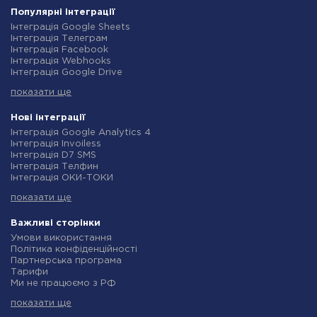
Популярні інтеграції
Інтеграція Google Sheets
Інтеграція Телеграм
Інтеграція Facebook
Інтеграція Webhooks
Інтеграція Google Drive
Інтеграція Opencart
показати ще
Інтеграція Gmail
Інтеграція Нова Пошта
Інтеграція Rozetka
Нові інтеграції
Інтеграція OpenAI (ChatGPT)
Інтеграція Google Analytics 4
Інтеграція Binotel
Інтеграція Invoiless
Інтеграція Prom
Інтеграція D7 SMS
Інтеграція Приват24
Інтеграція Телфин
Інтеграція OLX
Інтеграція ОКИ-ТОКИ
Інтеграція TurboSMS
Інтеграція Finmap
Інтеграція SendPulse
показати ще
Інтеграція Microsoft Dynamics 365
Інтеграція Horoshop
Інтеграція BulkGate
Інтеграція Stream Telecom
Інтеграція TxtSync
Важливі сторінки
Інтеграція Instagram
Інтеграція Wire2Air
Умови використання
Інтеграція Google Analytics
Інтеграція Corezoid
Політика конфіденційності
Інтеграція Creatio
Інтеграція Infobip
Партнерська програма
Інтеграція Ringostat
Інтеграція Instasent
Тарифи
Інтеграція Google Calendar
Інтеграція AtomPark
Ми не працюємо з РФ
Інтеграція Airtable
Інтеграція TXTImpact
Політика повернення коштів
Інтеграція RO App
Інтеграція Campaign Monitor
показати ще
Індивідуальна розробка
Інтеграція WooCommerce
Інтеграція CM.com