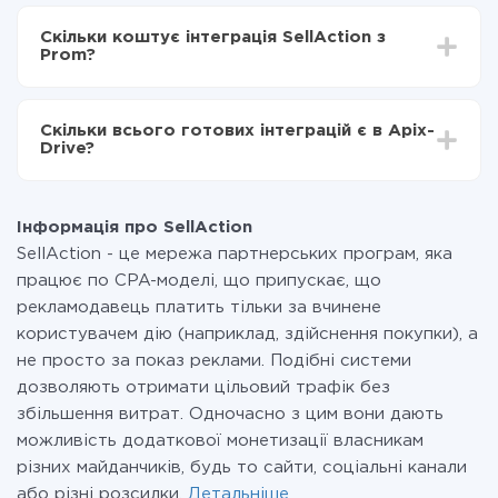
Залежно від системи, з якої ви будете робити
Тепер дані будуть автоматично передаватися з
інтеграцію, час налаштування може відрізнятися і
SellAction в Prom
Скільки коштує інтеграція SellAction з
становити від 5-ти до 30-хвилин. У середньому
Prom?
налаштування займає 10-15 хвилин.
За саму інтеграцію нічого платити не потрібно і на
всіх тарифах доступний повністю весь функціонал.
Скільки всього готових інтеграцій є в Apix-
Ви оплачуєте лише кількість даних, які за фактом
Drive?
передаються з однієї вашої системи в іншу через
наш сервіс. Якщо у вас кількість даних в місяць
На даний час у нас готово 400+ інтеграцій крім
невелика, можете сміливо користуватися
SellAction і Prom
безкоштовним тарифом або перейти на платний,
Інформація про SellAction
при необхідності. Детальніше про
тарифи
.
SellAction - це мережа партнерських програм, яка
працює по CPA-моделі, що припускає, що
рекламодавець платить тільки за вчинене
користувачем дію (наприклад, здійснення покупки), а
не просто за показ реклами. Подібні системи
дозволяють отримати цільовий трафік без
збільшення витрат. Одночасно з цим вони дають
можливість додаткової монетизації власникам
різних майданчиків, будь то сайти, соціальні канали
або різні розсилки.
Детальніше