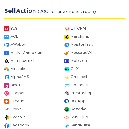
SellAction
(200 готових конекторів)
8x8
LP-CRM
AOL
Mailchimp
AWeber
MeisterTask
ActiveCampaign
MessageWhiz
Acumbamail
Mobizon
Airtable
OLX
AlphaSMS
Omnicell
Binotel
Opencart
Copper
PrestaShop
Creatio
RO App
Crove
Rozetka
Evecalls
SMS Club
Facebook
SendPulse