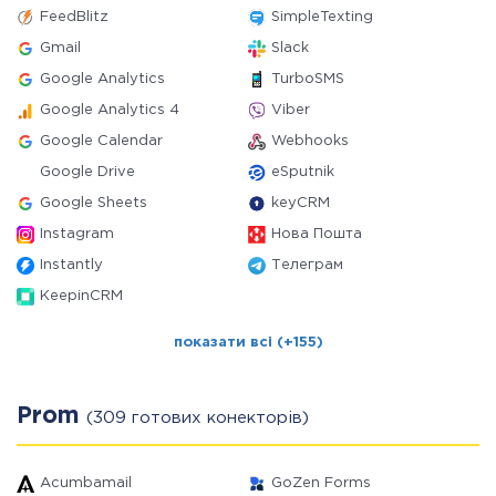
FeedBlitz
SimpleTexting
Gmail
Slack
Google Analytics
TurboSMS
Google Analytics 4
Viber
Google Calendar
Webhooks
Google Drive
eSputnik
Google Sheets
keyCRM
Instagram
Нова Пошта
Instantly
Телеграм
KeepinCRM
показати всі (+155)
Prom
(309 готових конекторів)
Acumbamail
GoZen Forms