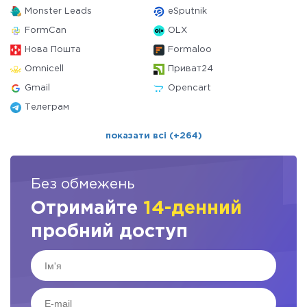
Monster Leads
eSputnik
FormCan
OLX
Нова Пошта
Formaloo
Omnicell
Приват24
Gmail
Opencart
Телеграм
показати всі (+264)
Без обмежень
Отримайте
14-денний
пробний доступ