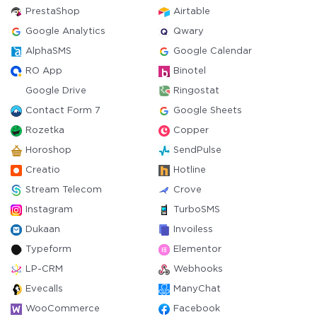
PrestaShop
Airtable
Google Analytics
Qwary
AlphaSMS
Google Calendar
RO App
Binotel
Google Drive
Ringostat
Contact Form 7
Google Sheets
Rozetka
Copper
Horoshop
SendPulse
Creatio
Hotline
Stream Telecom
Crove
Instagram
TurboSMS
Dukaan
Invoiless
Typeform
Elementor
LP-CRM
Webhooks
Evecalls
ManyChat
WooCommerce
Facebook