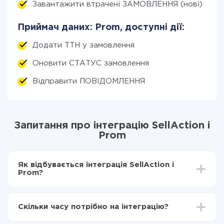
Завантажити втрачені ЗАМОВЛЕННЯ (нові)
Приймач даних: Prom, доступні дії:
Додати ТТН у замовлення
Оновити СТАТУС замовлення
Відправити ПОВІДОМЛЕННЯ
Запитання про інтеграцію SellAction і
Prom
Як відбувається інтеграція SellAction і
Prom?
Для початку потрібно
зареєструватися в ApiX-
Drive
Скільки часу потрібно на інтеграцію?
Вибираєте які дані передавати з SellAction в Prom
Включаєте автооновлення