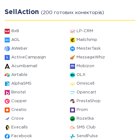
SellAction
(200 готових конекторів)
8x8
LP-CRM
AOL
Mailchimp
AWeber
MeisterTask
ActiveCampaign
MessageWhiz
Acumbamail
Mobizon
Airtable
OLX
AlphaSMS
Omnicell
Binotel
Opencart
Copper
PrestaShop
Creatio
Prom
Crove
Rozetka
Evecalls
SMS Club
Facebook
SendPulse