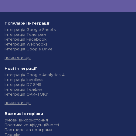
Популярні інтеграції
Інтеграція Google Sheets
Інтеграція Телеграм
Інтеграція Facebook
Інтеграція Webhooks
Інтеграція Google Drive
Інтеграція Opencart
показати ще
Інтеграція Gmail
Інтеграція Нова Пошта
Інтеграція Rozetka
Нові інтеграції
Інтеграція OpenAI (ChatGPT)
Інтеграція Google Analytics 4
Інтеграція Binotel
Інтеграція Invoiless
Інтеграція Prom
Інтеграція D7 SMS
Інтеграція Приват24
Інтеграція Телфин
Інтеграція OLX
Інтеграція ОКИ-ТОКИ
Інтеграція TurboSMS
Інтеграція Finmap
Інтеграція SendPulse
показати ще
Інтеграція Microsoft Dynamics 365
Інтеграція Horoshop
Інтеграція BulkGate
Інтеграція Stream Telecom
Інтеграція TxtSync
Важливі сторінки
Інтеграція Instagram
Інтеграція Wire2Air
Умови використання
Інтеграція Google Analytics
Інтеграція Corezoid
Політика конфіденційності
Інтеграція Creatio
Інтеграція Infobip
Партнерська програма
Інтеграція Ringostat
Інтеграція Instasent
Тарифи