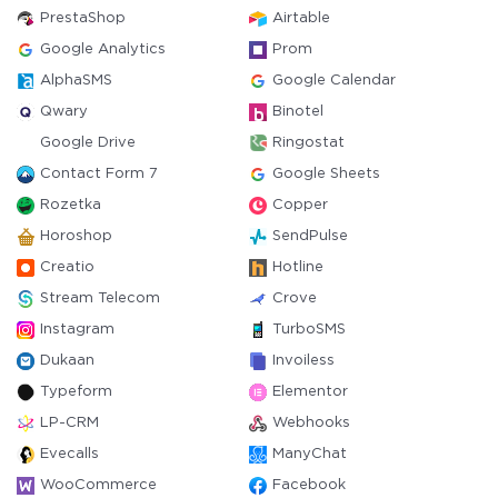
PrestaShop
Airtable
Google Analytics
Prom
AlphaSMS
Google Calendar
Qwary
Binotel
Google Drive
Ringostat
Contact Form 7
Google Sheets
Rozetka
Copper
Horoshop
SendPulse
Creatio
Hotline
Stream Telecom
Crove
Instagram
TurboSMS
Dukaan
Invoiless
Typeform
Elementor
LP-CRM
Webhooks
Evecalls
ManyChat
WooCommerce
Facebook