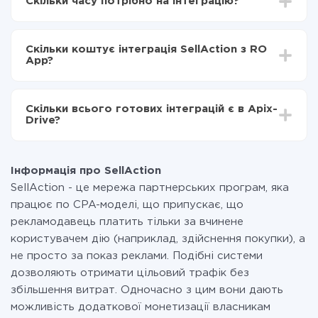
Скільки часу потрібно на інтеграцію?
Вибираєте які дані передавати з SellAction в RO
App
Залежно від системи, з якої ви будете робити
Включаєте автооновлення
інтеграцію, час налаштування може відрізнятися і
Тепер дані будуть автоматично передаватися з
Скільки коштує інтеграція SellAction з RO
становити від 5-ти до 30-хвилин. У середньому
SellAction в RO App
App?
налаштування займає 10-15 хвилин.
За саму інтеграцію нічого платити не потрібно і на
всіх тарифах доступний повністю весь функціонал.
Скільки всього готових інтеграцій є в Apix-
Ви оплачуєте лише кількість даних, які за фактом
Drive?
передаються з однієї вашої системи в іншу через
наш сервіс. Якщо у вас кількість даних в місяць
На даний час у нас готово 400+ інтеграцій крім
невелика, можете сміливо користуватися
SellAction і RO App
безкоштовним тарифом або перейти на платний,
Інформація про SellAction
при необхідності. Детальніше про
тарифи
.
SellAction - це мережа партнерських програм, яка
працює по CPA-моделі, що припускає, що
рекламодавець платить тільки за вчинене
користувачем дію (наприклад, здійснення покупки), а
не просто за показ реклами. Подібні системи
дозволяють отримати цільовий трафік без
збільшення витрат. Одночасно з цим вони дають
можливість додаткової монетизації власникам