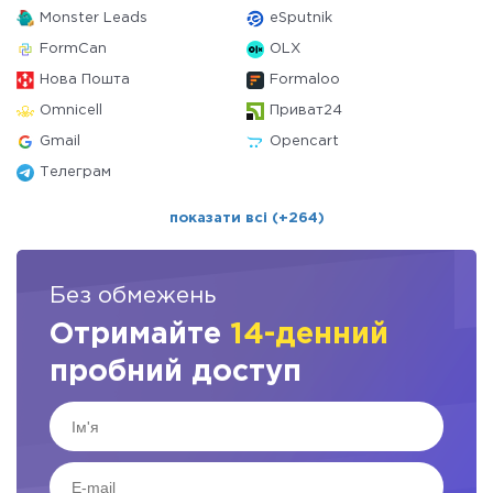
Monster Leads
eSputnik
FormCan
OLX
Нова Пошта
Formaloo
Omnicell
Приват24
Gmail
Opencart
Телеграм
показати всі (+264)
Без обмежень
Отримайте
14-денний
пробний доступ