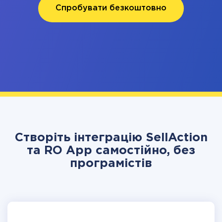
Спробувати безкоштовно
Створіть інтеграцію SellAction
та RO App самостійно, без
програмістів