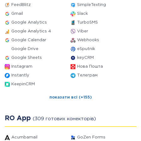
FeedBlitz
SimpleTexting
Gmail
Slack
Google Analytics
TurboSMS
Google Analytics 4
Viber
Google Calendar
Webhooks
Google Drive
eSputnik
Google Sheets
keyCRM
Instagram
Нова Пошта
Instantly
Телеграм
KeepinCRM
показати всі (+155)
RO App
(309 готових конекторів)
Acumbamail
GoZen Forms