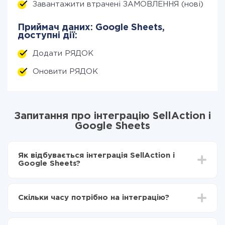
Завантажити втрачені ЗАМОВЛЕННЯ (нові)
Приймач даних: Google Sheets,
доступні дії:
Додати РЯДОК
Оновити РЯДОК
Запитання про інтеграцію SellAction і
Google Sheets
Як відбувається інтеграція SellAction і
Google Sheets?
Для початку потрібно
зареєструватися в ApiX-
Drive
Скільки часу потрібно на інтеграцію?
Вибираєте які дані передавати з SellAction в
Google Sheets
Залежно від системи, з якої ви будете робити
Включаєте автооновлення