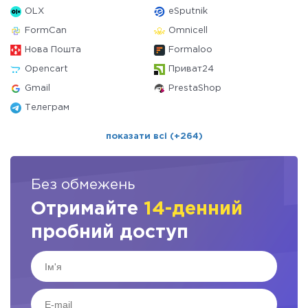
OLX
eSputnik
FormCan
Omnicell
Нова Пошта
Formaloo
Opencart
Приват24
Gmail
PrestaShop
Телеграм
показати всі (+264)
Без обмежень
Отримайте
14-денний
пробний доступ