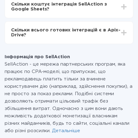
інтеграцію, час налаштування може відрізнятися і
Тепер дані будуть автоматично передаватися з
Скільки коштує інтеграція SellAction з
становити від 5-ти до 30-хвилин. У середньому
SellAction в Google Sheets
Google Sheets?
налаштування займає 10-15 хвилин.
За саму інтеграцію нічого платити не потрібно і на
всіх тарифах доступний повністю весь функціонал.
Скільки всього готових інтеграцій є в Apix-
Ви оплачуєте лише кількість даних, які за фактом
Drive?
передаються з однієї вашої системи в іншу через
наш сервіс. Якщо у вас кількість даних в місяць
На даний час у нас готово 400+ інтеграцій крім
невелика, можете сміливо користуватися
SellAction і Google Sheets
безкоштовним тарифом або перейти на платний,
Інформація про SellAction
при необхідності. Детальніше про
тарифи
.
SellAction - це мережа партнерських програм, яка
працює по CPA-моделі, що припускає, що
рекламодавець платить тільки за вчинене
користувачем дію (наприклад, здійснення покупки), а
не просто за показ реклами. Подібні системи
дозволяють отримати цільовий трафік без
збільшення витрат. Одночасно з цим вони дають
можливість додаткової монетизації власникам
різних майданчиків, будь то сайти, соціальні канали
або різні розсилки.
Детальніше