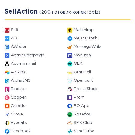
SellAction
(200 готових конекторів)
8x8
Mailchimp
AOL
MeisterTask
AWeber
MessageWhiz
ActiveCampaign
Mobizon
Acumbamail
OLX
Airtable
Omnicell
AlphaSMS
Opencart
Binotel
PrestaShop
Copper
Prom
Creatio
RO App
Crove
Rozetka
Evecalls
SMS Club
Facebook
SendPulse