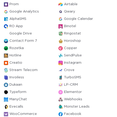
Prom
Airtable
Google Analytics
Qwary
AlphaSMS
Google Calendar
RO App
Binotel
Google Drive
Ringostat
Contact Form 7
Horoshop
Rozetka
Copper
Hotline
SendPulse
Creatio
Instagram
Stream Telecom
Crove
Invoiless
TurboSMS
Dukaan
LP-CRM
Typeform
Elementor
ManyChat
Webhooks
Evecalls
Monster Leads
WooCommerce
Facebook