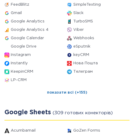
FeedBlitz
SimpleTexting
Gmail
Slack
Google Analytics
TurboSMS
Google Analytics 4
Viber
Google Calendar
Webhooks
Google Drive
eSputnik
Instagram
keyCRM
Instantly
Нова Пошта
KeepinCRM
Телеграм
LP-CRM
показати всі (+155)
Google Sheets
(309 готових конекторів)
Acumbamail
GoZen Forms