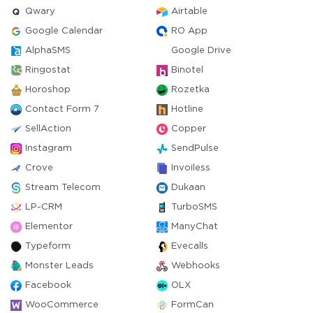
Qwary
Airtable
Google Calendar
RO App
AlphaSMS
Google Drive
Ringostat
Binotel
Horoshop
Rozetka
Contact Form 7
Hotline
SellAction
Copper
Instagram
SendPulse
Crove
Invoiless
Stream Telecom
Dukaan
LP-CRM
TurboSMS
Elementor
ManyChat
Typeform
Evecalls
Monster Leads
Webhooks
Facebook
OLX
WooCommerce
FormCan