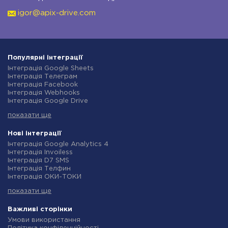
igor@apix-drive.com
Популярні інтеграції
Інтеграція Google Sheets
Інтеграція Телеграм
Інтеграція Facebook
Інтеграція Webhooks
Інтеграція Google Drive
Інтеграція Opencart
показати ще
Інтеграція Gmail
Інтеграція Нова Пошта
Інтеграція Rozetka
Нові інтеграції
Інтеграція OpenAI (ChatGPT)
Інтеграція Google Analytics 4
Інтеграція Binotel
Інтеграція Invoiless
Інтеграція Prom
Інтеграція D7 SMS
Інтеграція Приват24
Інтеграція Телфин
Інтеграція OLX
Інтеграція ОКИ-ТОКИ
Інтеграція TurboSMS
Інтеграція Finmap
Інтеграція SendPulse
показати ще
Інтеграція Microsoft Dynamics 365
Інтеграція Horoshop
Інтеграція BulkGate
Інтеграція Stream Telecom
Інтеграція TxtSync
Важливі сторінки
Інтеграція Instagram
Інтеграція Wire2Air
Умови використання
Інтеграція Google Analytics
Інтеграція Corezoid