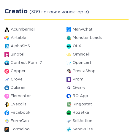
Creatio
(309 готових конекторів)
Acumbamail
ManyChat
Airtable
Monster Leads
AlphaSMS
OLX
Binotel
Omnicell
Contact Form 7
Opencart
Copper
PrestaShop
Crove
Prom
Dukaan
Qwary
Elementor
RO App
Evecalls
Ringostat
Facebook
Rozetka
FormCan
SellAction
Formaloo
SendPulse