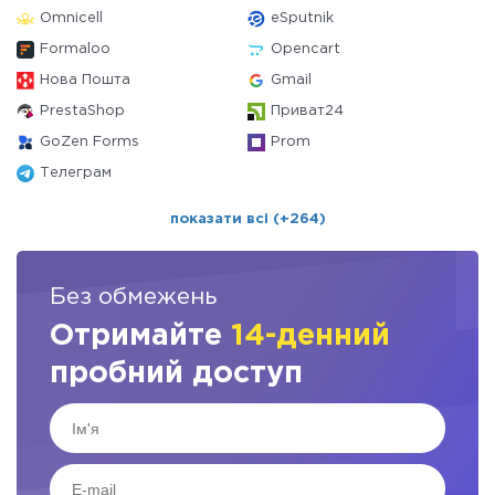
Omnicell
eSputnik
Formaloo
Opencart
Нова Пошта
Gmail
PrestaShop
Приват24
GoZen Forms
Prom
Телеграм
показати всі (+264)
Без обмежень
Отримайте
14-денний
пробний доступ