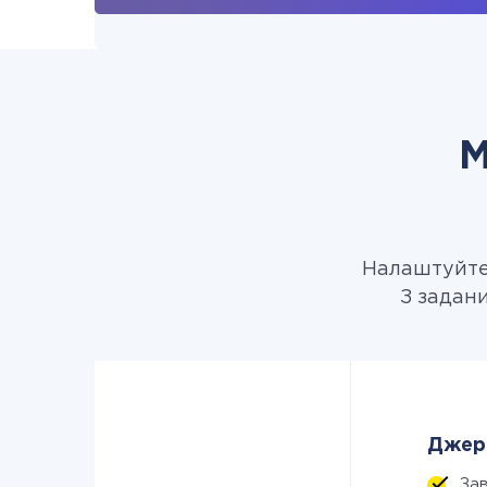
М
Налаштуйте 
З задани
Джере
За