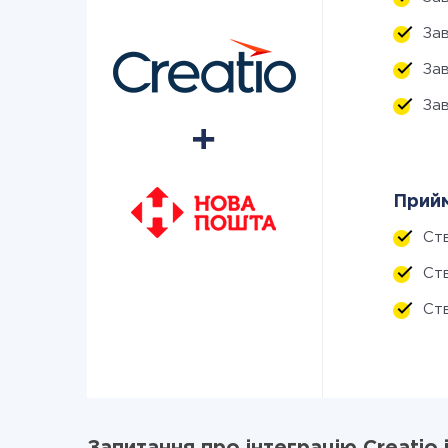
За
За
За
Прийм
Ст
Ст
Ств