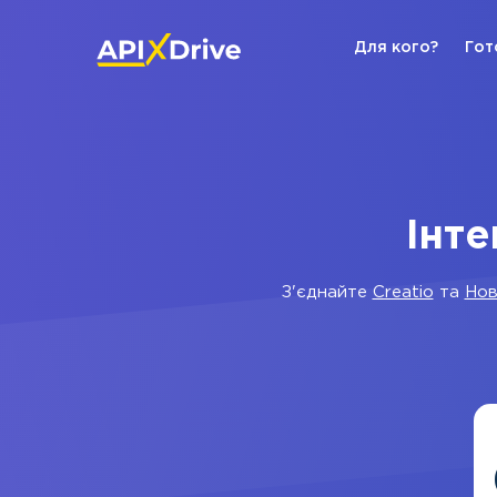
Для кого?
Гот
Інте
З'єднайте
Creatio
та
Нов