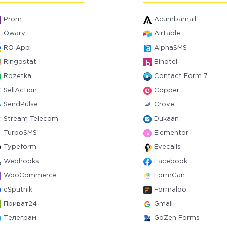
Prom
Acumbamail
Qwary
Airtable
RO App
AlphaSMS
Ringostat
Binotel
Rozetka
Contact Form 7
SellAction
Copper
SendPulse
Crove
Stream Telecom
Dukaan
TurboSMS
Elementor
Typeform
Evecalls
Webhooks
Facebook
WooCommerce
FormCan
eSputnik
Formaloo
Приват24
Gmail
Телеграм
GoZen Forms