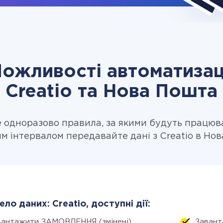
ожливості автоматизац
Creatio та Нова Пошта
одноразово правила, за якими будуть працюв
м інтервалом передавайте дані з Creatio в Но
ло даних: Creatio, доступні дії:
вантажити ЗАМОВЛЕННЯ (змінені)
Завант