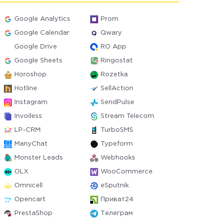
Google Analytics
Prom
Google Calendar
Qwary
Google Drive
RO App
Google Sheets
Ringostat
Horoshop
Rozetka
Hotline
SellAction
Instagram
SendPulse
Invoiless
Stream Telecom
LP-CRM
TurboSMS
ManyChat
Typeform
Monster Leads
Webhooks
OLX
WooCommerce
Omnicell
eSputnik
Opencart
Приват24
PrestaShop
Телеграм