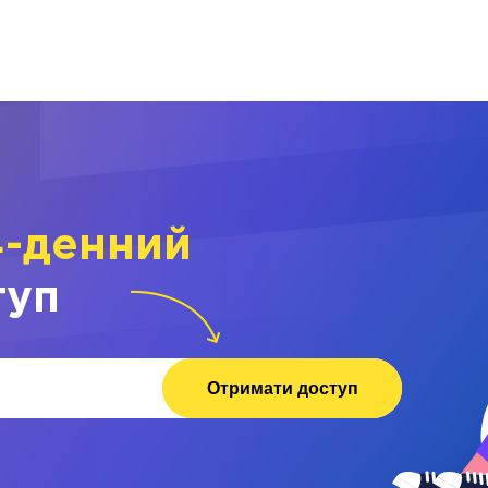
4-денний
туп
Отримати доступ