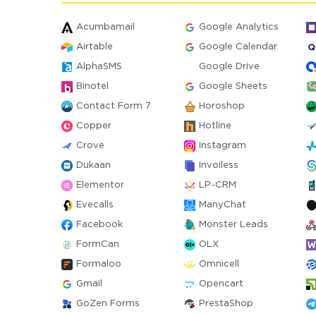
Acumbamail
Google Analytics
Airtable
Google Calendar
AlphaSMS
Google Drive
Binotel
Google Sheets
Contact Form 7
Horoshop
Copper
Hotline
Crove
Instagram
Dukaan
Invoiless
Elementor
LP-CRM
Evecalls
ManyChat
Facebook
Monster Leads
FormCan
OLX
Formaloo
Omnicell
Gmail
Opencart
GoZen Forms
PrestaShop