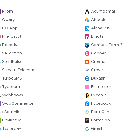
Prom
Acumbamail
Qwary
Airtable
RO App
AlphaSMS
Ringostat
Binotel
Rozetka
Contact Form 7
SellAction
Copper
SendPulse
Creatio
Stream Telecom
Crove
TurboSMS
Dukaan
Typeform
Elementor
Webhooks
Evecalls
WooCommerce
Facebook
eSputnik
FormCan
Приват24
Formaloo
Телеграм
Gmail