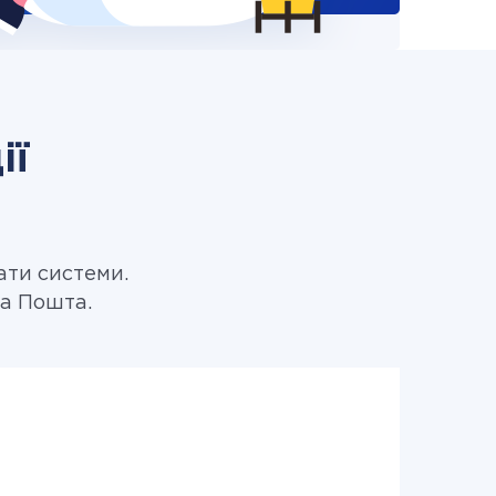
ії
ати системи.
ва Пошта.