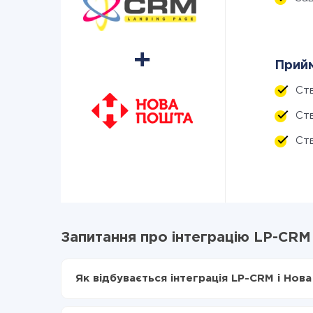
Прийм
Ст
Ст
Ств
Запитання про інтеграцію LP-CRM
Як відбувається інтеграція LP-CRM і Нов
Для початку потрібно
зареєструватися в Api