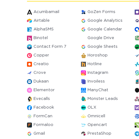
Acumbamail
GoZen Forms
Airtable
Google Analytics
AlphaSMS
Google Calendar
Binotel
Google Drive
Contact Form 7
Google Sheets
Copper
Horoshop
Creatio
Hotline
Crove
Instagram
Dukaan
Invoiless
Elementor
ManyChat
Evecalls
Monster Leads
Facebook
OLX
FormCan
Omnicell
Formaloo
Opencart
Gmail
PrestaShop