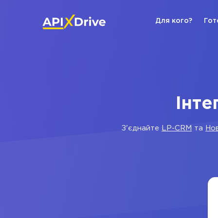
Для кого?
Гот
Інте
З'єднайте
LP-CRM
та
Но