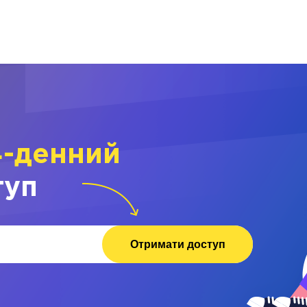
4-денний
туп
Отримати доступ