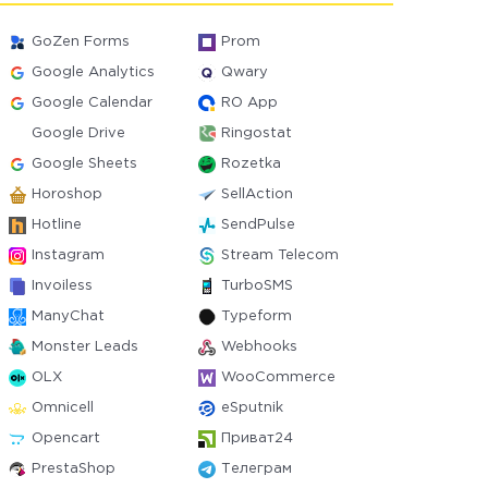
GoZen Forms
Prom
Google Analytics
Qwary
Google Calendar
RO App
Google Drive
Ringostat
Google Sheets
Rozetka
Horoshop
SellAction
Hotline
SendPulse
Instagram
Stream Telecom
Invoiless
TurboSMS
ManyChat
Typeform
Monster Leads
Webhooks
OLX
WooCommerce
Omnicell
eSputnik
Opencart
Приват24
PrestaShop
Телеграм