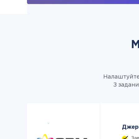
М
Налаштуйте 
З задани
Джере
За