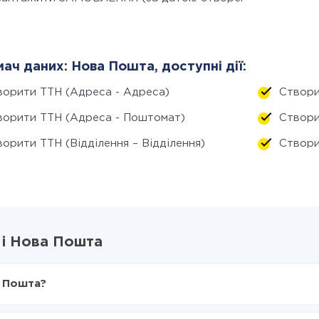
ач даних: Нова Пошта, доступні дії:
ворити ТТН (Адреса - Адреса)
Створи
ворити ТТН (Адреса - Поштомат)
Створи
орити ТТН (Відділення – Відділення)
Створи
 і Нова Пошта
а Пошта?
X-Drive