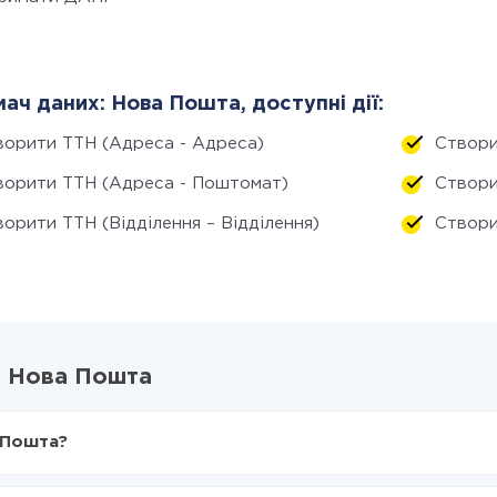
ач даних: Нова Пошта, доступні дії:
ворити ТТН (Адреса - Адреса)
Створи
ворити ТТН (Адреса - Поштомат)
Створи
орити ТТН (Відділення – Відділення)
Створи
 і Нова Пошта
а Пошта?
X-Drive