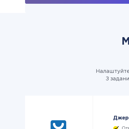
М
Налаштуйте 
З задани
Джере
От