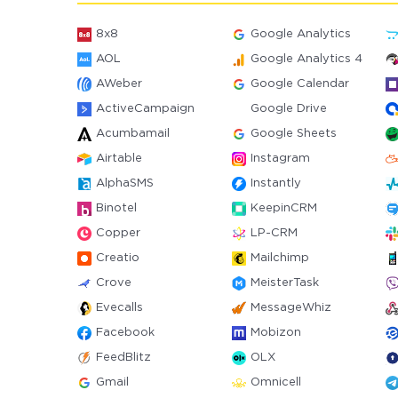
8x8
Google Analytics
AOL
Google Analytics 4
AWeber
Google Calendar
ActiveCampaign
Google Drive
Acumbamail
Google Sheets
Airtable
Instagram
AlphaSMS
Instantly
Binotel
KeepinCRM
Copper
LP-CRM
Creatio
Mailchimp
Crove
MeisterTask
Evecalls
MessageWhiz
Facebook
Mobizon
FeedBlitz
OLX
Gmail
Omnicell