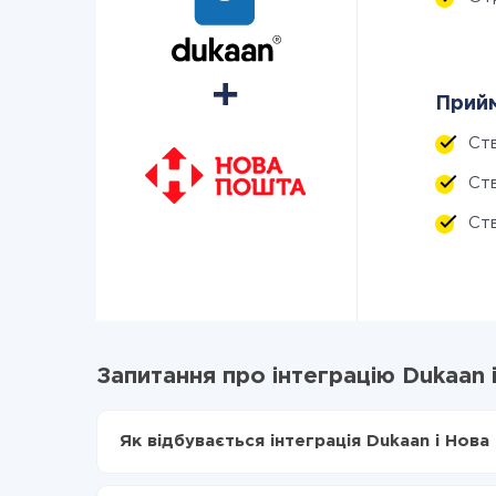
Прийм
Ст
Ст
Ств
Запитання про інтеграцію Dukaan
Як відбувається інтеграція Dukaan і Нов
Для початку потрібно
зареєструватися в Api