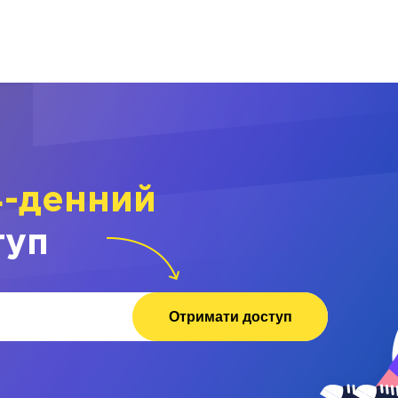
4-денний
туп
Отримати доступ