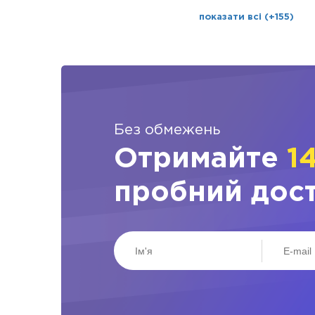
показати всі (+155)
Без обмежень
Отримайте
1
пробний дос