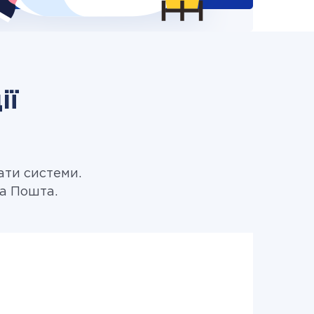
ії
ати системи.
ва Пошта.