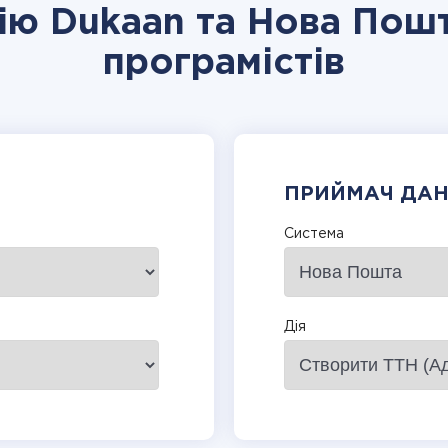
цію Dukaan та Нова Пошт
програмістів
ПРИЙМАЧ ДА
Система
Дія