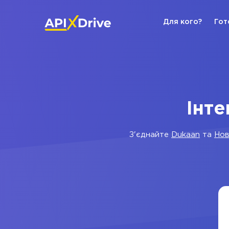
Для кого?
Гот
Інте
З'єднайте
Dukaan
та
Нов