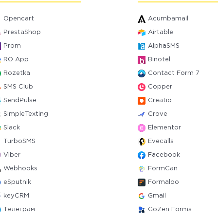
Opencart
Acumbamail
PrestaShop
Airtable
Prom
AlphaSMS
RO App
Binotel
Rozetka
Contact Form 7
SMS Club
Copper
SendPulse
Creatio
SimpleTexting
Crove
Slack
Elementor
TurboSMS
Evecalls
Viber
Facebook
Webhooks
FormCan
eSputnik
Formaloo
keyCRM
Gmail
Телеграм
GoZen Forms