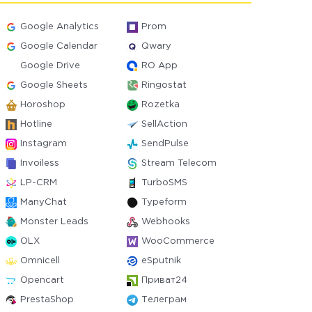
Google Analytics
Prom
Google Calendar
Qwary
Google Drive
RO App
Google Sheets
Ringostat
Horoshop
Rozetka
Hotline
SellAction
Instagram
SendPulse
Invoiless
Stream Telecom
LP-CRM
TurboSMS
ManyChat
Typeform
Monster Leads
Webhooks
OLX
WooCommerce
Omnicell
eSputnik
Opencart
Приват24
PrestaShop
Телеграм