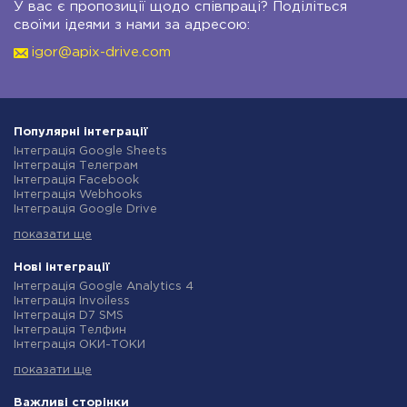
У вас є пропозиції щодо співпраці? Поділіться
своїми ідеями з нами за адресою:
igor@apix-drive.com
Популярні інтеграції
Інтеграція Google Sheets
Інтеграція Телеграм
Інтеграція Facebook
Інтеграція Webhooks
Інтеграція Google Drive
Інтеграція Opencart
показати ще
Інтеграція Gmail
Інтеграція Нова Пошта
Інтеграція Rozetka
Нові інтеграції
Інтеграція OpenAI (ChatGPT)
Інтеграція Google Analytics 4
Інтеграція Binotel
Інтеграція Invoiless
Інтеграція Prom
Інтеграція D7 SMS
Інтеграція Приват24
Інтеграція Телфин
Інтеграція OLX
Інтеграція ОКИ-ТОКИ
Інтеграція TurboSMS
Інтеграція Finmap
Інтеграція SendPulse
показати ще
Інтеграція Microsoft Dynamics 365
Інтеграція Horoshop
Інтеграція BulkGate
Інтеграція Stream Telecom
Інтеграція TxtSync
Важливі сторінки