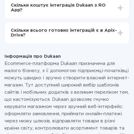
інтеграцію, час налаштування може відрізнятися і
Тепер дані будуть автоматично передаватися з
Скільки коштує інтеграція Dukaan з RO
становити від 5-ти до 30-хвилин. У середньому
Dukaan в RO App
App?
налаштування займає 10-15 хвилин.
За саму інтеграцію нічого платити не потрібно і на
всіх тарифах доступний повністю весь функціонал.
Скільки всього готових інтеграцій є в Apix-
Ви оплачуєте лише кількість даних, які за фактом
Drive?
передаються з однієї вашої системи в іншу через
наш сервіс. Якщо у вас кількість даних в місяць
На даний час у нас готово 400+ інтеграцій крім
невелика, можете сміливо користуватися
Dukaan і RO App
безкоштовним тарифом або перейти на платний,
Інформація про Dukaan
при необхідності. Детальніше про
тарифи
.
Ecommerce-платформа Dukaan призначена для
малого бізнесу, з її допомогою підприємці-початківці
можуть швидко і зручно створити власний інтернет-
магазин. Тут доступний широкий вибір шаблонів
сайтів і мобільних додатків з великим переліком тем,
що кастомізуються. Dukaan дозволяє гнучко
керувати магазином через зручний веб-інтерфейс:
оформляти замовлення, приймати онлайн-платежі
через низку шлюзів, відправляти товари в різні
країни світу, контролювати асортимент товарів та