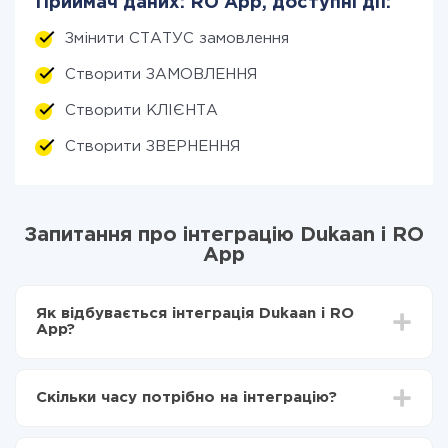
Приймач даних: RO App, доступні дії:
Змінити СТАТУС замовлення
Створити ЗАМОВЛЕННЯ
Створити КЛІЄНТА
Створити ЗВЕРНЕННЯ
Запитання про інтеграцію Dukaan і RO
App
Як відбувається інтеграція Dukaan і RO
App?
Для початку потрібно
зареєструватися в ApiX-
Drive
Скільки часу потрібно на інтеграцію?
Вибираєте які дані передавати з Dukaan в RO
App
Залежно від системи, з якої ви будете робити
Включаєте автооновлення