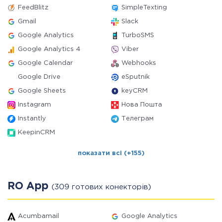
FeedBlitz
SimpleTexting
Gmail
Slack
Google Analytics
TurboSMS
Google Analytics 4
Viber
Google Calendar
Webhooks
Google Drive
eSputnik
Google Sheets
keyCRM
Instagram
Нова Пошта
Instantly
Телеграм
KeepinCRM
показати всі (+155)
RO App
(309 готових конекторів)
Acumbamail
Google Analytics