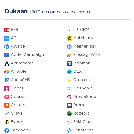
Dukaan
(200 готових конекторів)
8x8
LP-CRM
AOL
Mailchimp
AWeber
MeisterTask
ActiveCampaign
MessageWhiz
Acumbamail
Mobizon
Airtable
OLX
AlphaSMS
Omnicell
Binotel
Opencart
Copper
PrestaShop
Creatio
Prom
Crove
Rozetka
Evecalls
SMS Club
Facebook
SendPulse