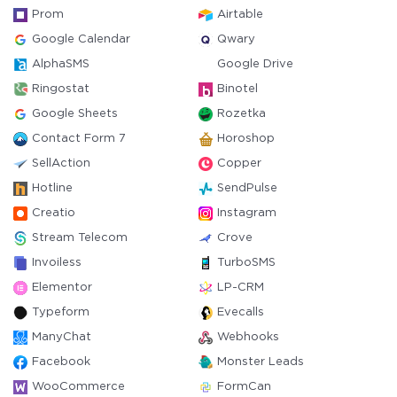
Prom
Airtable
Google Calendar
Qwary
AlphaSMS
Google Drive
Ringostat
Binotel
Google Sheets
Rozetka
Contact Form 7
Horoshop
SellAction
Copper
Hotline
SendPulse
Creatio
Instagram
Stream Telecom
Crove
Invoiless
TurboSMS
Elementor
LP-CRM
Typeform
Evecalls
ManyChat
Webhooks
Facebook
Monster Leads
WooCommerce
FormCan