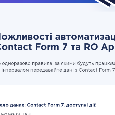
ожливості автоматизац
ontact Form 7 та RO A
одноразово правила, за якими будуть працюв
 інтервалом передавайте дані з Contact Form 7
ло даних: Contact Form 7, доступні дії:
вантажити ДАНІ