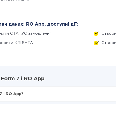
ач даних: RO App, доступні дії:
інити СТАТУС замовлення
Створ
ворити КЛІЄНТА
Створ
 Form 7 і RO App
7 і RO App?
X-Drive
rm 7 в RO App