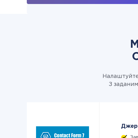
М
C
Налаштуйте 
З заданим
Джере
За