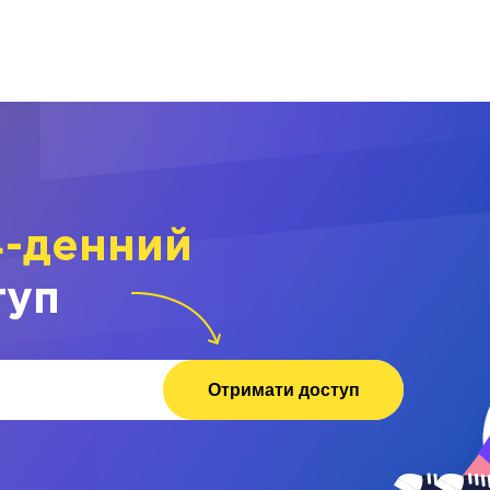
4-денний
туп
Отримати доступ