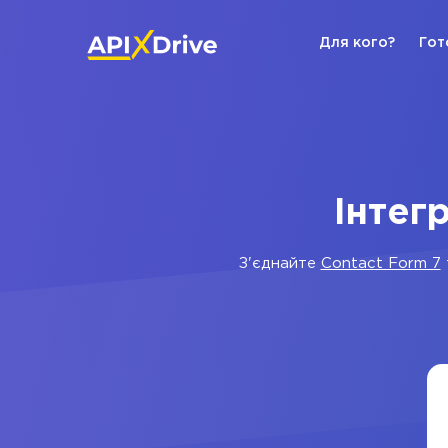
Для кого?
Гот
Інтег
З'єднайте
Contact Form 7