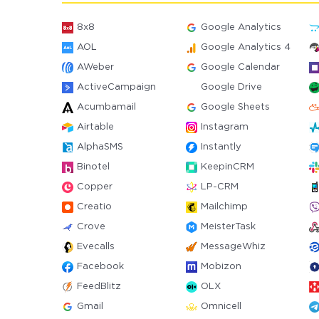
8x8
Google Analytics
AOL
Google Analytics 4
AWeber
Google Calendar
ActiveCampaign
Google Drive
Acumbamail
Google Sheets
Airtable
Instagram
AlphaSMS
Instantly
Binotel
KeepinCRM
Copper
LP-CRM
Creatio
Mailchimp
Crove
MeisterTask
Evecalls
MessageWhiz
Facebook
Mobizon
FeedBlitz
OLX
Gmail
Omnicell