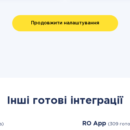
Продовжити налаштування
Інші готові інтеграції
RO App
в)
(309 гото