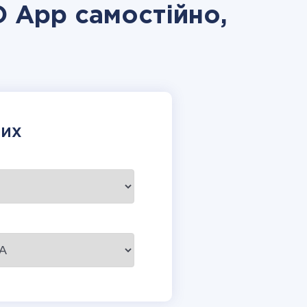
O App самостійно,
НИХ