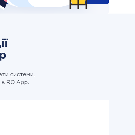
ії
pp
ати системи.
 в RO App.