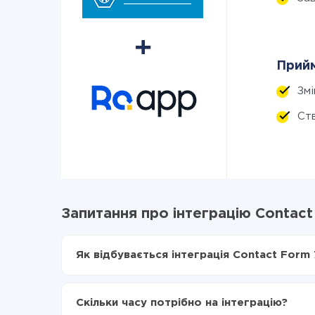
Прийм
Зм
Ст
Запитання про інтеграцію Contact
Як відбувається інтеграція Contact Form 
Для початку потрібно
зареєструватися в Api
Вибираєте які дані передавати з Contact Fo
Скільки часу потрібно на інтеграцію?
Включаєте автооновлення