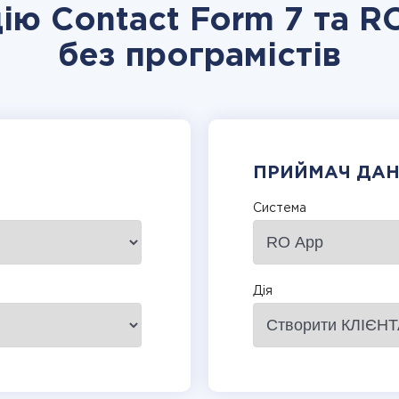
цію Contact Form 7 та R
без програмістів
ПРИЙМАЧ ДА
Система
Дія