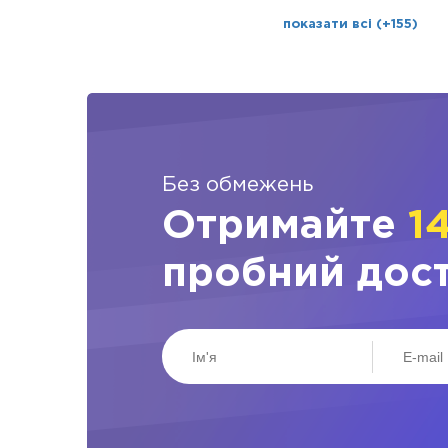
показати всі (+155)
Без обмежень
Отримайте
1
пробний дос