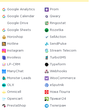
Google Analytics
Prom
Google Calendar
Qwary
Google Drive
Ringostat
Google Sheets
Rozetka
Horoshop
SellAction
Hotline
SendPulse
Instagram
Stream Telecom
Invoiless
TurboSMS
LP-CRM
Typeform
ManyChat
Webhooks
Monster Leads
WooCommerce
OLX
eSputnik
Omnicell
Нова Пошта
Opencart
Приват24
PrestaShop
Телеграм