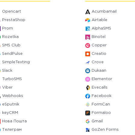
Opencart
Acumbamail
PrestaShop
Airtable
Prom
AlphaSMS
Rozetka
Binotel
SMS Club
Copper
SendPulse
Creatio
SimpleTexting
Crove
Slack
Dukaan
TurboSMS
Elementor
Viber
Evecalls
Webhooks
Facebook
eSputnik
FormCan
keyCRM
Formaloo
Нова Пошта
Gmail
Телеграм
GoZen Forms