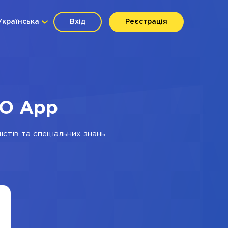
Українська
Вхід
Реєстрація
RO App
стів та спеціальних знань.