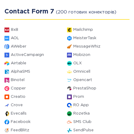
Contact Form 7
(200 готових конекторів)
8x8
Mailchimp
AOL
MeisterTask
AWeber
MessageWhiz
ActiveCampaign
Mobizon
Airtable
OLX
AlphaSMS
Omnicell
Binotel
Opencart
Copper
PrestaShop
Creatio
Prom
Crove
RO App
Evecalls
Rozetka
Facebook
SMS Club
FeedBlitz
SendPulse