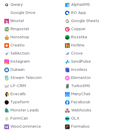
Qwary
AlphaSMS
Google Drive
RO App
Binotel
Google Sheets
Ringostat
Copper
Horoshop
Rozetka
Creatio
Hotline
SellAction
Crove
Instagram
SendPulse
Dukaan
Invoiless
Stream Telecom
Elementor
LP-CRM
TurboSMS
Evecalls
ManyChat
Typeform
Facebook
Monster Leads
Webhooks
FormCan
OLX
WooCommerce
Formaloo