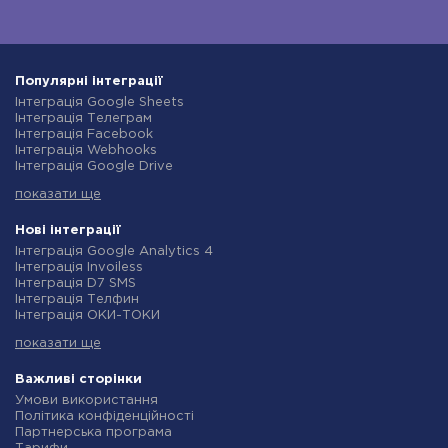
Популярні інтеграції
Інтеграція Google Sheets
Інтеграція Телеграм
Інтеграція Facebook
Інтеграція Webhooks
Інтеграція Google Drive
Інтеграція Opencart
показати ще
Інтеграція Gmail
Інтеграція Нова Пошта
Інтеграція Rozetka
Нові інтеграції
Інтеграція OpenAI (ChatGPT)
Інтеграція Google Analytics 4
Інтеграція Binotel
Інтеграція Invoiless
Інтеграція Prom
Інтеграція D7 SMS
Інтеграція Приват24
Інтеграція Телфин
Інтеграція OLX
Інтеграція ОКИ-ТОКИ
Інтеграція TurboSMS
Інтеграція Finmap
Інтеграція SendPulse
показати ще
Інтеграція Microsoft Dynamics 365
Інтеграція Horoshop
Інтеграція BulkGate
Інтеграція Stream Telecom
Інтеграція TxtSync
Важливі сторінки
Інтеграція Instagram
Інтеграція Wire2Air
Умови використання
Інтеграція Google Analytics
Інтеграція Corezoid
Політика конфіденційності
Інтеграція Creatio
Інтеграція Infobip
Партнерська програма
Інтеграція Ringostat
Інтеграція Instasent