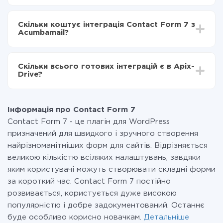
Acumbamail
Залежно від системи, з якої ви будете робити
Включаєте автооновлення
інтеграцію, час налаштування може відрізнятися і
Тепер дані будуть автоматично передаватися з
Скільки коштує інтеграція Contact Form 7 з
становити від 5-ти до 30-хвилин. У середньому
Contact Form 7 в Acumbamail
Acumbamail?
налаштування займає 10-15 хвилин.
За саму інтеграцію нічого платити не потрібно і на
всіх тарифах доступний повністю весь функціонал.
Скільки всього готових інтеграцій є в Apix-
Ви оплачуєте лише кількість даних, які за фактом
Drive?
передаються з однієї вашої системи в іншу через
наш сервіс. Якщо у вас кількість даних в місяць
На даний час у нас готово 400+ інтеграцій крім
невелика, можете сміливо користуватися
Contact Form 7 і Acumbamail
безкоштовним тарифом або перейти на платний,
Інформація про Contact Form 7
при необхідності. Детальніше про
тарифи
.
Contact Form 7 - це плагін для WordPress
призначений для швидкого і зручного створення
найрізноманітніших форм для сайтів. Відрізняється
великою кількістю всіляких налаштувань, завдяки
яким користувачі можуть створювати складні форми
за короткий час. Contact Form 7 постійно
розвивається, користується дуже високою
популярністю і добре задокументований. Останнє
буде особливо корисно новачкам.
Детальніше