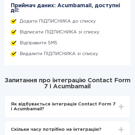
Приймач даних: Acumbamail, доступні
дії:
Додати ПІДПИСНИКА до списку
Відписати ПІДПИСНИКА зі списку
Відправити SMS
Видалити ПІДПИСНИКА зі списку
Запитання про інтеграцію Contact Form
7 і Acumbamail
Як відбувається інтеграція Contact Form 7
і Acumbamail?
Для початку потрібно
зареєструватися в ApiX-
Drive
Скільки часу потрібно на інтеграцію?
Вибираєте які дані передавати з Contact Form 7 в