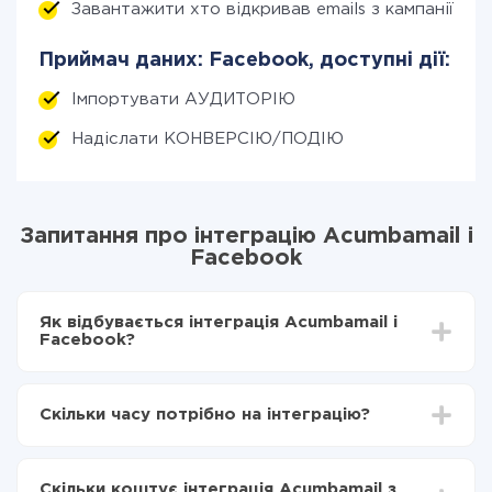
Завантажити хто відкривав emails з кампанії (но
Приймач даних: Facebook, доступні дії:
Імпортувати АУДИТОРІЮ
Надіслати КОНВЕРСІЮ/ПОДІЮ
Запитання про інтеграцію Acumbamail і
Facebook
Як відбувається інтеграція Acumbamail і
Facebook?
Для початку потрібно
зареєструватися в ApiX-
Drive
Скільки часу потрібно на інтеграцію?
Вибираєте які дані передавати з Acumbamail в
Facebook
Залежно від системи, з якої ви будете робити
Включаєте автооновлення
інтеграцію, час налаштування може відрізнятися і
Тепер дані будуть автоматично передаватися з
Скільки коштує інтеграція Acumbamail з