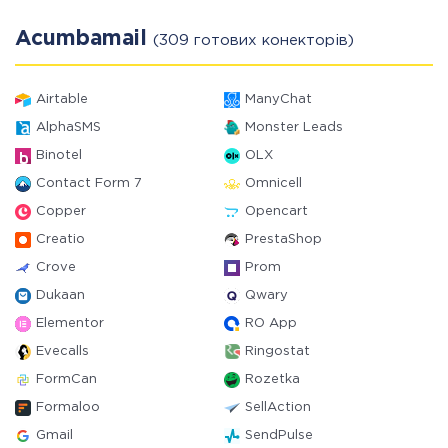
Acumbamail
(309 готових конекторів)
Airtable
ManyChat
AlphaSMS
Monster Leads
Binotel
OLX
Contact Form 7
Omnicell
Copper
Opencart
Creatio
PrestaShop
Crove
Prom
Dukaan
Qwary
Elementor
RO App
Evecalls
Ringostat
FormCan
Rozetka
Formaloo
SellAction
Gmail
SendPulse