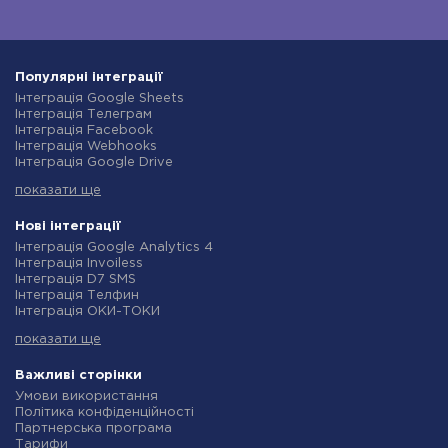
Популярні інтеграції
Інтеграція Google Sheets
Інтеграція Телеграм
Інтеграція Facebook
Інтеграція Webhooks
Інтеграція Google Drive
Інтеграція Opencart
показати ще
Інтеграція Gmail
Інтеграція Нова Пошта
Інтеграція Rozetka
Нові інтеграції
Інтеграція OpenAI (ChatGPT)
Інтеграція Google Analytics 4
Інтеграція Binotel
Інтеграція Invoiless
Інтеграція Prom
Інтеграція D7 SMS
Інтеграція Приват24
Інтеграція Телфин
Інтеграція OLX
Інтеграція ОКИ-ТОКИ
Інтеграція TurboSMS
Інтеграція Finmap
Інтеграція SendPulse
показати ще
Інтеграція Microsoft Dynamics 365
Інтеграція Horoshop
Інтеграція BulkGate
Інтеграція Stream Telecom
Інтеграція TxtSync
Важливі сторінки
Інтеграція Instagram
Інтеграція Wire2Air
Умови використання
Інтеграція Google Analytics
Інтеграція Corezoid
Політика конфіденційності
Інтеграція Creatio
Інтеграція Infobip
Партнерська програма
Інтеграція Ringostat
Інтеграція Instasent
Тарифи