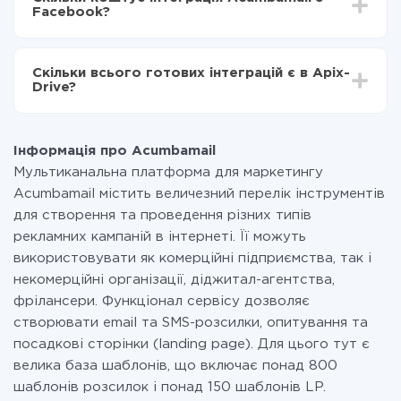
становити від 5-ти до 30-хвилин. У середньому
Acumbamail в Facebook
Facebook?
налаштування займає 10-15 хвилин.
За саму інтеграцію нічого платити не потрібно і на
всіх тарифах доступний повністю весь функціонал.
Скільки всього готових інтеграцій є в Apix-
Ви оплачуєте лише кількість даних, які за фактом
Drive?
передаються з однієї вашої системи в іншу через
наш сервіс. Якщо у вас кількість даних в місяць
На даний час у нас готово 400+ інтеграцій крім
невелика, можете сміливо користуватися
Acumbamail і Facebook
безкоштовним тарифом або перейти на платний,
Інформація про Acumbamail
при необхідності. Детальніше про
тарифи
.
Мультиканальна платформа для маркетингу
Acumbamail містить величезний перелік інструментів
для створення та проведення різних типів
рекламних кампаній в інтернеті. Її можуть
використовувати як комерційні підприємства, так і
некомерційні організації, діджитал-агентства,
фрілансери. Функціонал сервісу дозволяє
створювати email та SMS-розсилки, опитування та
посадкові сторінки (landing page). Для цього тут є
велика база шаблонів, що включає понад 800
шаблонів розсилок і понад 150 шаблонів LP.