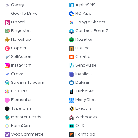
Qwary
AlphaSMS
Google Drive
RO App
Binotel
Google Sheets
Ringostat
Contact Form 7
Horoshop
Rozetka
Copper
Hotline
SellAction
Creatio
Instagram
SendPulse
Crove
Invoiless
Stream Telecom
Dukaan
LP-CRM
TurboSMS
Elementor
ManyChat
Typeform
Evecalls
Monster Leads
Webhooks
FormCan
OLX
WooCommerce
Formaloo