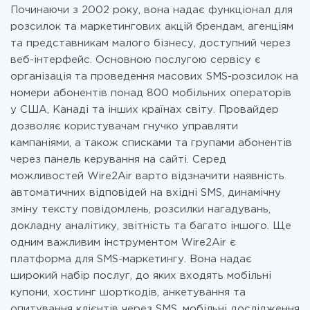
Починаючи з 2002 року, вона надає функціонал для
розсилок та маркетингових акцій брендам, агенціям
та представникам малого бізнесу, доступний через
веб-інтерфейс. Основною послугою сервісу є
організація та проведення масових SMS-розсилок на
номери абонентів понад 800 мобільних операторів
у США, Канаді та інших країнах світу. Провайдер
дозволяє користувачам гнучко управляти
кампаніями, а також списками та групами абонентів
через панель керування на сайті. Серед
можливостей Wire2Air варто відзначити наявність
автоматичних відповідей на вхідні SMS, динамічну
зміну тексту повідомлень, розсилки нагадувань,
докладну аналітику, звітність та багато іншого. Ще
одним важливим інструментом Wire2Air є
платформа для SMS-маркетингу. Вона надає
широкий набір послуг, до яких входять мобільні
купони, хостинг шорткодів, анкетування та
опитування клієнтів через SMS, мобільні дослідження