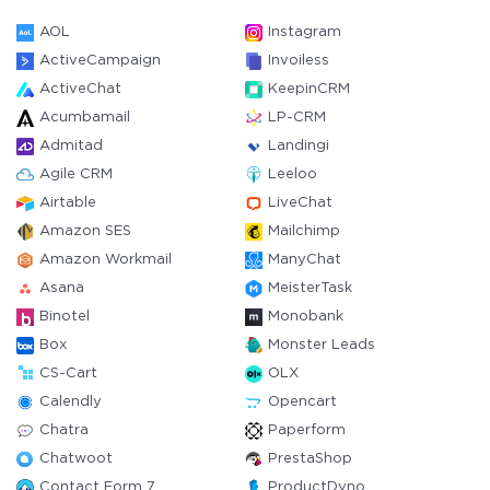
AOL
Instagram
ActiveCampaign
Invoiless
ActiveChat
KeepinCRM
Acumbamail
LP-CRM
Admitad
Landingi
Agile CRM
Leeloo
Airtable
LiveChat
Amazon SES
Mailchimp
Amazon Workmail
ManyChat
Asana
MeisterTask
Binotel
Monobank
Box
Monster Leads
CS-Cart
OLX
Calendly
Opencart
Chatra
Paperform
Chatwoot
PrestaShop
Contact Form 7
ProductDyno