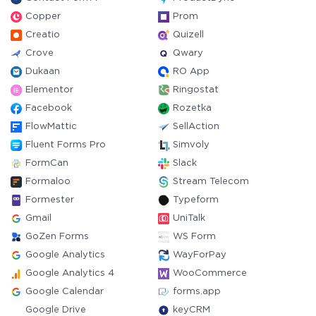
Copper
Prom
Creatio
Quizell
Crove
Qwary
Dukaan
RO App
Elementor
Ringostat
Facebook
Rozetka
FlowMattic
SellAction
Fluent Forms Pro
Simvoly
FormCan
Slack
Formaloo
Stream Telecom
Formester
Typeform
Gmail
UniTalk
GoZen Forms
WS Form
Google Analytics
WayForPay
Google Analytics 4
WooCommerce
Google Calendar
forms.app
Google Drive
keyCRM