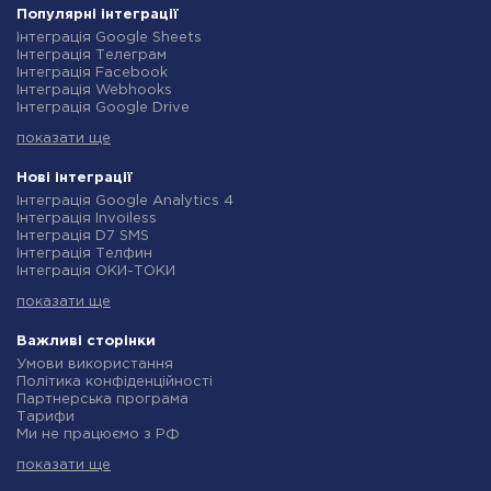
Популярні інтеграції
Інтеграція Google Sheets
Інтеграція Телеграм
Інтеграція Facebook
Інтеграція Webhooks
Інтеграція Google Drive
Інтеграція Opencart
показати ще
Інтеграція Gmail
Інтеграція Нова Пошта
Інтеграція Rozetka
Нові інтеграції
Інтеграція OpenAI (ChatGPT)
Інтеграція Google Analytics 4
Інтеграція Binotel
Інтеграція Invoiless
Інтеграція Prom
Інтеграція D7 SMS
Інтеграція Приват24
Інтеграція Телфин
Інтеграція OLX
Інтеграція ОКИ-ТОКИ
Інтеграція TurboSMS
Інтеграція Finmap
Інтеграція SendPulse
показати ще
Інтеграція Microsoft Dynamics 365
Інтеграція Horoshop
Інтеграція BulkGate
Інтеграція Stream Telecom
Інтеграція TxtSync
Важливі сторінки
Інтеграція Instagram
Інтеграція Wire2Air
Умови використання
Інтеграція Google Analytics
Інтеграція Corezoid
Політика конфіденційності
Інтеграція Creatio
Інтеграція Infobip
Партнерська програма
Інтеграція Ringostat
Інтеграція Instasent
Тарифи
Інтеграція Google Calendar
Інтеграція AtomPark
Ми не працюємо з РФ
Інтеграція Airtable
Інтеграція TXTImpact
Політика повернення коштів
Інтеграція RO App
Інтеграція Campaign Monitor
показати ще
Індивідуальна розробка
Інтеграція WooCommerce
Інтеграція CM.com
Умови партнерської програми