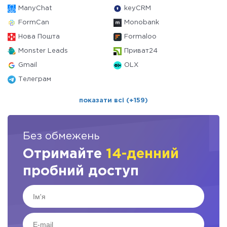
ManyChat
keyCRM
FormCan
Monobank
Нова Пошта
Formaloo
Monster Leads
Приват24
Gmail
OLX
Телеграм
показати всі (+159)
Без обмежень
Отримайте
14-денний
пробний доступ