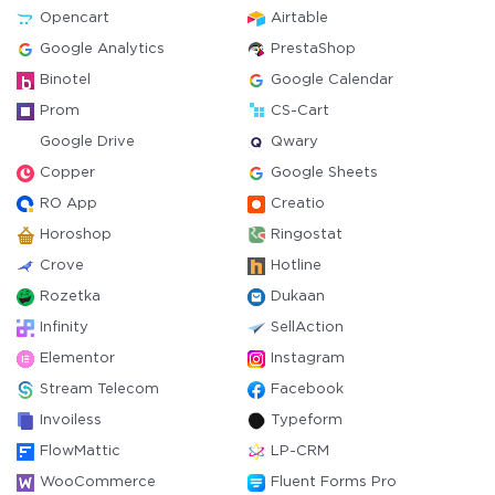
Opencart
Airtable
Google Analytics
PrestaShop
Binotel
Google Calendar
Prom
CS-Cart
Google Drive
Qwary
Copper
Google Sheets
RO App
Creatio
Horoshop
Ringostat
Crove
Hotline
Rozetka
Dukaan
Infinity
SellAction
Elementor
Instagram
Stream Telecom
Facebook
Invoiless
Typeform
FlowMattic
LP-CRM
WooCommerce
Fluent Forms Pro