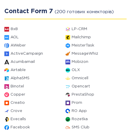
Contact Form 7
(200 готових конекторів)
8x8
LP-CRM
AOL
Mailchimp
AWeber
MeisterTask
ActiveCampaign
MessageWhiz
Acumbamail
Mobizon
Airtable
OLX
AlphaSMS
Omnicell
Binotel
Opencart
Copper
PrestaShop
Creatio
Prom
Crove
RO App
Evecalls
Rozetka
Facebook
SMS Club