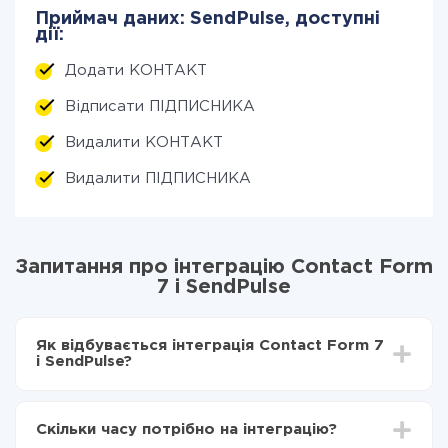
Приймач даних: SendPulse, доступні
дії:
Додати КОНТАКТ
Відписати ПІДПИСНИКА
Видалити КОНТАКТ
Видалити ПІДПИСНИКА
Запитання про інтеграцію Contact Form
7 і SendPulse
Як відбувається інтеграція Contact Form 7
і SendPulse?
Для початку потрібно
зареєструватися в ApiX-
Drive
Скільки часу потрібно на інтеграцію?
Вибираєте які дані передавати з Contact Form 7 в