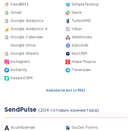
FeedBlitz
SimpleTexting
Gmail
Slack
Google Analytics
TurboSMS
Google Analytics 4
Viber
Google Calendar
Webhooks
Google Drive
eSputnik
Google Sheets
keyCRM
Instagram
Нова Пошта
Instantly
Телеграм
KeepinCRM
показати всі (+155)
SendPulse
(204 готових коннектора)
Acumbamail
GoZen Forms