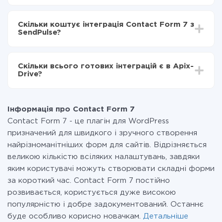
SendPulse
Залежно від системи, з якої ви будете робити
Включаєте автооновлення
інтеграцію, час налаштування може відрізнятися і
Тепер дані будуть автоматично передаватися з
Скільки коштує інтеграція Contact Form 7 з
становити від 5-ти до 30-хвилин. У середньому
Contact Form 7 в SendPulse
SendPulse?
налаштування займає 10-15 хвилин.
За саму інтеграцію нічого платити не потрібно і на
всіх тарифах доступний повністю весь функціонал.
Скільки всього готових інтеграцій є в Apix-
Ви оплачуєте лише кількість даних, які за фактом
Drive?
передаються з однієї вашої системи в іншу через
наш сервіс. Якщо у вас кількість даних в місяць
На даний час у нас готово 400+ інтеграцій крім
невелика, можете сміливо користуватися
Contact Form 7 і SendPulse
безкоштовним тарифом або перейти на платний,
Інформація про Contact Form 7
при необхідності. Детальніше про
тарифи
.
Contact Form 7 - це плагін для WordPress
призначений для швидкого і зручного створення
найрізноманітніших форм для сайтів. Відрізняється
великою кількістю всіляких налаштувань, завдяки
яким користувачі можуть створювати складні форми
за короткий час. Contact Form 7 постійно
розвивається, користується дуже високою
популярністю і добре задокументований. Останнє
буде особливо корисно новачкам.
Детальніше