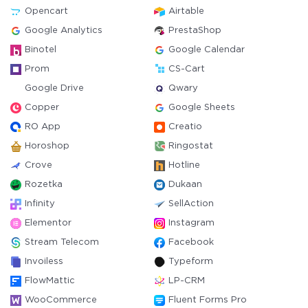
Opencart
Airtable
Google Analytics
PrestaShop
Binotel
Google Calendar
Prom
CS-Cart
Google Drive
Qwary
Copper
Google Sheets
RO App
Creatio
Horoshop
Ringostat
Crove
Hotline
Rozetka
Dukaan
Infinity
SellAction
Elementor
Instagram
Stream Telecom
Facebook
Invoiless
Typeform
FlowMattic
LP-CRM
WooCommerce
Fluent Forms Pro