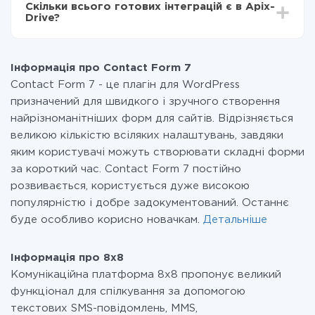
Скільки всього готових інтеграцій є в Apix-
Ви оплачуєте лише кількість даних, які за фактом
Drive?
передаються з однієї вашої системи в іншу через
наш сервіс. Якщо у вас кількість даних в місяць
На даний час у нас готово 400+ інтеграцій крім
невелика, можете сміливо користуватися
Contact Form 7 і 8x8
безкоштовним тарифом або перейти на платний,
Інформація про Contact Form 7
при необхідності. Детальніше про
тарифи
.
Contact Form 7 - це плагін для WordPress
призначений для швидкого і зручного створення
найрізноманітніших форм для сайтів. Відрізняється
великою кількістю всіляких налаштувань, завдяки
яким користувачі можуть створювати складні форми
за короткий час. Contact Form 7 постійно
розвивається, користується дуже високою
популярністю і добре задокументований. Останнє
буде особливо корисно новачкам.
Детальніше
Інформація про 8x8
Комунікаційна платформа 8х8 пропонує великий
функціонал для спілкування за допомогою
текстових SMS-повідомлень, MMS,