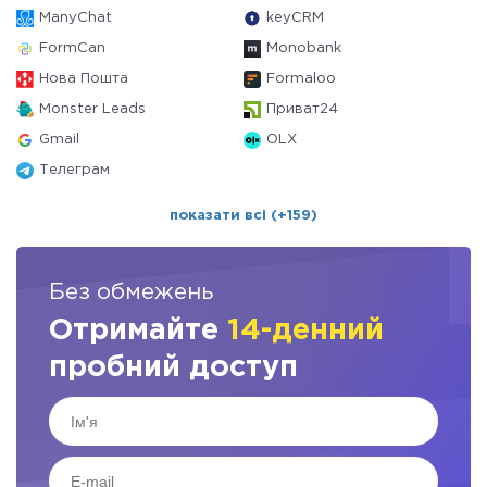
ManyChat
keyCRM
FormCan
Monobank
Нова Пошта
Formaloo
Monster Leads
Приват24
Gmail
OLX
Телеграм
показати всі (+159)
Без обмежень
Отримайте
14-денний
пробний доступ