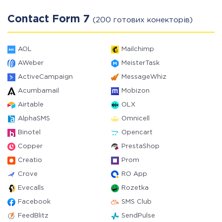
Contact Form 7
(200 готових конекторів)
AOL
Mailchimp
AWeber
MeisterTask
ActiveCampaign
MessageWhiz
Acumbamail
Mobizon
Airtable
OLX
AlphaSMS
Omnicell
Binotel
Opencart
Copper
PrestaShop
Creatio
Prom
Crove
RO App
Evecalls
Rozetka
Facebook
SMS Club
FeedBlitz
SendPulse