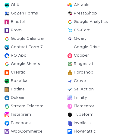
OLX
Airtable
GoZen Forms
PrestaShop
Binotel
Google Analytics
Prom
CS-Cart
Google Calendar
Qwary
Contact Form 7
Google Drive
RO App
Copper
Google Sheets
Ringostat
Creatio
Horoshop
Rozetka
Crove
Hotline
SellAction
Dukaan
Infinity
Stream Telecom
Elementor
Instagram
Typeform
Facebook
Invoiless
WooCommerce
FlowMattic