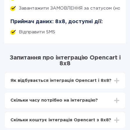
Завантажити ЗАМОВЛЕННЯ за статусом (нові)
Приймач даних: 8x8, доступні дії:
Відправити SMS
Запитання про інтеграцію Opencart і
8x8
Як відбувається інтеграція Opencart і 8x8?
Для початку потрібно
зареєструватися в ApiX-
Drive
Скільки часу потрібно на інтеграцію?
Вибираєте які дані передавати з Opencart в 8x8
Включаєте автооновлення
Залежно від системи, з якої ви будете робити
Тепер дані будуть автоматично передаватися з
інтеграцію, час налаштування може відрізнятися і
Opencart в 8x8
Скільки коштує інтеграція Opencart з 8x8?
становити від 5-ти до 30-хвилин. У середньому
налаштування займає 10-15 хвилин.