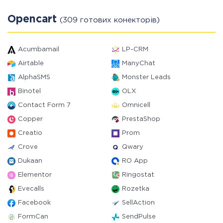
Opencart
(309 готових конекторів)
Acumbamail
LP-CRM
Airtable
ManyChat
AlphaSMS
Monster Leads
Binotel
OLX
Contact Form 7
Omnicell
Copper
PrestaShop
Creatio
Prom
Crove
Qwary
Dukaan
RO App
Elementor
Ringostat
Evecalls
Rozetka
Facebook
SellAction
FormCan
SendPulse