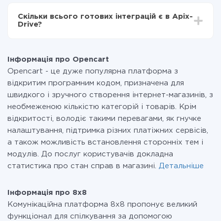
За саму інтеграцію нічого платити не потрібно і на
всіх тарифах доступний повністю весь функціонал.
Скільки всього готових інтеграцій є в Apix-
Ви оплачуєте лише кількість даних, які за фактом
Drive?
передаються з однієї вашої системи в іншу через
наш сервіс. Якщо у вас кількість даних в місяць
На даний час у нас готово 400+ інтеграцій крім
невелика, можете сміливо користуватися
Opencart і 8x8
безкоштовним тарифом або перейти на платний,
Інформація про Opencart
при необхідності. Детальніше про
тарифи
.
Opencart - це дуже популярна платформа з
відкритим програмним кодом, призначена для
швидкого і зручного створення інтернет-магазинів, з
необмеженою кількістю категорій і товарів. Крім
відкритості, володіє такими перевагами, як гнучке
налаштування, підтримка різних платіжних сервісів,
а також можливість встановлення сторонніх тем і
модулів. До послуг користувачів докладна
статистика про стан справ в магазині.
Детальніше
Інформація про 8x8
Комунікаційна платформа 8х8 пропонує великий
функціонал для спілкування за допомогою