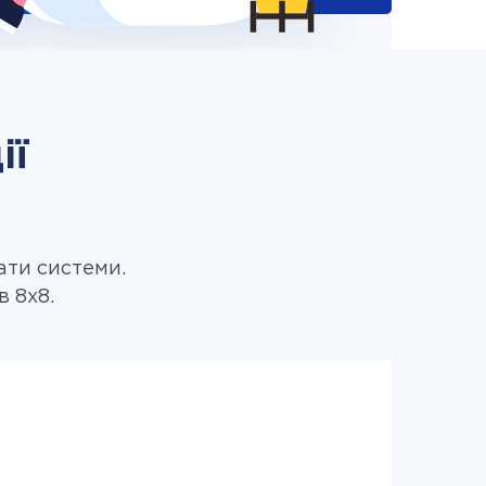
ії
ати системи.
в 8x8.