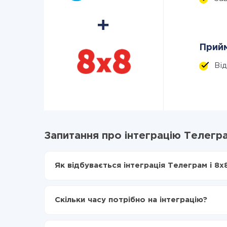
Прийм
Ві
Запитання про інтеграцію Телегра
Як відбувається інтеграція Телеграм і 8x
Для початку потрібно
зареєструватися в Api
Вибираєте які дані передавати з Телеграм в
Скільки часу потрібно на інтеграцію?
Включаєте автооновлення
Тепер дані будуть автоматично передаватис
Залежно від системи, з якої ви будете робити і