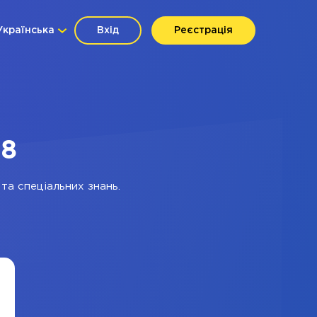
Українська
Вхід
Реєстрація
x8
та спеціальних знань.