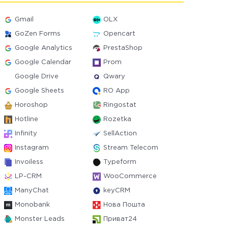
Gmail
OLX
GoZen Forms
Opencart
Google Analytics
PrestaShop
Google Calendar
Prom
Google Drive
Qwary
Google Sheets
RO App
Horoshop
Ringostat
Hotline
Rozetka
Infinity
SellAction
Instagram
Stream Telecom
Invoiless
Typeform
LP-CRM
WooCommerce
ManyChat
keyCRM
Monobank
Нова Пошта
Monster Leads
Приват24