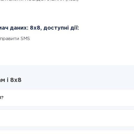
ач даних: 8x8, доступні дії:
дправити SMS
м і 8x8
8?
X-Drive
 8x8
я з Телеграм в 8x8
нтеграцію, час налаштування може відрізнятися і становити ві