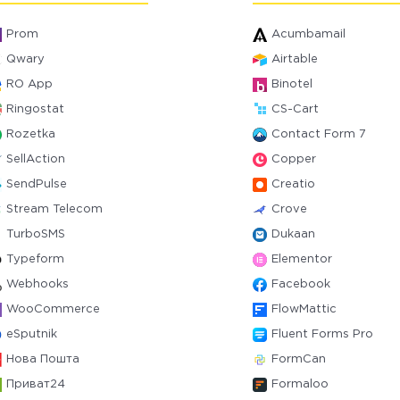
Prom
Acumbamail
Qwary
Airtable
RO App
Binotel
Ringostat
CS-Cart
Rozetka
Contact Form 7
SellAction
Copper
SendPulse
Creatio
Stream Telecom
Crove
TurboSMS
Dukaan
Typeform
Elementor
Webhooks
Facebook
WooCommerce
FlowMattic
eSputnik
Fluent Forms Pro
Нова Пошта
FormCan
Приват24
Formaloo