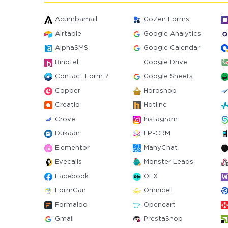
Acumbamail
GoZen Forms
Airtable
Google Analytics
AlphaSMS
Google Calendar
Binotel
Google Drive
Contact Form 7
Google Sheets
Copper
Horoshop
Creatio
Hotline
Crove
Instagram
Dukaan
LP-CRM
Elementor
ManyChat
Evecalls
Monster Leads
Facebook
OLX
FormCan
Omnicell
Formaloo
Opencart
Gmail
PrestaShop