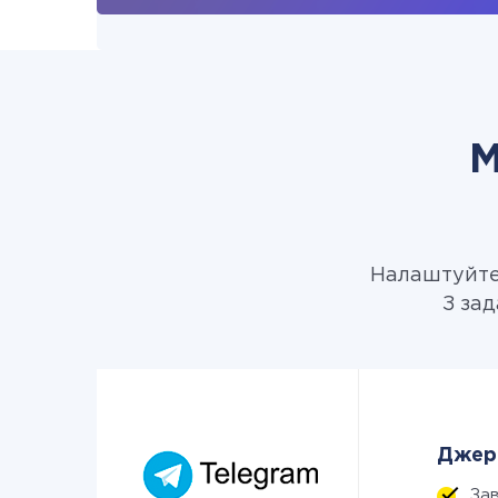
М
Налаштуйте 
З зад
Джере
За