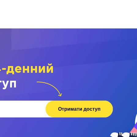
4-денний
туп
Отримати доступ