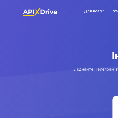
Для кого?
Гот
І
З'єднайте
Телеграм
т