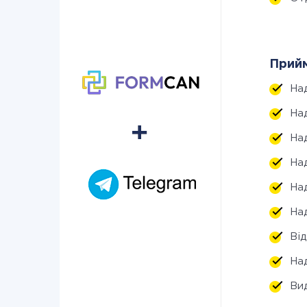
Прийм
На
На
На
На
На
На
Ві
На
Ви