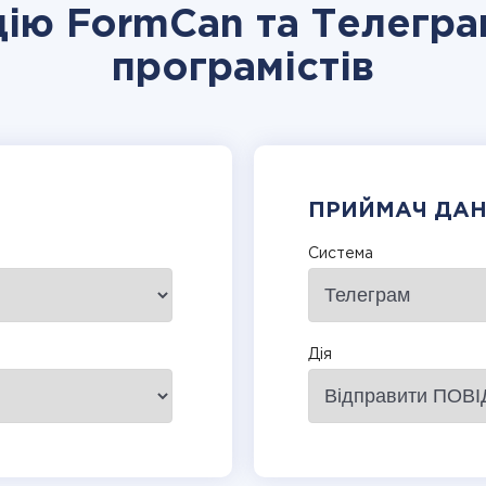
цію FormCan та Телегра
програмістів
ПРИЙМАЧ ДА
Система
Дія