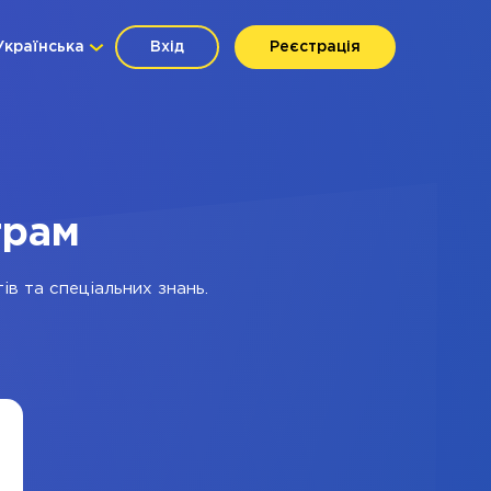
Українська
Вхід
Реєстрація
грам
ів та спеціальних знань.