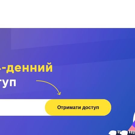
4-денний
туп
Отримати доступ