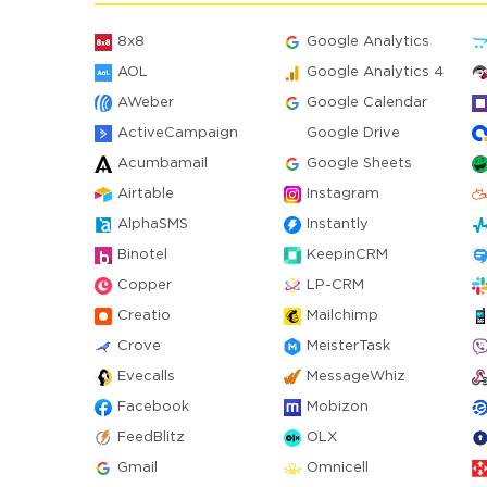
8x8
Google Analytics
AOL
Google Analytics 4
AWeber
Google Calendar
ActiveCampaign
Google Drive
Acumbamail
Google Sheets
Airtable
Instagram
AlphaSMS
Instantly
Binotel
KeepinCRM
Copper
LP-CRM
Creatio
Mailchimp
Crove
MeisterTask
Evecalls
MessageWhiz
Facebook
Mobizon
FeedBlitz
OLX
Gmail
Omnicell