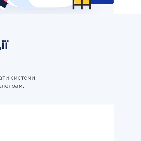
ії
ати системи.
елеграм.