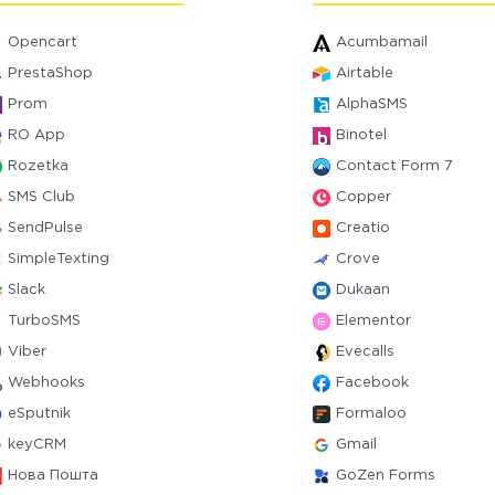
Opencart
Acumbamail
PrestaShop
Airtable
Prom
AlphaSMS
RO App
Binotel
Rozetka
Contact Form 7
SMS Club
Copper
SendPulse
Creatio
SimpleTexting
Crove
Slack
Dukaan
TurboSMS
Elementor
Viber
Evecalls
Webhooks
Facebook
eSputnik
Formaloo
keyCRM
Gmail
Нова Пошта
GoZen Forms