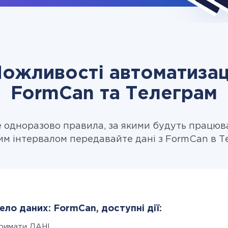
ожливості автоматизац
FormCan та Телеграм
одноразово правила, за якими будуть працюв
им інтервалом передавайте дані з FormCan в Т
ло даних: FormCan, доступні дії:
римати ДАНІ