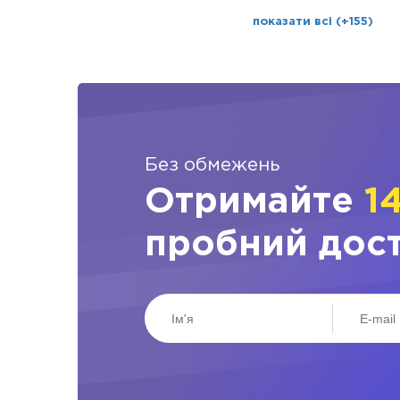
показати всі (+155)
Без обмежень
Отримайте
1
пробний дос