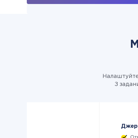
М
Налаштуйте 
З задан
Джере
От