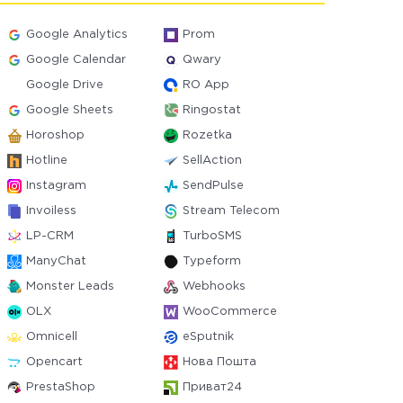
Google Analytics
Prom
Google Calendar
Qwary
Google Drive
RO App
Google Sheets
Ringostat
Horoshop
Rozetka
Hotline
SellAction
Instagram
SendPulse
Invoiless
Stream Telecom
LP-CRM
TurboSMS
ManyChat
Typeform
Monster Leads
Webhooks
OLX
WooCommerce
Omnicell
eSputnik
Opencart
Нова Пошта
PrestaShop
Приват24