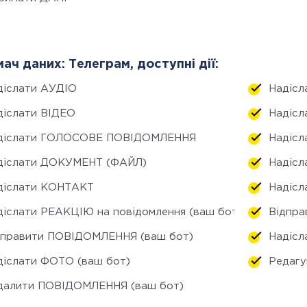
ач даних: Телеграм, доступні дії:
діслати АУДІО
Надісл
діслати ВІДЕО
Надісл
діслати ГОЛОСОВЕ ПОВІДОМЛЕННЯ
Надіс
діслати ДОКУМЕНТ (ФАЙЛ)
Надісл
діслати КОНТАКТ
Надісл
діслати РЕАКЦІЮ на повідомлення (ваш бот)
Відпр
дправити ПОВІДОМЛЕННЯ (ваш бот)
Надіс
діслати ФОТО (ваш бот)
Редаг
далити ПОВІДОМЛЕННЯ (ваш бот)