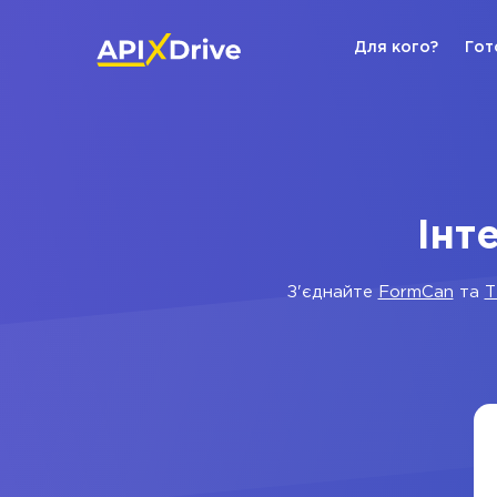
Для кого?
Гот
Інт
З'єднайте
FormCan
та
Т