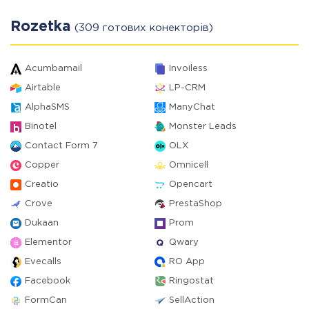
Rozetka
(309 готових конекторів)
Acumbamail
Invoiless
Airtable
LP-CRM
AlphaSMS
ManyChat
Binotel
Monster Leads
Contact Form 7
OLX
Copper
Omnicell
Creatio
Opencart
Crove
PrestaShop
Dukaan
Prom
Elementor
Qwary
Evecalls
RO App
Facebook
Ringostat
FormCan
SellAction