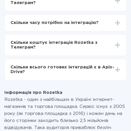
Телеграм?
Для початку потрібно
зареєструватися в ApiX-
Drive
Скільки часу потрібно на інтеграцію?
Вибираєте які дані передавати з Rozetka в
Телеграм
Залежно від системи, з якої ви будете робити
Включаєте автооновлення
інтеграцію, час налаштування може відрізнятися і
Тепер дані будуть автоматично передаватися з
Скільки коштує інтеграція Rozetka з
становити від 5-ти до 30-хвилин. У середньому
Rozetka в Телеграм
Телеграм?
налаштування займає 10-15 хвилин.
За саму інтеграцію нічого платити не потрібно і на
всіх тарифах доступний повністю весь функціонал.
Скільки всього готових інтеграцій є в Apix-
Ви оплачуєте лише кількість даних, які за фактом
Drive?
передаються з однієї вашої системи в іншу через
наш сервіс. Якщо у вас кількість даних в місяць
На даний час у нас готово 400+ інтеграцій крім
невелика, можете сміливо користуватися
Rozetka і Телеграм
безкоштовним тарифом або перейти на платний,
Інформація про Rozetka
при необхідності. Детальніше про
тарифи
.
Rozetka - один з найбільших в Україні інтернет-
магазинів та торгова площадка. Сервіс існує з 2005
року (як торгова площадка з 2016) і кожен день на
його сторінки заходить близько 2,5 мільйонів
відвідувачів. Така аудиторія приваблює безліч