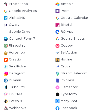
PrestaShop
Airtable
Google Analytics
Prom
AlphaSMS
Google Calendar
Qwary
Binotel
Google Drive
RO App
Contact Form 7
Google Sheets
Ringostat
Copper
Horoshop
SellAction
Creatio
Hotline
SendPulse
Crove
Instagram
Stream Telecom
Dukaan
Invoiless
TurboSMS
Elementor
LP-CRM
Typeform
Evecalls
ManyChat
Webhooks
Facebook