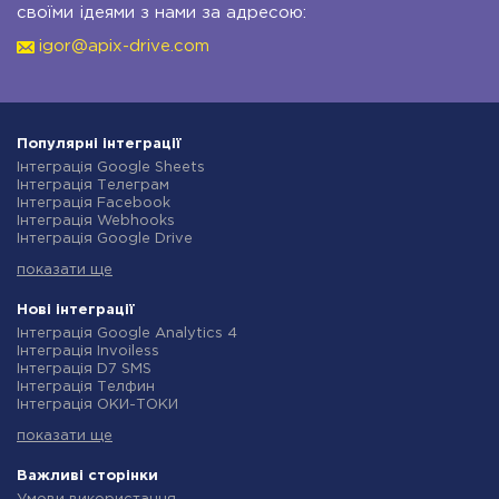
своїми ідеями з нами за адресою:
igor@apix-drive.com
Популярні інтеграції
Інтеграція Google Sheets
Інтеграція Телеграм
Інтеграція Facebook
Інтеграція Webhooks
Інтеграція Google Drive
Інтеграція Opencart
показати ще
Інтеграція Gmail
Інтеграція Нова Пошта
Інтеграція Rozetka
Нові інтеграції
Інтеграція OpenAI (ChatGPT)
Інтеграція Google Analytics 4
Інтеграція Binotel
Інтеграція Invoiless
Інтеграція Prom
Інтеграція D7 SMS
Інтеграція Приват24
Інтеграція Телфин
Інтеграція OLX
Інтеграція ОКИ-ТОКИ
Інтеграція TurboSMS
Інтеграція Finmap
Інтеграція SendPulse
показати ще
Інтеграція Microsoft Dynamics 365
Інтеграція Horoshop
Інтеграція BulkGate
Інтеграція Stream Telecom
Інтеграція TxtSync
Важливі сторінки
Інтеграція Instagram
Інтеграція Wire2Air