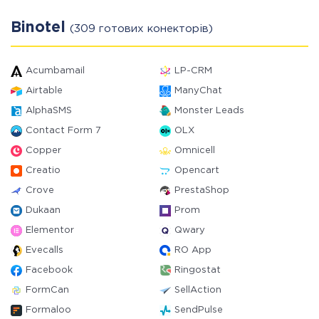
Binotel
(309 готових конекторів)
Acumbamail
LP-CRM
Airtable
ManyChat
AlphaSMS
Monster Leads
Contact Form 7
OLX
Copper
Omnicell
Creatio
Opencart
Crove
PrestaShop
Dukaan
Prom
Elementor
Qwary
Evecalls
RO App
Facebook
Ringostat
FormCan
SellAction
Formaloo
SendPulse