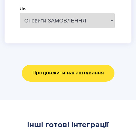
Дія
Продовжити налаштування
Інші готові інтеграції