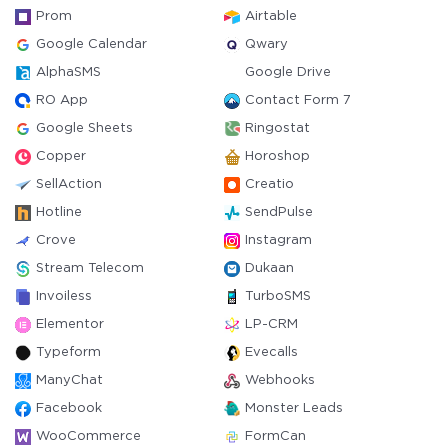
Prom
Airtable
Google Calendar
Qwary
AlphaSMS
Google Drive
RO App
Contact Form 7
Google Sheets
Ringostat
Copper
Horoshop
SellAction
Creatio
Hotline
SendPulse
Crove
Instagram
Stream Telecom
Dukaan
Invoiless
TurboSMS
Elementor
LP-CRM
Typeform
Evecalls
ManyChat
Webhooks
Facebook
Monster Leads
WooCommerce
FormCan