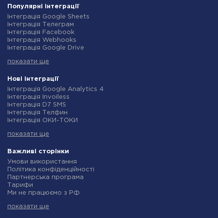
Популярні інтеграції
Інтеграція Google Sheets
Інтеграція Телеграм
Інтеграція Facebook
Інтеграція Webhooks
Інтеграція Google Drive
Інтеграція Opencart
показати ще
Інтеграція Gmail
Інтеграція Нова Пошта
Інтеграція Rozetka
Нові інтеграції
Інтеграція OpenAI (ChatGPT)
Інтеграція Google Analytics 4
Інтеграція Binotel
Інтеграція Invoiless
Інтеграція Prom
Інтеграція D7 SMS
Інтеграція Приват24
Інтеграція Телфин
Інтеграція OLX
Інтеграція ОКИ-ТОКИ
Інтеграція TurboSMS
Інтеграція Finmap
Інтеграція SendPulse
показати ще
Інтеграція Microsoft Dynamics 365
Інтеграція Horoshop
Інтеграція BulkGate
Інтеграція Stream Telecom
Інтеграція TxtSync
Важливі сторінки
Інтеграція Instagram
Інтеграція Wire2Air
Умови використання
Інтеграція Google Analytics
Інтеграція Corezoid
Політика конфіденційності
Інтеграція Creatio
Інтеграція Infobip
Партнерська програма
Інтеграція Ringostat
Інтеграція Instasent
Тарифи
Інтеграція Google Calendar
Інтеграція AtomPark
Ми не працюємо з РФ
Інтеграція Airtable
Інтеграція TXTImpact
Політика повернення коштів
Інтеграція RO App
Інтеграція Campaign Monitor
показати ще
Індивідуальна розробка
Інтеграція WooCommerce
Інтеграція CM.com
Умови партнерської програми