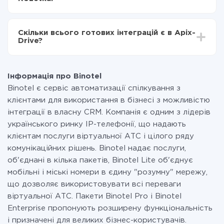
налаштування займає 10-15 хвилин.
За саму інтеграцію нічого платити не потрібно і на
всіх тарифах доступний повністю весь функціонал.
Скільки всього готових інтеграцій є в Apix-
Ви оплачуєте лише кількість даних, які за фактом
Drive?
передаються з однієї вашої системи в іншу через
наш сервіс. Якщо у вас кількість даних в місяць
На даний час у нас готово 400+ інтеграцій крім
невелика, можете сміливо користуватися
Binotel і Rozetka
безкоштовним тарифом або перейти на платний,
Інформація про Binotel
при необхідності. Детальніше про
тарифи
.
Binotel є сервіс автоматизації спілкування з
клієнтами для використання в бізнесі з можливістю
інтеграції в власну CRM. Компанія є одним з лідерів
українського ринку IP-телефонії, що надають
клієнтам послуги віртуальної АТС і цілого ряду
комунікаційних рішень. Binotel надає послуги,
об'єднані в кілька пакетів, Binotel Lite об'єднує
мобільні і міські номери в єдину "розумну" мережу,
що дозволяє використовувати всі переваги
віртуальної АТС. Пакети Binotel Pro і Binotel
Enterprise пропонують розширену функціональність
і призначені для великих бізнес-користувачів.