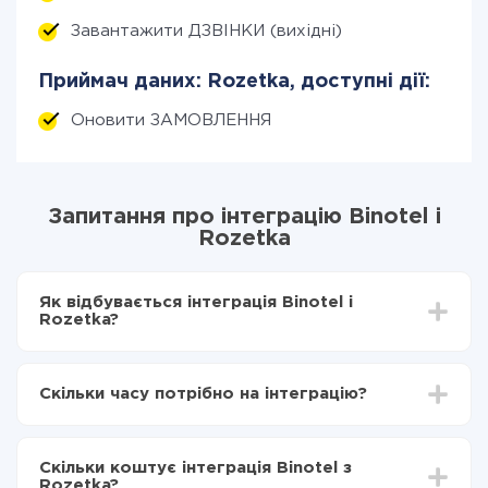
Завантажити ДЗВІНКИ (вихідні)
Приймач даних: Rozetka, доступні дії:
Оновити ЗАМОВЛЕННЯ
Запитання про інтеграцію Binotel і
Rozetka
Як відбувається інтеграція Binotel і
Rozetka?
Для початку потрібно
зареєструватися в ApiX-
Drive
Скільки часу потрібно на інтеграцію?
Вибираєте які дані передавати з Binotel в
Rozetka
Залежно від системи, з якої ви будете робити
Включаєте автооновлення
інтеграцію, час налаштування може відрізнятися і
Тепер дані будуть автоматично передаватися з
Скільки коштує інтеграція Binotel з
становити від 5-ти до 30-хвилин. У середньому
Binotel в Rozetka
Rozetka?