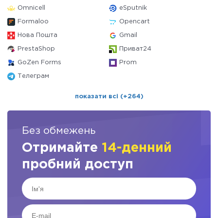
Omnicell
eSputnik
Formaloo
Opencart
Нова Пошта
Gmail
PrestaShop
Приват24
GoZen Forms
Prom
Телеграм
показати всі (+264)
Без обмежень
Отримайте
14-денний
пробний доступ