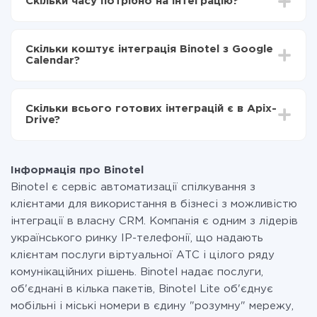
Скільки часу потрібно на інтеграцію?
Вибираєте які дані передавати з Binotel в Google
Calendar
Залежно від системи, з якої ви будете робити
Включаєте автооновлення
інтеграцію, час налаштування може відрізнятися і
Тепер дані будуть автоматично передаватися з
Скільки коштує інтеграція Binotel з Google
становити від 5-ти до 30-хвилин. У середньому
Binotel в Google Calendar
Calendar?
налаштування займає 10-15 хвилин.
За саму інтеграцію нічого платити не потрібно і на
всіх тарифах доступний повністю весь функціонал.
Скільки всього готових інтеграцій є в Apix-
Ви оплачуєте лише кількість даних, які за фактом
Drive?
передаються з однієї вашої системи в іншу через
наш сервіс. Якщо у вас кількість даних в місяць
На даний час у нас готово 400+ інтеграцій крім
невелика, можете сміливо користуватися
Binotel і Google Calendar
безкоштовним тарифом або перейти на платний,
Інформація про Binotel
при необхідності. Детальніше про
тарифи
.
Binotel є сервіс автоматизації спілкування з
клієнтами для використання в бізнесі з можливістю
інтеграції в власну CRM. Компанія є одним з лідерів
українського ринку IP-телефонії, що надають
клієнтам послуги віртуальної АТС і цілого ряду
комунікаційних рішень. Binotel надає послуги,
об'єднані в кілька пакетів, Binotel Lite об'єднує
мобільні і міські номери в єдину "розумну" мережу,