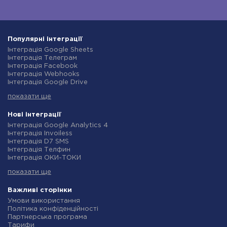
Популярні інтеграції
Інтеграція Google Sheets
Інтеграція Телеграм
Інтеграція Facebook
Інтеграція Webhooks
Інтеграція Google Drive
Інтеграція Opencart
показати ще
Інтеграція Gmail
Інтеграція Нова Пошта
Інтеграція Rozetka
Нові інтеграції
Інтеграція OpenAI (ChatGPT)
Інтеграція Google Analytics 4
Інтеграція Binotel
Інтеграція Invoiless
Інтеграція Prom
Інтеграція D7 SMS
Інтеграція Приват24
Інтеграція Телфин
Інтеграція OLX
Інтеграція ОКИ-ТОКИ
Інтеграція TurboSMS
Інтеграція Finmap
Інтеграція SendPulse
показати ще
Інтеграція Microsoft Dynamics 365
Інтеграція Horoshop
Інтеграція BulkGate
Інтеграція Stream Telecom
Інтеграція TxtSync
Важливі сторінки
Інтеграція Instagram
Інтеграція Wire2Air
Умови використання
Інтеграція Google Analytics
Інтеграція Corezoid
Політика конфіденційності
Інтеграція Creatio
Інтеграція Infobip
Партнерська програма
Інтеграція Ringostat
Інтеграція Instasent
Тарифи