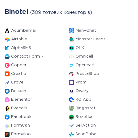
Binotel
(309 готових конекторів)
Acumbamail
ManyChat
Airtable
Monster Leads
AlphaSMS
OLX
Contact Form 7
Omnicell
Copper
Opencart
Creatio
PrestaShop
Crove
Prom
Dukaan
Qwary
Elementor
RO App
Evecalls
Ringostat
Facebook
Rozetka
FormCan
SellAction
Formaloo
SendPulse