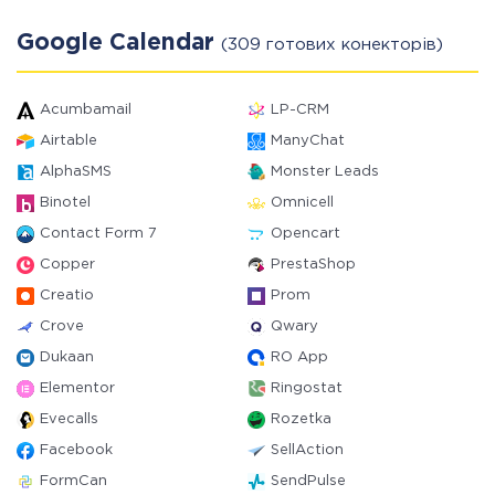
Google Calendar
(309 готових конекторів)
Acumbamail
LP-CRM
Airtable
ManyChat
AlphaSMS
Monster Leads
Binotel
Omnicell
Contact Form 7
Opencart
Copper
PrestaShop
Creatio
Prom
Crove
Qwary
Dukaan
RO App
Elementor
Ringostat
Evecalls
Rozetka
Facebook
SellAction
FormCan
SendPulse