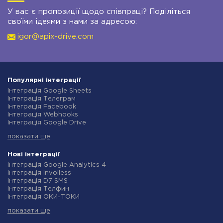
У вас є пропозиції щодо співпраці? Поділіться
своїми ідеями з нами за адресою:
igor@apix-drive.com
Популярні інтеграції
Інтеграція Google Sheets
Інтеграція Телеграм
Інтеграція Facebook
Інтеграція Webhooks
Інтеграція Google Drive
Інтеграція Opencart
показати ще
Інтеграція Gmail
Інтеграція Нова Пошта
Інтеграція Rozetka
Нові інтеграції
Інтеграція OpenAI (ChatGPT)
Інтеграція Google Analytics 4
Інтеграція Binotel
Інтеграція Invoiless
Інтеграція Prom
Інтеграція D7 SMS
Інтеграція Приват24
Інтеграція Телфин
Інтеграція OLX
Інтеграція ОКИ-ТОКИ
Інтеграція TurboSMS
Інтеграція Finmap
Інтеграція SendPulse
показати ще
Інтеграція Microsoft Dynamics 365
Інтеграція Horoshop
Інтеграція BulkGate