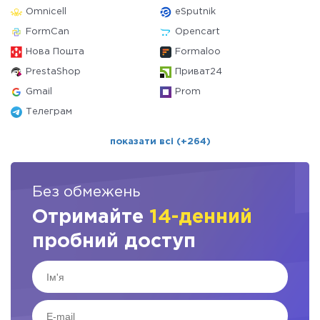
Omnicell
eSputnik
FormCan
Opencart
Нова Пошта
Formaloo
PrestaShop
Приват24
Gmail
Prom
Телеграм
показати всі (+264)
Без обмежень
Отримайте
14-денний
пробний доступ