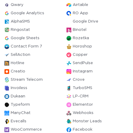
Qwary
Airtable
Google Analytics
RO App
AlphaSMS
Google Drive
Ringostat
Binotel
Google Sheets
Rozetka
Contact Form 7
Horoshop
SellAction
Copper
Hotline
SendPulse
Creatio
Instagram
Stream Telecom
Crove
Invoiless
TurboSMS
Dukaan
LP-CRM
Typeform
Elementor
ManyChat
Webhooks
Evecalls
Monster Leads
WooCommerce
Facebook