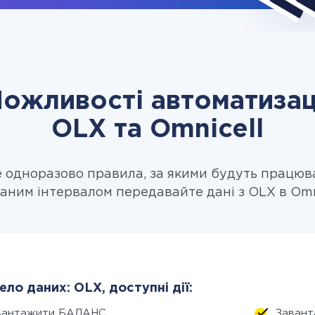
ожливості автоматизац
OLX та Omnicell
одноразово правила, за якими будуть працюв
даним інтервалом передавайте дані з OLX в Omni
ло даних: OLX, доступні дії:
вантажити БАЛАНС
Завант