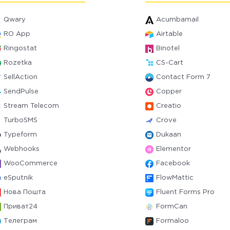
Qwary
Acumbamail
RO App
Airtable
Ringostat
Binotel
Rozetka
CS-Cart
SellAction
Contact Form 7
SendPulse
Copper
Stream Telecom
Creatio
TurboSMS
Crove
Typeform
Dukaan
Webhooks
Elementor
WooCommerce
Facebook
eSputnik
FlowMattic
Нова Пошта
Fluent Forms Pro
Приват24
FormCan
Телеграм
Formaloo