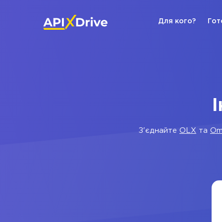
Для кого?
Гот
І
З'єднайте
OLX
та
Omn