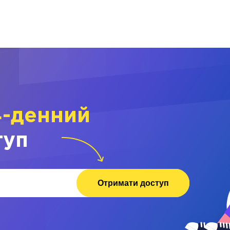
4-денний
туп
Отримати доступ