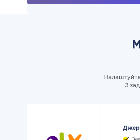
М
Налаштуйте 
З за
Джере
За