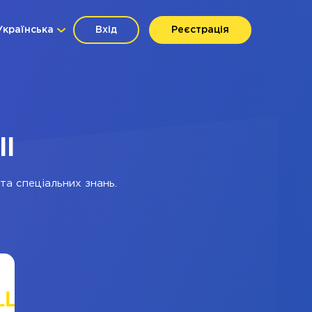
Українська
Вхід
Реєстрація
ll
та спеціальних знань.