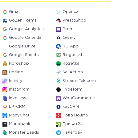
Gmail
Opencart
GoZen Forms
PrestaShop
Google Analytics
Prom
Google Calendar
Qwary
Google Drive
RO App
Google Sheets
Ringostat
Horoshop
Rozetka
Hotline
SellAction
Infinity
Stream Telecom
Instagram
Typeform
Invoiless
WooCommerce
LP-CRM
keyCRM
ManyChat
Нова Пошта
Monobank
Приват24
Monster Leads
Телеграм