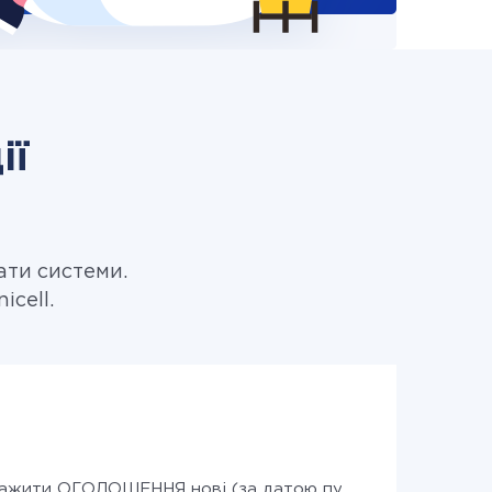
ії
ати системи.
cell.
ажити ОГОЛОШЕННЯ нові (за датою публікації)