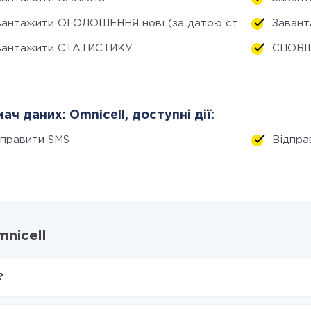
вантажити ОГОЛОШЕННЯ нові (за датою створення)
Завант
вантажити СТАТИСТИКУ
СПОВІ
ач даних: Omnicell, доступні дії:
дправити SMS
Відпра
mnicell
?
X-Drive