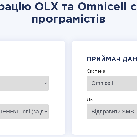
рацію OLX та Omnicell 
програмістів
ПРИЙМАЧ ДА
Система
Дія