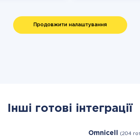
Продовжити налаштування
Інші готові інтеграції
Omnicell
(204 го