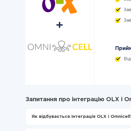
За
За
Прийм
Ві
Запитання про інтеграцію OLX і O
Як відбувається інтеграція OLX і Omnicell
Для початку потрібно
зареєструватися в Api