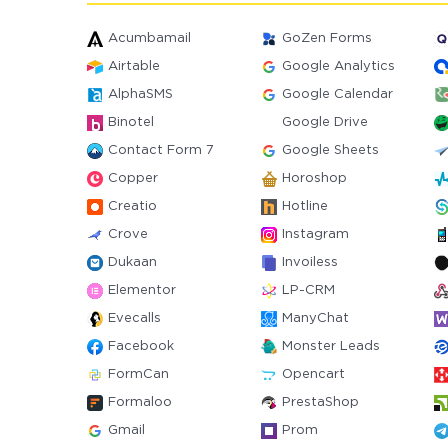
Acumbamail
GoZen Forms
Airtable
Google Analytics
AlphaSMS
Google Calendar
Binotel
Google Drive
Contact Form 7
Google Sheets
Copper
Horoshop
Creatio
Hotline
Crove
Instagram
Dukaan
Invoiless
Elementor
LP-CRM
Evecalls
ManyChat
Facebook
Monster Leads
FormCan
Opencart
Formaloo
PrestaShop
Gmail
Prom