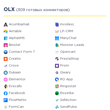
OLX
(309 готовых коннекторов)
Acumbamail
Invoiless
Airtable
LP-CRM
AlphaSMS
ManyChat
Binotel
Monster Leads
Contact Form 7
Opencart
Creatio
PrestaShop
Crove
Prom
Dukaan
Qwary
Elementor
RO App
Evecalls
Ringostat
Facebook
Rozetka
FlowMattic
SellAction
FormCan
SendPulse