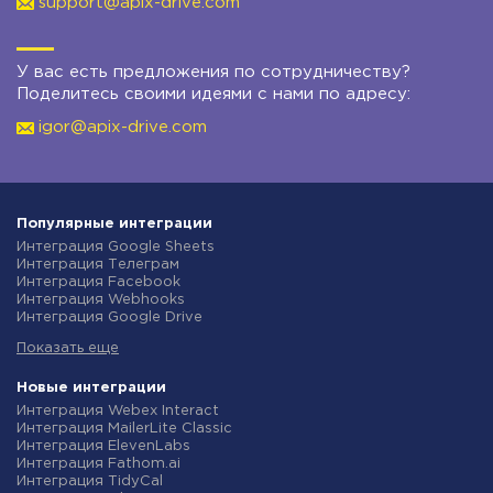
support@apix-drive.com
У вас есть предложения по сотрудничеству?
Поделитесь своими идеями с нами по адресу:
igor@apix-drive.com
Популярные интеграции
Интеграция Google Sheets
Интеграция Телеграм
Интеграция Facebook
Интеграция Webhooks
Интеграция Google Drive
Интеграция Opencart
Показать еще
Интеграция Gmail
Интеграция Rozetka
Интеграция Новая Почта
Новые интеграции
Интеграция Binotel
Интеграция Webex Interact
Интеграция OpenAI (ChatGPT)
Интеграция MailerLite Classic
Интеграция Prom
Интеграция ElevenLabs
Интеграция Приват24
Интеграция Fathom.ai
Интеграция OLX
Интеграция TidyCal