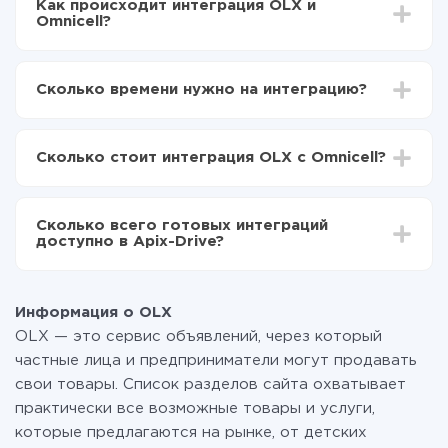
Как происходит интеграция OLX и
Omnicell?
Для начала нужно
зарегистрироваться в ApiX-
Drive
Сколько времени нужно на интеграцию?
Выбираете какие данные передавать из OLX в
Omnicell
В зависимости от системы, с которой вы будете
Включаете автообновление
делать интеграцию, время настройки может
Теперь данные будут автоматически
Сколько стоит интеграция OLX с Omnicell?
отличаться и составлять от 5-ти до 30-минут. В
передаваться из OLX в Omnicell
среднем настройка занимает 10-15 минут.
За саму интеграцию ничего платить не нужно и на
всех тарифах доступен полностью весь
Сколько всего готовых интеграций
функционал. Вы оплачиваете только количество
доступно в Apix-Drive?
данных, которые по факту передаются из одной
вашей системы в другую через наш сервис. Если у
На данный момент у нас готово 400+ интеграций
вас количество данных в месяц небольшое, можете
помимо OLX и Omnicell
смело пользоваться бесплатным тарифом или
Информация о OLX
перейти на платный, при необходимости. Подробнее
OLX — это сервис объявлений, через который
о
тарифах
.
частные лица и предприниматели могут продавать
свои товары. Список разделов сайта охватывает
практически все возможные товары и услуги,
которые предлагаются на рынке, от детских