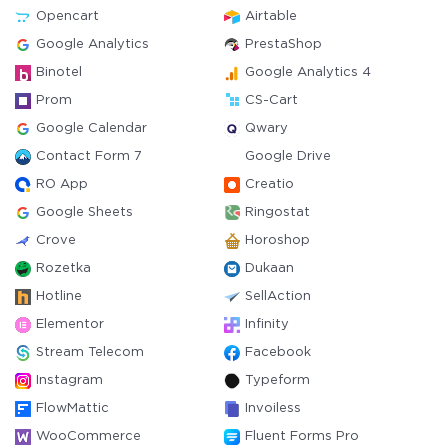
Opencart
Airtable
Google Analytics
PrestaShop
Binotel
Google Analytics 4
Prom
CS-Cart
Google Calendar
Qwary
Contact Form 7
Google Drive
RO App
Creatio
Google Sheets
Ringostat
Crove
Horoshop
Rozetka
Dukaan
Hotline
SellAction
Elementor
Infinity
Stream Telecom
Facebook
Instagram
Typeform
FlowMattic
Invoiless
WooCommerce
Fluent Forms Pro