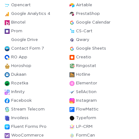
Opencart
Airtable
Google Analytics 4
PrestaShop
Binotel
Google Calendar
Prom
CS-Cart
Google Drive
Qwary
Contact Form 7
Google Sheets
RO App
Creatio
Horoshop
Ringostat
Dukaan
Hotline
Rozetka
Elementor
Infinity
SellAction
Facebook
Instagram
Stream Telecom
FlowMattic
Invoiless
Typeform
Fluent Forms Pro
LP-CRM
WooCommerce
FormCan