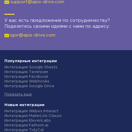
support@apix-drive.com
У вас есть предложения по сотрудничеству?
Поделитесь своими идеями с нами по адресу:
igor@apix-drive.com
Популярные интеграции
Интеграция Google Sheets
Интеграция Телеграм
Интеграция Facebook
Интеграция Webhooks
Интеграция Google Drive
Интеграция Opencart
Показать еще
Интеграция Gmail
Интеграция Rozetka
Интеграция Новая Почта
Новые интеграции
Интеграция Binotel
Интеграция Webex Interact
Интеграция OpenAI (ChatGPT)
Интеграция MailerLite Classic
Интеграция Prom
Интеграция ElevenLabs
Интеграция Приват24
Интеграция Fathom.ai
Интеграция OLX
Интеграция TidyCal