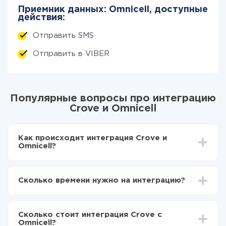
Приемник данных: Omnicell, доступные
действия:
Отправить SMS
Отправить в VIBER
Популярные вопросы про интеграцию
Crove и Omnicell
Как происходит интеграция Crove и
Omnicell?
Для начала нужно
зарегистрироваться в ApiX-
Drive
Сколько времени нужно на интеграцию?
Выбираете какие данные передавать из Crove в
Omnicell
В зависимости от системы, с которой вы будете
Включаете автообновление
делать интеграцию, время настройки может
Теперь данные будут автоматически
Сколько стоит интеграция Crove с
отличаться и составлять от 5-ти до 30-минут. В
передаваться из Crove в Omnicell
Omnicell?