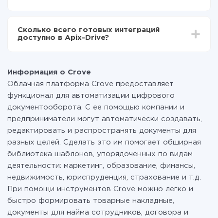
среднем настройка занимает 10-15 минут.
За саму интеграцию ничего платить не нужно и на
всех тарифах доступен полностью весь
Сколько всего готовых интеграций
функционал. Вы оплачиваете только количество
доступно в Apix-Drive?
данных, которые по факту передаются из одной
вашей системы в другую через наш сервис. Если у
На данный момент у нас готово 400+ интеграций
вас количество данных в месяц небольшое, можете
помимо Crove и Omnicell
смело пользоваться бесплатным тарифом или
Информация о Crove
перейти на платный, при необходимости. Подробнее
Облачная платформа Crove предоставляет
о
тарифах
.
функционал для автоматизации цифрового
документооборота. С ее помощью компании и
предприниматели могут автоматически создавать,
редактировать и распространять документы для
разных целей. Сделать это им помогает обширная
библиотека шаблонов, упорядоченных по видам
деятельности: маркетинг, образование, финансы,
недвижимость, юриспруденция, страхование и т.д.
При помощи инструментов Crove можно легко и
быстро формировать товарные накладные,
документы для найма сотрудников, договора и