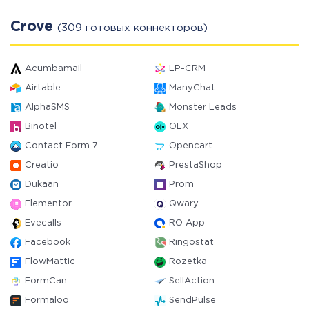
Crove
(309 готовых коннекторов)
Acumbamail
LP-CRM
Airtable
ManyChat
AlphaSMS
Monster Leads
Binotel
OLX
Contact Form 7
Opencart
Creatio
PrestaShop
Dukaan
Prom
Elementor
Qwary
Evecalls
RO App
Facebook
Ringostat
FlowMattic
Rozetka
FormCan
SellAction
Formaloo
SendPulse