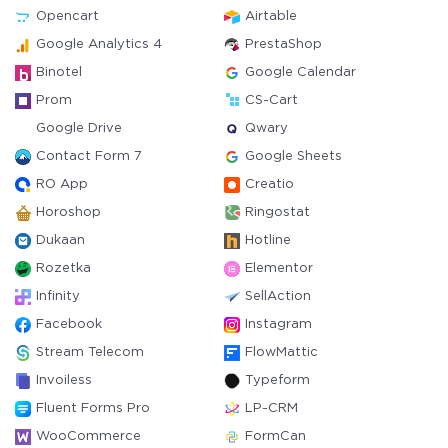
Opencart
Airtable
Google Analytics 4
PrestaShop
Binotel
Google Calendar
Prom
CS-Cart
Google Drive
Qwary
Contact Form 7
Google Sheets
RO App
Creatio
Horoshop
Ringostat
Dukaan
Hotline
Rozetka
Elementor
Infinity
SellAction
Facebook
Instagram
Stream Telecom
FlowMattic
Invoiless
Typeform
Fluent Forms Pro
LP-CRM
WooCommerce
FormCan