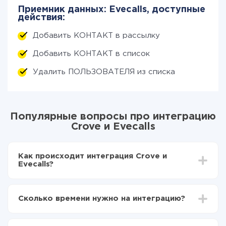
Приемник данных: Evecalls, доступные
действия:
Добавить КОНТАКТ в рассылку
Добавить КОНТАКТ в список
Удалить ПОЛЬЗОВАТЕЛЯ из списка
Популярные вопросы про интеграцию
Crove и Evecalls
Как происходит интеграция Crove и
Evecalls?
Для начала нужно
зарегистрироваться в ApiX-
Drive
Сколько времени нужно на интеграцию?
Выбираете какие данные передавать из Crove в
Evecalls
В зависимости от системы, с которой вы будете
Включаете автообновление