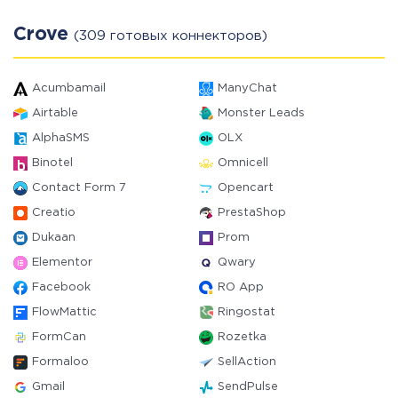
Crove
(309 готовых коннекторов)
Acumbamail
ManyChat
Airtable
Monster Leads
AlphaSMS
OLX
Binotel
Omnicell
Contact Form 7
Opencart
Creatio
PrestaShop
Dukaan
Prom
Elementor
Qwary
Facebook
RO App
FlowMattic
Ringostat
FormCan
Rozetka
Formaloo
SellAction
Gmail
SendPulse