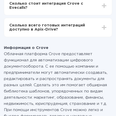
делать интеграцию, время настройки может
Теперь данные будут автоматически
Сколько стоит интеграция Crove с
отличаться и составлять от 5-ти до 30-минут. В
передаваться из Crove в Evecalls
Evecalls?
среднем настройка занимает 10-15 минут.
За саму интеграцию ничего платить не нужно и на
всех тарифах доступен полностью весь
Сколько всего готовых интеграций
функционал. Вы оплачиваете только количество
доступно в Apix-Drive?
данных, которые по факту передаются из одной
вашей системы в другую через наш сервис. Если у
На данный момент у нас готово 400+ интеграций
вас количество данных в месяц небольшое, можете
помимо Crove и Evecalls
смело пользоваться бесплатным тарифом или
Информация о Crove
перейти на платный, при необходимости. Подробнее
Облачная платформа Crove предоставляет
о
тарифах
.
функционал для автоматизации цифрового
документооборота. С ее помощью компании и
предприниматели могут автоматически создавать,
редактировать и распространять документы для
разных целей. Сделать это им помогает обширная
библиотека шаблонов, упорядоченных по видам
деятельности: маркетинг, образование, финансы,
недвижимость, юриспруденция, страхование и т.д.
При помощи инструментов Crove можно легко и