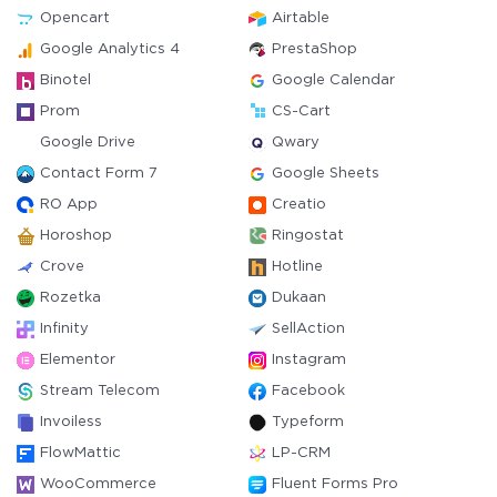
Opencart
Airtable
Google Analytics 4
PrestaShop
Binotel
Google Calendar
Prom
CS-Cart
Google Drive
Qwary
Contact Form 7
Google Sheets
RO App
Creatio
Horoshop
Ringostat
Crove
Hotline
Rozetka
Dukaan
Infinity
SellAction
Elementor
Instagram
Stream Telecom
Facebook
Invoiless
Typeform
FlowMattic
LP-CRM
WooCommerce
Fluent Forms Pro