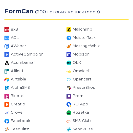
FormCan
(200 готовых коннекторов)
8x8
Mailchimp
AOL
MeisterTask
AWeber
MessageWhiz
ActiveCampaign
Mobizon
Acumbamail
OLX
Afilnet
Omnicell
Airtable
Opencart
AlphaSMS
PrestaShop
Binotel
Prom
Creatio
RO App
Crove
Rozetka
Facebook
SMS Club
FeedBlitz
SendPulse