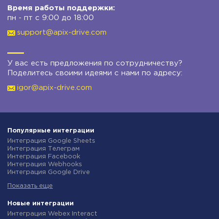
Время работы поддержки:
пн - пт с 9:00 до 18:00
support@apix-drive.com
У вас есть предложения по сотрудничеству?
Поделитесь своими идеями с нами по адресу:
igor@apix-drive.com
Популярные интеграции
Интеграция Google Sheets
Интеграция Телеграм
Интеграция Facebook
Интеграция Webhooks
Интеграция Google Drive
Интеграция Opencart
Показать еще
Интеграция Gmail
Интеграция Rozetka
Интеграция Новая Почта
Новые интеграции
Интеграция Binotel
Интеграция Webex Interact