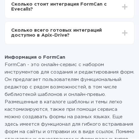
делать интеграцию, время настройки может
Теперь данные будут автоматически
Сколько стоит интеграция FormCan с
отличаться и составлять от 5-ти до 30-минут. В
передаваться из FormCan в Evecalls
Evecalls?
среднем настройка занимает 10-15 минут.
За саму интеграцию ничего платить не нужно и на
всех тарифах доступен полностью весь
Сколько всего готовых интеграций
функционал. Вы оплачиваете только количество
доступно в Apix-Drive?
данных, которые по факту передаются из одной
вашей системы в другую через наш сервис. Если у
На данный момент у нас готово 400+ интеграций
вас количество данных в месяц небольшое, можете
помимо FormCan и Evecalls
смело пользоваться бесплатным тарифом или
Информация о FormCan
перейти на платный, при необходимости. Подробнее
FormCan - это онлайн-сервис с набором
о
тарифах
.
инструментов для создания и редактирования форм.
Он предлагает пользователям функциональный
редактор с рядом возможностей, в том числе
библиотекой шаблонов и онлайн-превью.
Размещенные в каталоге шаблоны и темы легко
кастомизируются, также при помощи сервиса
можно создавать формы на разных языках. Еще
здесь имеется функционал для гибкого встраивания
форм на сайты и отправки их в виде ссылок. Помимо