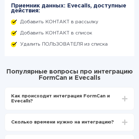
Приемник данных: Evecalls, доступные
действия:
Добавить КОНТАКТ в рассылку
Добавить КОНТАКТ в список
Удалить ПОЛЬЗОВАТЕЛЯ из списка
Популярные вопросы про интеграцию
FormCan и Evecalls
Как происходит интеграция FormCan и
Evecalls?
Для начала нужно
зарегистрироваться в ApiX-
Drive
Сколько времени нужно на интеграцию?
Выбираете какие данные передавать из FormCan
в Evecalls
В зависимости от системы, с которой вы будете
Включаете автообновление