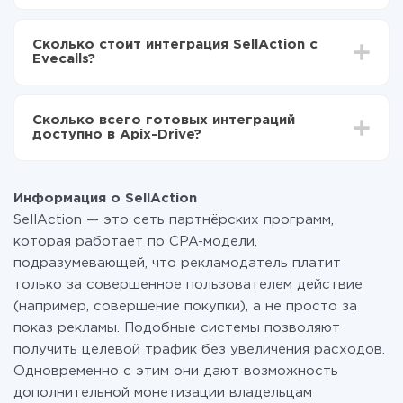
SellAction в Evecalls
В зависимости от системы, с которой вы будете
Включаете автообновление
делать интеграцию, время настройки может
Теперь данные будут автоматически
Сколько стоит интеграция SellAction с
отличаться и составлять от 5-ти до 30-минут. В
передаваться из SellAction в Evecalls
Evecalls?
среднем настройка занимает 10-15 минут.
За саму интеграцию ничего платить не нужно и на
всех тарифах доступен полностью весь
Сколько всего готовых интеграций
функционал. Вы оплачиваете только количество
доступно в Apix-Drive?
данных, которые по факту передаются из одной
вашей системы в другую через наш сервис. Если у
На данный момент у нас готово 400+ интеграций
вас количество данных в месяц небольшое, можете
помимо SellAction и Evecalls
смело пользоваться бесплатным тарифом или
Информация о SellAction
перейти на платный, при необходимости. Подробнее
SellAction — это сеть партнёрских программ,
о
тарифах
.
которая работает по CPA-модели,
подразумевающей, что рекламодатель платит
только за совершенное пользователем действие
(например, совершение покупки), а не просто за
показ рекламы. Подобные системы позволяют
получить целевой трафик без увеличения расходов.
Одновременно с этим они дают возможность
дополнительной монетизации владельцам