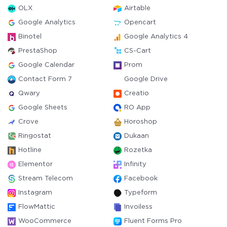
OLX
Airtable
Google Analytics
Opencart
Binotel
Google Analytics 4
PrestaShop
CS-Cart
Google Calendar
Prom
Contact Form 7
Google Drive
Qwary
Creatio
Google Sheets
RO App
Crove
Horoshop
Ringostat
Dukaan
Hotline
Rozetka
Elementor
Infinity
Stream Telecom
Facebook
Instagram
Typeform
FlowMattic
Invoiless
WooCommerce
Fluent Forms Pro