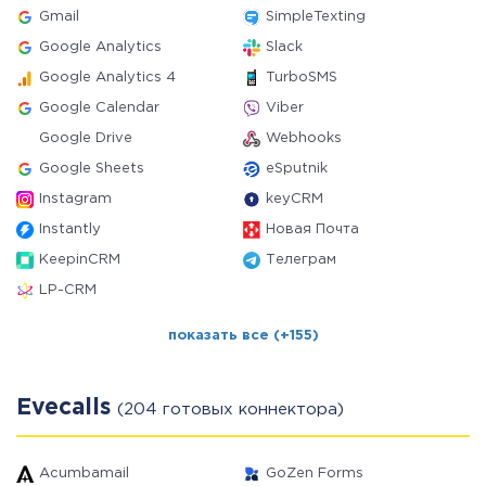
Gmail
SimpleTexting
Google Analytics
Slack
Google Analytics 4
TurboSMS
Google Calendar
Viber
Google Drive
Webhooks
Google Sheets
eSputnik
Instagram
keyCRM
Instantly
Новая Почта
KeepinCRM
Телеграм
LP-CRM
показать все (+155)
Evecalls
(204 готовых коннектора)
Acumbamail
GoZen Forms