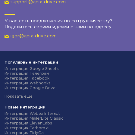
support@apix-drive.com
У вас есть предложения по сотрудничеству?
Поделитесь своими идеями с нами по адресу:
igor@apix-drive.com
Популярные интеграции
Интеграция Google Sheets
Интеграция Телеграм
Интеграция Facebook
Интеграция Webhooks
Интеграция Google Drive
Интеграция Opencart
Показать еще
Интеграция Gmail
Интеграция Rozetka
Интеграция Новая Почта
Новые интеграции
Интеграция Binotel
Интеграция Webex Interact
Интеграция OpenAI (ChatGPT)
Интеграция MailerLite Classic
Интеграция Prom
Интеграция ElevenLabs
Интеграция Приват24
Интеграция Fathom.ai
Интеграция OLX
Интеграция TidyCal