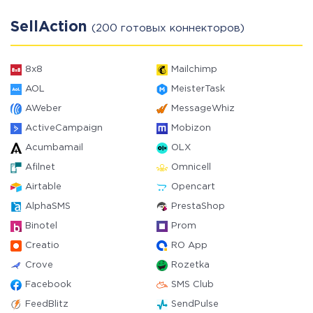
SellAction
(200 готовых коннекторов)
8x8
Mailchimp
AOL
MeisterTask
AWeber
MessageWhiz
ActiveCampaign
Mobizon
Acumbamail
OLX
Afilnet
Omnicell
Airtable
Opencart
AlphaSMS
PrestaShop
Binotel
Prom
Creatio
RO App
Crove
Rozetka
Facebook
SMS Club
FeedBlitz
SendPulse