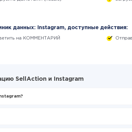
ник данных: Instagram, доступные действия:
ветить на КОММЕНТАРИЙ
Отпра
ию SellAction и Instagram
Instagram?
X-Drive
ction в Instagram
ться из SellAction в Instagram
е делать интеграцию, время настройки может отличаться и сос