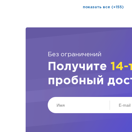
показать все (+155)
Без ограничений
Получите
14-
пробный дос