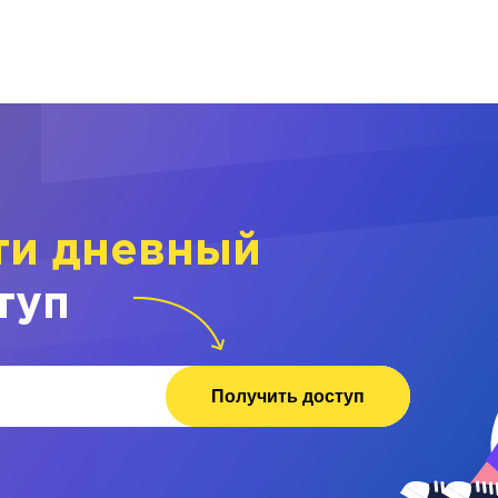
ти дневный
туп
Получить доступ