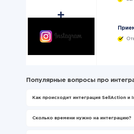
Прием
От
Популярные вопросы про интеграц
Как происходит интеграция SellAction и 
Для начала нужно
зарегистрироваться в Api
Выбираете какие данные передавать из SellA
Сколько времени нужно на интеграцию?
Включаете автообновление
Теперь данные будут автоматически передава
В зависимости от системы, с которой вы будет