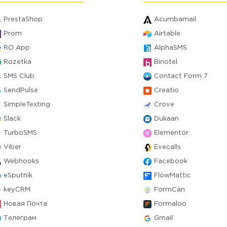
PrestaShop
Acumbamail
Prom
Airtable
RO App
AlphaSMS
Rozetka
Binotel
SMS Club
Contact Form 7
SendPulse
Creatio
SimpleTexting
Crove
Slack
Dukaan
TurboSMS
Elementor
Viber
Evecalls
Webhooks
Facebook
eSputnik
FlowMattic
keyCRM
FormCan
Новая Почта
Formaloo
Телеграм
Gmail