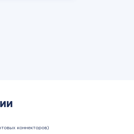
ии
отовых коннекторов)