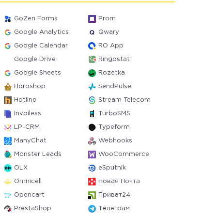
GoZen Forms
Prom
Google Analytics
Qwary
Google Calendar
RO App
Google Drive
Ringostat
Google Sheets
Rozetka
Horoshop
SendPulse
Hotline
Stream Telecom
Invoiless
TurboSMS
LP-CRM
Typeform
ManyChat
Webhooks
Monster Leads
WooCommerce
OLX
eSputnik
Omnicell
Новая Почта
Opencart
Приват24
PrestaShop
Телеграм