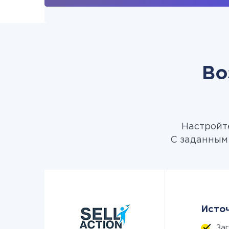
Во
Настройте
С заданным 
Источ
За