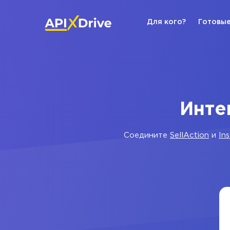
Для кого?
Готовые
Интег
Соедините
SellAction
и
In