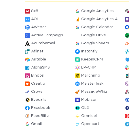
8x8
Google Analytics
AOL
Google Analytics 4
AWeber
Google Calendar
ActiveCampaign
Google Drive
Acumbamail
Google Sheets
Afilnet
Instantly
Airtable
KeepinCRM
AlphaSMS
LP-CRM
Binotel
Mailchimp
Creatio
MeisterTask
Crove
MessageWhiz
Evecalls
Mobizon
Facebook
OLX
FeedBlitz
Omnicell
Gmail
Opencart