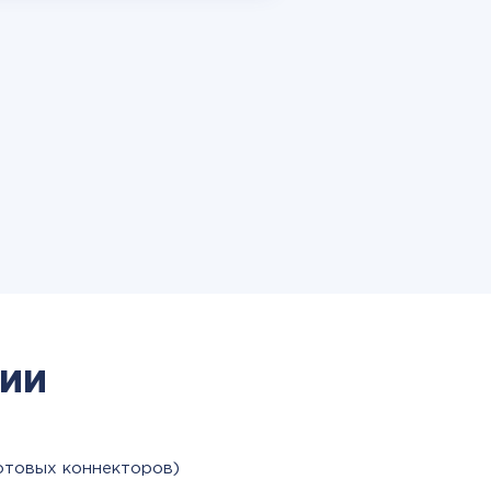
ии
отовых коннекторов)