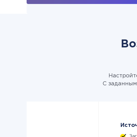
Во
Настройте
С заданным
Источ
За