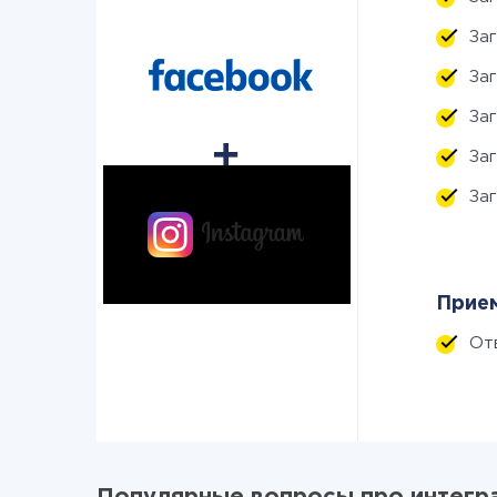
За
За
За
За
За
Прием
От