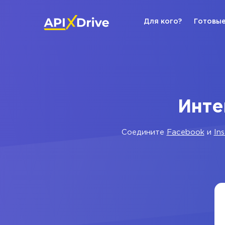
Для кого?
Готовые
Инте
Соедините
Facebook
и
In