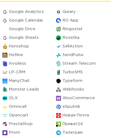
Google Analytics
Qwary
Google Calendar
RO App
Google Drive
Ringostat
Google Sheets
Rozetka
Horoshop
SellAction
Hotline
SendPulse
Invoiless
Stream Telecom
LP-CRM
TurboSMS
ManyChat
Typeform
Monster Leads
Webhooks
OLX
WooCommerce
Omnicell
eSputnik
Opencart
Новая Почта
PrestaShop
Приват24
Prom
Телеграм