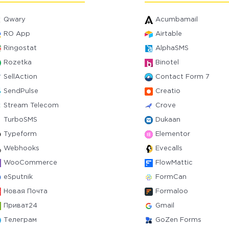
Qwary
Acumbamail
RO App
Airtable
Ringostat
AlphaSMS
Rozetka
Binotel
SellAction
Contact Form 7
SendPulse
Creatio
Stream Telecom
Crove
TurboSMS
Dukaan
Typeform
Elementor
Webhooks
Evecalls
WooCommerce
FlowMattic
eSputnik
FormCan
Новая Почта
Formaloo
Приват24
Gmail
Телеграм
GoZen Forms