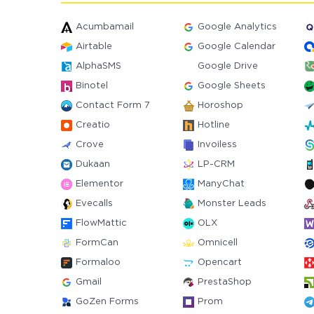
Acumbamail
Google Analytics
Airtable
Google Calendar
AlphaSMS
Google Drive
Binotel
Google Sheets
Contact Form 7
Horoshop
Creatio
Hotline
Crove
Invoiless
Dukaan
LP-CRM
Elementor
ManyChat
Evecalls
Monster Leads
FlowMattic
OLX
FormCan
Omnicell
Formaloo
Opencart
Gmail
PrestaShop
GoZen Forms
Prom