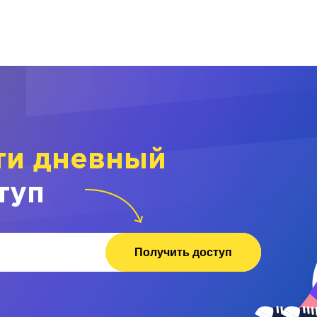
ти дневный
туп
Получить доступ