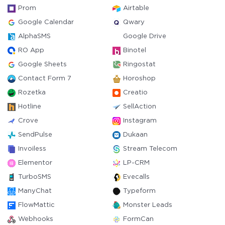
Prom
Airtable
Google Calendar
Qwary
AlphaSMS
Google Drive
RO App
Binotel
Google Sheets
Ringostat
Contact Form 7
Horoshop
Rozetka
Creatio
Hotline
SellAction
Crove
Instagram
SendPulse
Dukaan
Invoiless
Stream Telecom
Elementor
LP-CRM
TurboSMS
Evecalls
ManyChat
Typeform
FlowMattic
Monster Leads
Webhooks
FormCan