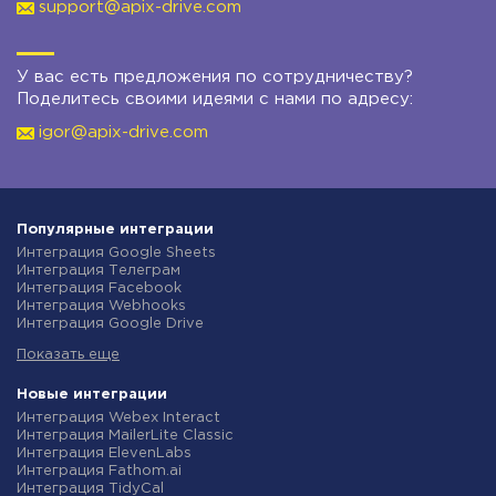
support@apix-drive.com
У вас есть предложения по сотрудничеству?
Поделитесь своими идеями с нами по адресу:
igor@apix-drive.com
Популярные интеграции
Интеграция Google Sheets
Интеграция Телеграм
Интеграция Facebook
Интеграция Webhooks
Интеграция Google Drive
Интеграция Opencart
Показать еще
Интеграция Gmail
Интеграция Rozetka
Интеграция Новая Почта
Новые интеграции
Интеграция Binotel
Интеграция Webex Interact
Интеграция OpenAI (ChatGPT)
Интеграция MailerLite Classic
Интеграция Prom
Интеграция ElevenLabs
Интеграция Приват24
Интеграция Fathom.ai
Интеграция OLX
Интеграция TidyCal