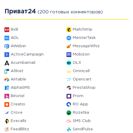
Приват24
(200 готовых коннекторов)
8x8
Mailchimp
AOL
MeisterTask
AWeber
MessageWhiz
ActiveCampaign
Mobizon
Acumbamail
OLX
Afilnet
Omnicell
Airtable
Opencart
AlphaSMS
PrestaShop
Binotel
Prom
Creatio
RO App
Crove
Rozetka
Evecalls
SMS Club
FeedBlitz
SendPulse