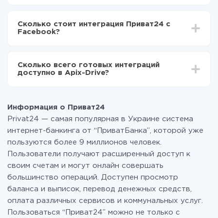
Приват24 в Facebook
В зависимости от системы, с которой вы будете
Включаете автообновление
делать интеграцию, время настройки может
Теперь данные будут автоматически
Сколько стоит интеграция Приват24 с
отличаться и составлять от 5-ти до 30-минут. В
передаваться из Приват24 в Facebook
Facebook?
среднем настройка занимает 10-15 минут.
За саму интеграцию ничего платить не нужно и на
всех тарифах доступен полностью весь
Сколько всего готовых интеграций
функционал. Вы оплачиваете только количество
доступно в Apix-Drive?
данных, которые по факту передаются из одной
вашей системы в другую через наш сервис. Если у
На данный момент у нас готово 400+ интеграций
вас количество данных в месяц небольшое, можете
помимо Приват24 и Facebook
смело пользоваться бесплатным тарифом или
Информация о Приват24
перейти на платный, при необходимости. Подробнее
Privat24 — самая популярная в Украине система
о
тарифах
.
интернет-банкинга от “ПриватБанка”, которой уже
пользуются более 9 миллионов человек.
Пользователи получают расширенный доступ к
своим счетам и могут онлайн совершать
большинство операций. Доступен просмотр
баланса и выписок, перевод денежных средств,
оплата различных сервисов и коммунальных услуг.
Пользоваться “Приват24” можно не только с