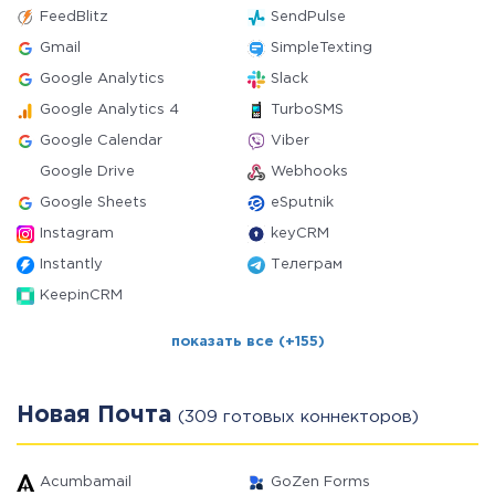
FeedBlitz
SendPulse
Gmail
SimpleTexting
Google Analytics
Slack
Google Analytics 4
TurboSMS
Google Calendar
Viber
Google Drive
Webhooks
Google Sheets
eSputnik
Instagram
keyCRM
Instantly
Телеграм
KeepinCRM
показать все (+155)
Новая Почта
(309 готовых коннекторов)
Acumbamail
GoZen Forms