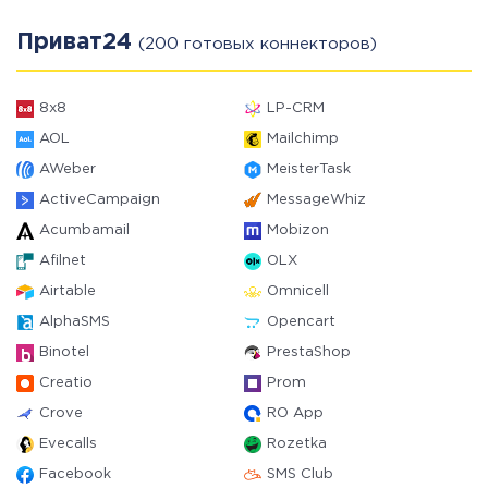
Приват24
(200 готовых коннекторов)
8x8
LP-CRM
AOL
Mailchimp
AWeber
MeisterTask
ActiveCampaign
MessageWhiz
Acumbamail
Mobizon
Afilnet
OLX
Airtable
Omnicell
AlphaSMS
Opencart
Binotel
PrestaShop
Creatio
Prom
Crove
RO App
Evecalls
Rozetka
Facebook
SMS Club