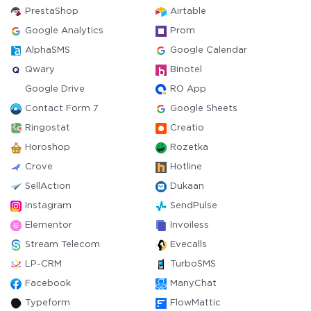
PrestaShop
Airtable
Google Analytics
Prom
AlphaSMS
Google Calendar
Qwary
Binotel
Google Drive
RO App
Contact Form 7
Google Sheets
Ringostat
Creatio
Horoshop
Rozetka
Crove
Hotline
SellAction
Dukaan
Instagram
SendPulse
Elementor
Invoiless
Stream Telecom
Evecalls
LP-CRM
TurboSMS
Facebook
ManyChat
Typeform
FlowMattic