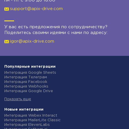
пн - пт с 9:00 до 18:00
support@apix-drive.com
У вас есть предложения по сотрудничеству?
Поделитесь своими идеями с нами по адресу:
igor@apix-drive.com
Популярные интеграции
Интеграция Google Sheets
Интеграция Телеграм
Интеграция Facebook
Интеграция Webhooks
Интеграция Google Drive
Интеграция Opencart
Показать еще
Интеграция Gmail
Интеграция Rozetka
Интеграция Новая Почта
Новые интеграции
Интеграция Binotel
Интеграция Webex Interact
Интеграция OpenAI (ChatGPT)
Интеграция MailerLite Classic
Интеграция Prom
Интеграция ElevenLabs
Интеграция Приват24