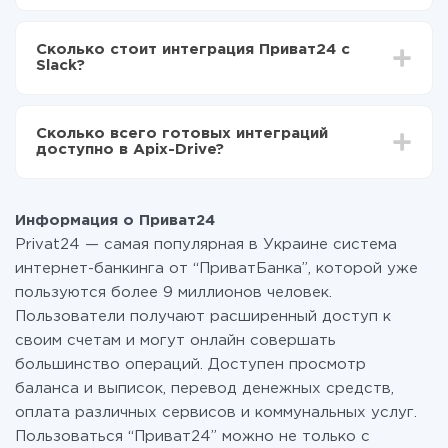
Приват24 в Slack
В зависимости от системы, с которой вы будете
Включаете автообновление
делать интеграцию, время настройки может
Теперь данные будут автоматически
Сколько стоит интеграция Приват24 с
отличаться и составлять от 5-ти до 30-минут. В
передаваться из Приват24 в Slack
Slack?
среднем настройка занимает 10-15 минут.
За саму интеграцию ничего платить не нужно и на
всех тарифах доступен полностью весь
Сколько всего готовых интеграций
функционал. Вы оплачиваете только количество
доступно в Apix-Drive?
данных, которые по факту передаются из одной
вашей системы в другую через наш сервис. Если у
На данный момент у нас готово 400+ интеграций
вас количество данных в месяц небольшое, можете
помимо Приват24 и Slack
смело пользоваться бесплатным тарифом или
Информация о Приват24
перейти на платный, при необходимости. Подробнее
Privat24 — самая популярная в Украине система
о
тарифах
.
интернет-банкинга от “ПриватБанка”, которой уже
пользуются более 9 миллионов человек.
Пользователи получают расширенный доступ к
своим счетам и могут онлайн совершать
большинство операций. Доступен просмотр
баланса и выписок, перевод денежных средств,
оплата различных сервисов и коммунальных услуг.
Пользоваться “Приват24” можно не только с