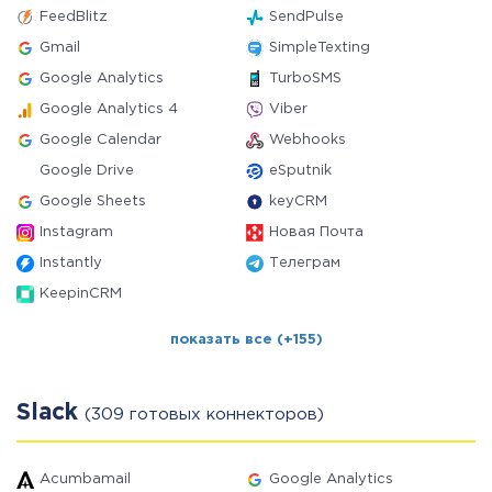
FeedBlitz
SendPulse
Gmail
SimpleTexting
Google Analytics
TurboSMS
Google Analytics 4
Viber
Google Calendar
Webhooks
Google Drive
eSputnik
Google Sheets
keyCRM
Instagram
Новая Почта
Instantly
Телеграм
KeepinCRM
показать все (+155)
Slack
(309 готовых коннекторов)
Acumbamail
Google Analytics