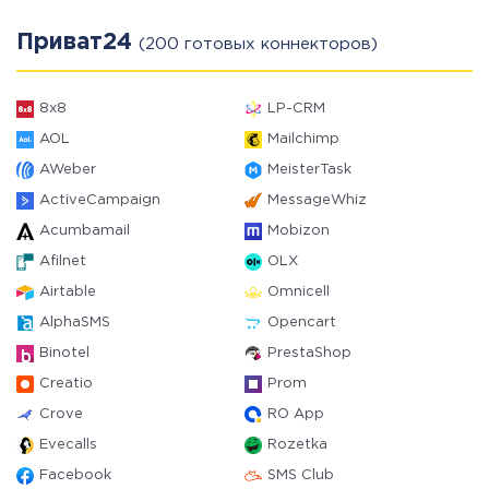
Приват24
(200 готовых коннекторов)
8x8
LP-CRM
AOL
Mailchimp
AWeber
MeisterTask
ActiveCampaign
MessageWhiz
Acumbamail
Mobizon
Afilnet
OLX
Airtable
Omnicell
AlphaSMS
Opencart
Binotel
PrestaShop
Creatio
Prom
Crove
RO App
Evecalls
Rozetka
Facebook
SMS Club