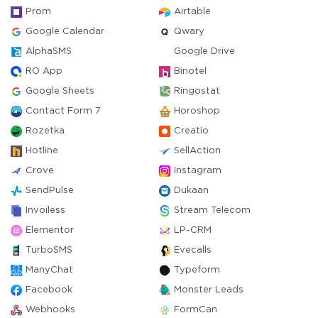
Prom
Airtable
Google Calendar
Qwary
AlphaSMS
Google Drive
RO App
Binotel
Google Sheets
Ringostat
Contact Form 7
Horoshop
Rozetka
Creatio
Hotline
SellAction
Crove
Instagram
SendPulse
Dukaan
Invoiless
Stream Telecom
Elementor
LP-CRM
TurboSMS
Evecalls
ManyChat
Typeform
Facebook
Monster Leads
Webhooks
FormCan