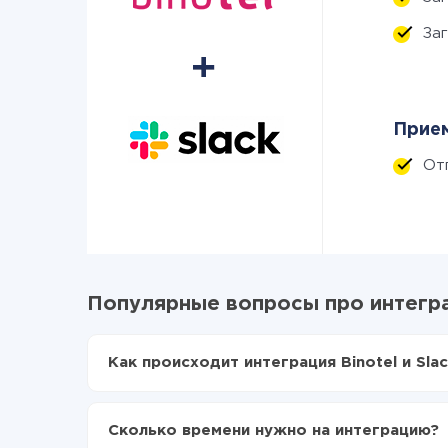
За
Прием
От
Популярные вопросы про интеграц
Как происходит интеграция Binotel и Slac
Для начала нужно
зарегистрироваться в Api
Выбираете какие данные передавать из Binot
Сколько времени нужно на интеграцию?
Включаете автообновление