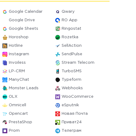
Google Calendar
Qwary
Google Drive
RO App
Google Sheets
Ringostat
Horoshop
Rozetka
Hotline
SellAction
Instagram
SendPulse
Invoiless
Stream Telecom
LP-CRM
TurboSMS
ManyChat
Typeform
Monster Leads
Webhooks
OLX
WooCommerce
Omnicell
eSputnik
Opencart
Новая Почта
PrestaShop
Приват24
Prom
Телеграм