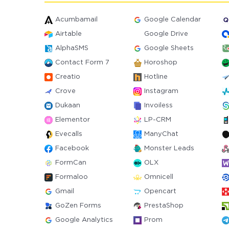
Acumbamail
Google Calendar
Airtable
Google Drive
AlphaSMS
Google Sheets
Contact Form 7
Horoshop
Creatio
Hotline
Crove
Instagram
Dukaan
Invoiless
Elementor
LP-CRM
Evecalls
ManyChat
Facebook
Monster Leads
FormCan
OLX
Formaloo
Omnicell
Gmail
Opencart
GoZen Forms
PrestaShop
Google Analytics
Prom