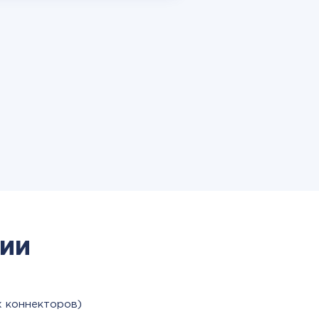
ии
х коннекторов)