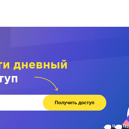
ти дневный
туп
Получить доступ