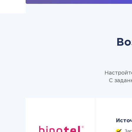
Во
Настройте
С задан
Источ
За