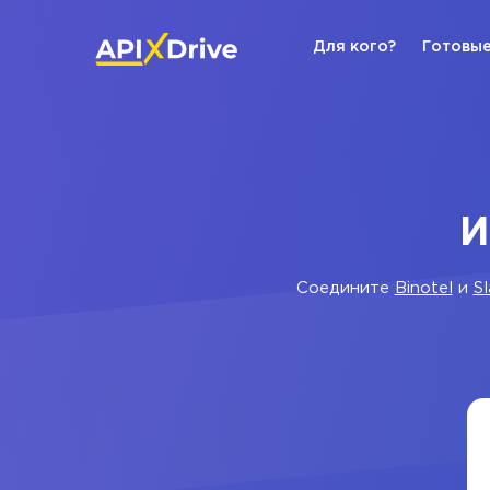
Для кого?
Готовые
И
Соедините
Binotel
и
S