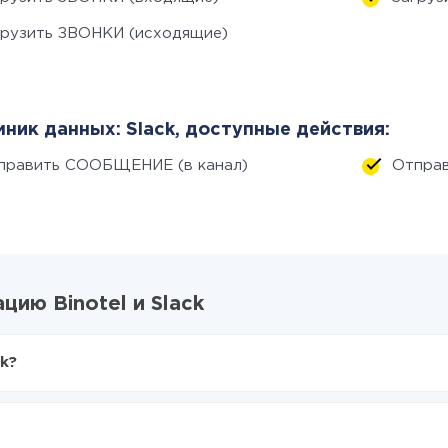
грузить ЗВОНКИ (исходящие)
ник данных: Slack, доступные действия:
править СООБЩЕНИЕ (в канал)
Отпра
ию Binotel и Slack
k?
X-Drive
el в Slack