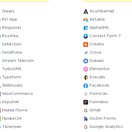
Qwary
Acumbamail
RO App
Airtable
Ringostat
AlphaSMS
Rozetka
Contact Form 7
SellAction
Creatio
SendPulse
Crove
Stream Telecom
Dukaan
TurboSMS
Elementor
Typeform
Evecalls
Webhooks
Facebook
WooCommerce
FormCan
eSputnik
Formaloo
Новая Почта
Gmail
Приват24
GoZen Forms
Телеграм
Google Analytics