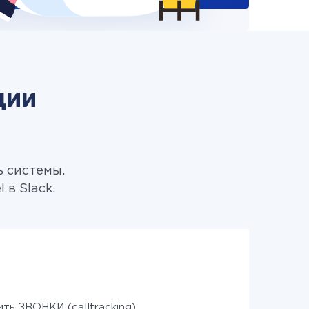
ции
ь системы.
в Slack.
ить ЗВОНКИ (calltracking)