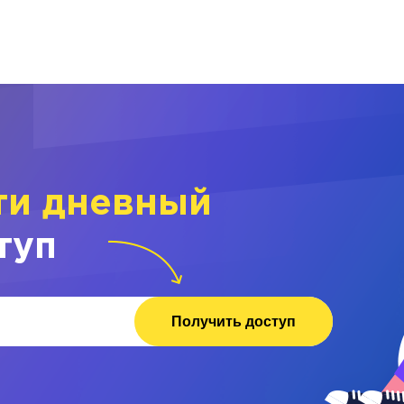
ти дневный
туп
Получить доступ