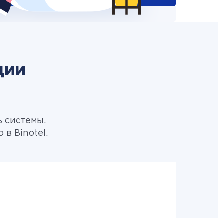
ции
ь системы.
в Binotel.