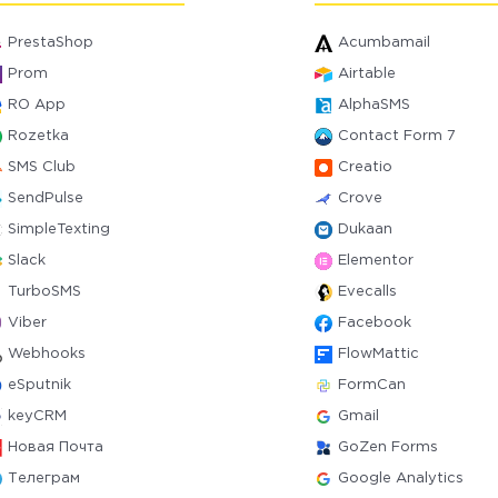
PrestaShop
Acumbamail
Prom
Airtable
RO App
AlphaSMS
Rozetka
Contact Form 7
SMS Club
Creatio
SendPulse
Crove
SimpleTexting
Dukaan
Slack
Elementor
TurboSMS
Evecalls
Viber
Facebook
Webhooks
FlowMattic
eSputnik
FormCan
keyCRM
Gmail
Новая Почта
GoZen Forms
Телеграм
Google Analytics