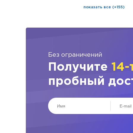
показать все (+155)
Без ограничений
Получите
14-
пробный дос