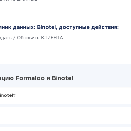
ник данных: Binotel, доступные действия:
здать / Обновить КЛИЕНТА
цию Formaloo и Binotel
inotel?
X-Drive
aloo в Binotel
аться из Formaloo в Binotel
е делать интеграцию, время настройки может отличаться и сос