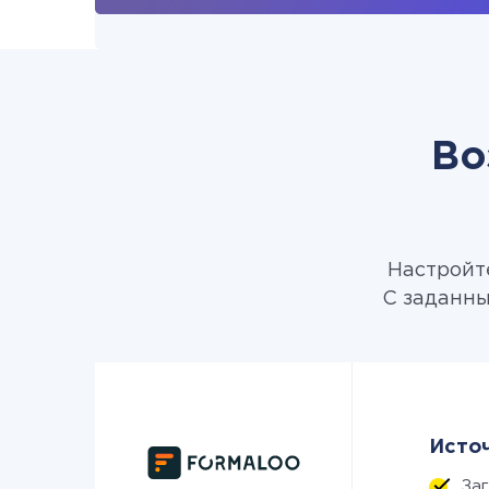
Во
Настройте
С заданны
Источ
За