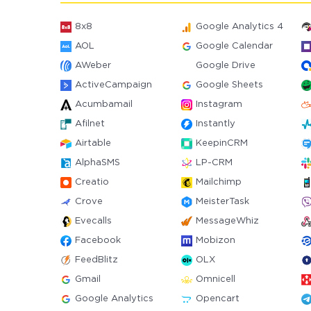
8x8
Google Analytics 4
AOL
Google Calendar
AWeber
Google Drive
ActiveCampaign
Google Sheets
Acumbamail
Instagram
Afilnet
Instantly
Airtable
KeepinCRM
AlphaSMS
LP-CRM
Creatio
Mailchimp
Crove
MeisterTask
Evecalls
MessageWhiz
Facebook
Mobizon
FeedBlitz
OLX
Gmail
Omnicell
Google Analytics
Opencart