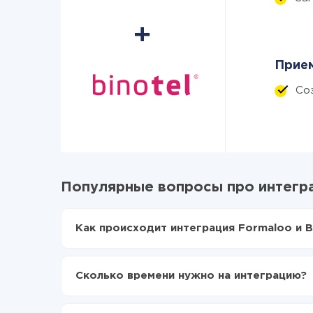
Прием
Со
Популярные вопросы про интегра
Как происходит интеграция Formaloo и B
Для начала нужно
зарегистрироваться в Api
Выбираете какие данные передавать из Form
Сколько времени нужно на интеграцию?
Включаете автообновление
Теперь данные будут автоматически передав
В зависимости от системы, с которой вы будет