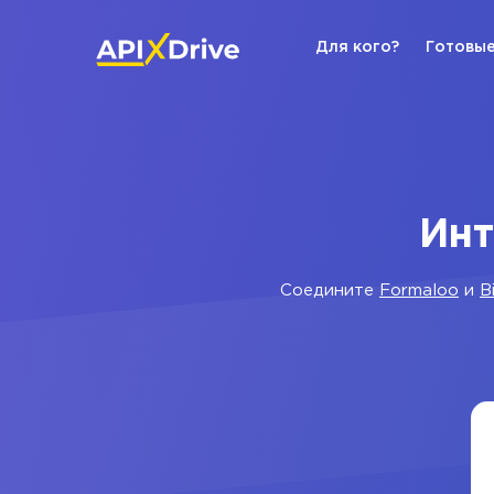
Для кого?
Готовые
Инт
Соедините
Formaloo
и
B