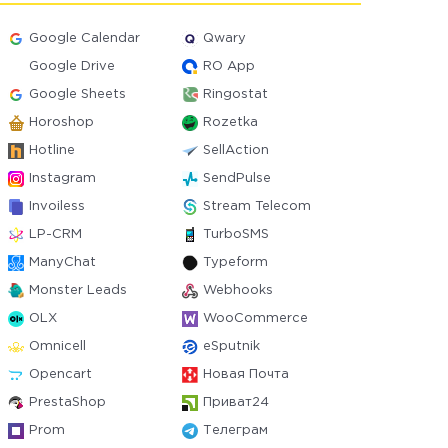
Google Calendar
Qwary
Google Drive
RO App
Google Sheets
Ringostat
Horoshop
Rozetka
Hotline
SellAction
Instagram
SendPulse
Invoiless
Stream Telecom
LP-CRM
TurboSMS
ManyChat
Typeform
Monster Leads
Webhooks
OLX
WooCommerce
Omnicell
eSputnik
Opencart
Новая Почта
PrestaShop
Приват24
Prom
Телеграм