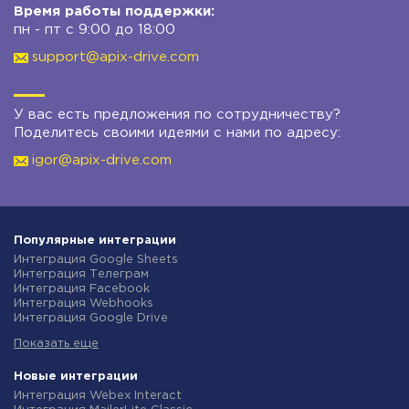
Время работы поддержки:
пн - пт с 9:00 до 18:00
support@apix-drive.com
У вас есть предложения по сотрудничеству?
Поделитесь своими идеями с нами по адресу:
igor@apix-drive.com
Популярные интеграции
Интеграция Google Sheets
Интеграция Телеграм
Интеграция Facebook
Интеграция Webhooks
Интеграция Google Drive
Интеграция Opencart
Показать еще
Интеграция Gmail
Интеграция Rozetka
Интеграция Новая Почта
Новые интеграции
Интеграция Binotel
Интеграция Webex Interact
Интеграция OpenAI (ChatGPT)