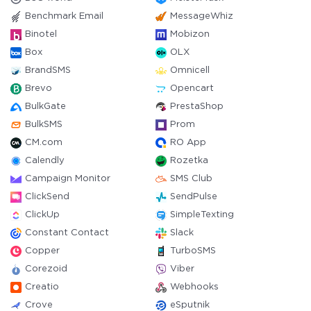
Benchmark Email
MessageWhiz
Binotel
Mobizon
Box
OLX
BrandSMS
Omnicell
Brevo
Opencart
BulkGate
PrestaShop
BulkSMS
Prom
CM.com
RO App
Calendly
Rozetka
Campaign Monitor
SMS Club
ClickSend
SendPulse
ClickUp
SimpleTexting
Constant Contact
Slack
Copper
TurboSMS
Corezoid
Viber
Creatio
Webhooks
Crove
eSputnik