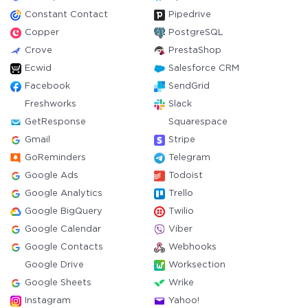
Constant Contact
Pipedrive
Copper
PostgreSQL
Crove
PrestaShop
Ecwid
Salesforce CRM
Facebook
SendGrid
Freshworks
Slack
GetResponse
Squarespace
Gmail
Stripe
GoReminders
Telegram
Google Ads
Todoist
Google Analytics
Trello
Google BigQuery
Twilio
Google Calendar
Viber
Google Contacts
Webhooks
Google Drive
Worksection
Google Sheets
Wrike
Instagram
Yahoo!