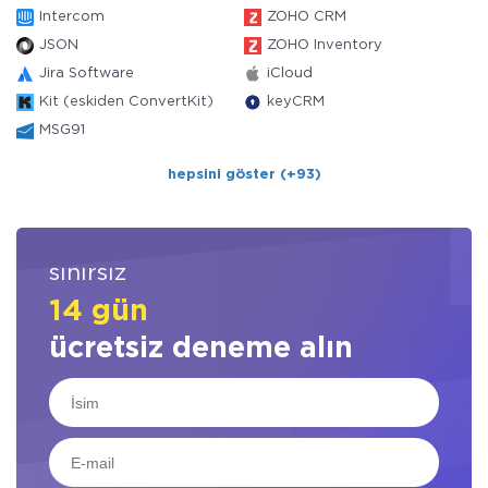
Intercom
ZOHO CRM
JSON
ZOHO Inventory
Jira Software
iCloud
Kit (eskiden ConvertKit)
keyCRM
MSG91
hepsini göster (+93)
sınırsız
14 gün
ücretsiz deneme alın