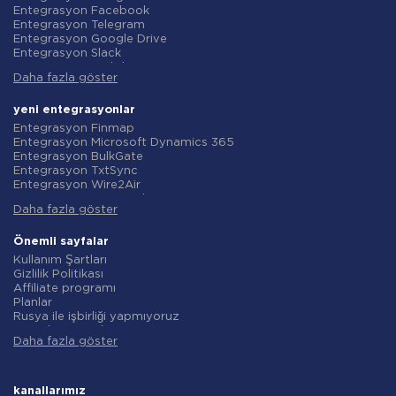
Entegrasyon Facebook
Entegrasyon Telegram
Entegrasyon Google Drive
Entegrasyon Slack
Entegrasyon MailChimp
Daha fazla göster
Entegrasyon Gmail
Entegrasyon Trello
Entegrasyon ClickUp
yeni entegrasyonlar
Entegrasyon Airtable
Entegrasyon Finmap
Entegrasyon Google Contacts
Entegrasyon Microsoft Dynamics 365
Entegrasyon OpenAI (ChatGPT)
Entegrasyon BulkGate
Entegrasyon Instagram
Entegrasyon TxtSync
Entegrasyon ActiveCampaign
Entegrasyon Wire2Air
Entegrasyon Typeform
Entegrasyon Corezoid
Entegrasyon Salesforce CRM
Daha fazla göster
Entegrasyon Infobip
Entegrasyon Monday.com
Entegrasyon Instasent
Entegrasyon Notion
Entegrasyon AtomPark
Önemli sayfalar
Entegrasyon Stripe
Entegrasyon TXTImpact
Kullanım Şartları
Entegrasyon AWeber
Entegrasyon Campaign Monitor
Gizlilik Politikası
Entegrasyon Asana
Entegrasyon CM.com
Affiliate programı
Entegrasyon ZOHO CRM
Entegrasyon D7 Networks
Planlar
Entegrasyon Webhooks
Entegrasyon SMS.to
Rusya ile işbirliği yapmıyoruz
Entegrasyon GetResponse
Entegrasyon SMSGlobal
Veri işleme sözleşmesi
Entegrasyon WooCommerce
Entegrasyon Textlocal
Daha fazla göster
iade politikasi
Entegrasyon Pipedrive
Entegrasyon ShoutOUT
Bireysel gelişim
Entegrasyon Google Calendar
Entegrasyon Apifonica
Ortaklık Programı Koşulları
Entegrasyon Opencart
Entegrasyon SMSAPI
Hakkında
kanallarımız
Entegrasyon Todoist