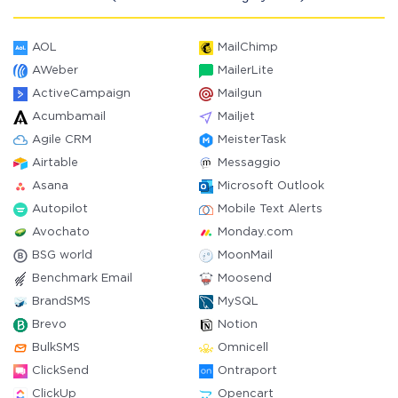
AOL
MailChimp
AWeber
MailerLite
ActiveCampaign
Mailgun
Acumbamail
Mailjet
Agile CRM
MeisterTask
Airtable
Messaggio
Asana
Microsoft Outlook
Autopilot
Mobile Text Alerts
Avochato
Monday.com
BSG world
MoonMail
Benchmark Email
Moosend
BrandSMS
MySQL
Brevo
Notion
BulkSMS
Omnicell
ClickSend
Ontraport
ClickUp
Opencart