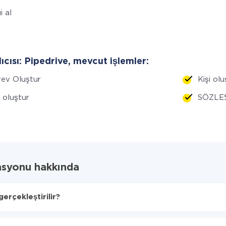
i al
lıcısı: Pipedrive, mevcut işlemler:
ev Oluştur
Kişi olu
i oluştur
SÖZLEŞ
asyonu hakkında
erçekleştirilir?
lacağını seçin