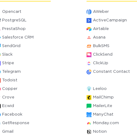
Opencart
AWeber
PostgreSQL
ActiveCampaign
PrestaShop
Airtable
Salesforce CRM
Asana
SendGrid
BulkSMS
Slack
ClickSend
Stripe
ClickUp
Telegram
Constant Contact
Todoist
Copper
Leeloo
Crove
MailChimp
Ecwid
MailerLite
Facebook
ManyChat
GetResponse
Monday.com
Gmail
Notion