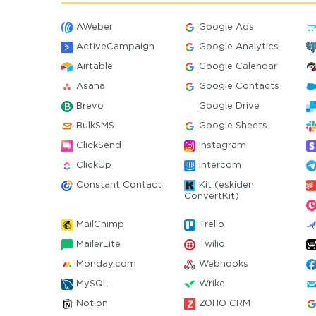
AWeber
Google Ads
ActiveCampaign
Google Analytics
Airtable
Google Calendar
Asana
Google Contacts
Brevo
Google Drive
BulkSMS
Google Sheets
ClickSend
Instagram
ClickUp
Intercom
Constant Contact
Kit (eskiden
ConvertKit)
MailChimp
Trello
MailerLite
Twilio
Monday.com
Webhooks
MySQL
Wrike
Notion
ZOHO CRM