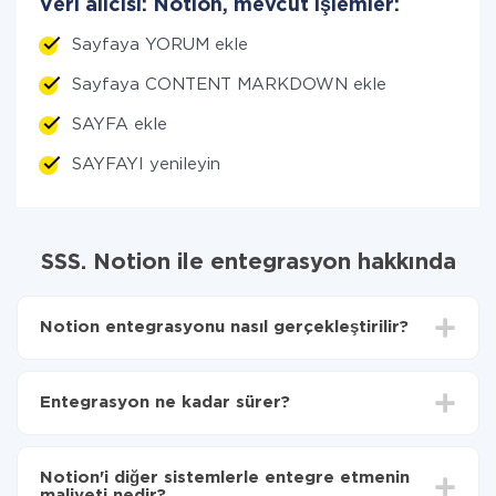
Veri alıcısı: Notion, mevcut işlemler:
Sayfaya YORUM ekle
Sayfaya CONTENT MARKDOWN ekle
SAYFA ekle
SAYFAYI yenileyin
SSS. Notion ile entegrasyon hakkında
Notion entegrasyonu nasıl gerçekleştirilir?
İlk olarak, ApiX-Drive'a
kaydolmak için
gerekir
Ardından, web arayüzünde Notion ile entegre
Entegrasyon ne kadar sürer?
etmeniz gereken hizmeti seçin (şu anda 335
kullanılabilir bağlayıcılar)
Entegre etmek istediğiniz sisteme bağlı olarak kurulum
Bir sistemden diğerine hangi verilerin aktarılacağını
süresi 5 ile 30 dakika arasında değişebilir. Ortalama
seçin
Notion'i diğer sistemlerle entegre etmenin
olarak, 10-15 dakika sürer.
Otomatik güncellemeyi aç
maliyeti nedir?