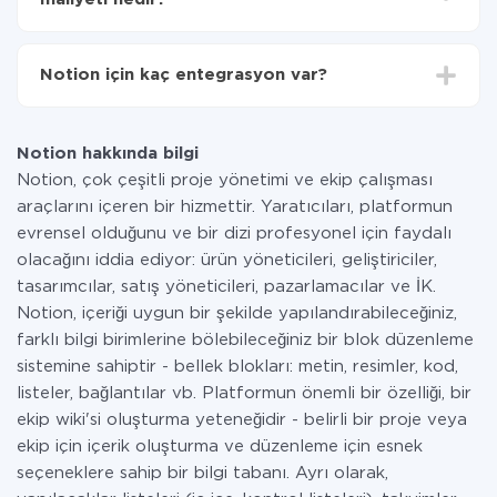
Artık veriler otomatik olarak bir sistemden diğerine
aktarılacaktır.
Tüm işlevler tüm tarife planlarında mevcut olduğundan
entegrasyon için ödeme yapmanız gerekmez.
Notion için kaç entegrasyon var?
Hizmetimiz aracılığıyla yalnızca bir sisteminizden
diğerine aktarılan veri miktarı için ödeme yaparsınız.
Şu anda diğer sistemlerle 335 entegrasyona Notion
Ayda az miktarda veriye sahipseniz, ücretsiz bir plan
sahibiz
kullanabilir ve gerekirse ücretli bir plana geçebilirsiniz.
Notion hakkında bilgi
tarifeleri
hakkında daha fazla bilgi.
Notion, çok çeşitli proje yönetimi ve ekip çalışması
araçlarını içeren bir hizmettir. Yaratıcıları, platformun
evrensel olduğunu ve bir dizi profesyonel için faydalı
olacağını iddia ediyor: ürün yöneticileri, geliştiriciler,
tasarımcılar, satış yöneticileri, pazarlamacılar ve İK.
Notion, içeriği uygun bir şekilde yapılandırabileceğiniz,
farklı bilgi birimlerine bölebileceğiniz bir blok düzenleme
sistemine sahiptir - bellek blokları: metin, resimler, kod,
listeler, bağlantılar vb. Platformun önemli bir özelliği, bir
ekip wiki'si oluşturma yeteneğidir - belirli bir proje veya
ekip için içerik oluşturma ve düzenleme için esnek
seçeneklere sahip bir bilgi tabanı. Ayrı olarak,