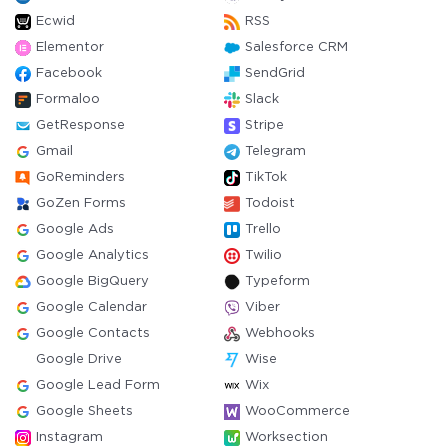
Ecwid
RSS
Elementor
Salesforce CRM
Facebook
SendGrid
Formaloo
Slack
GetResponse
Stripe
Gmail
Telegram
GoReminders
TikTok
GoZen Forms
Todoist
Google Ads
Trello
Google Analytics
Twilio
Google BigQuery
Typeform
Google Calendar
Viber
Google Contacts
Webhooks
Google Drive
Wise
Google Lead Form
Wix
Google Sheets
WooCommerce
Instagram
Worksection