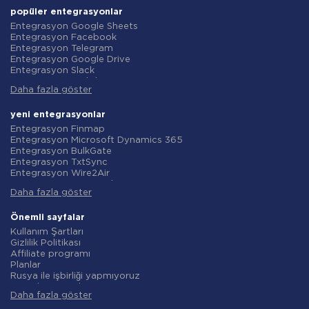
popüler entegrasyonlar
Entegrasyon Google Sheets
Entegrasyon Facebook
Entegrasyon Telegram
Entegrasyon Google Drive
Entegrasyon Slack
Entegrasyon MailChimp
Daha fazla göster
Entegrasyon Gmail
Entegrasyon Trello
Entegrasyon ClickUp
yeni entegrasyonlar
Entegrasyon Airtable
Entegrasyon Finmap
Entegrasyon Google Contacts
Entegrasyon Microsoft Dynamics 365
Entegrasyon OpenAI (ChatGPT)
Entegrasyon BulkGate
Entegrasyon Instagram
Entegrasyon TxtSync
Entegrasyon ActiveCampaign
Entegrasyon Wire2Air
Entegrasyon Typeform
Entegrasyon Corezoid
Entegrasyon Salesforce CRM
Daha fazla göster
Entegrasyon Infobip
Entegrasyon Monday.com
Entegrasyon Instasent
Entegrasyon Notion
Entegrasyon AtomPark
Önemli sayfalar
Entegrasyon Stripe
Entegrasyon TXTImpact
Kullanım Şartları
Entegrasyon AWeber
Entegrasyon Campaign Monitor
Gizlilik Politikası
Entegrasyon Asana
Entegrasyon CM.com
Affiliate programı
Entegrasyon ZOHO CRM
Entegrasyon D7 Networks
Planlar
Entegrasyon Webhooks
Entegrasyon SMS.to
Rusya ile işbirliği yapmıyoruz
Entegrasyon GetResponse
Entegrasyon SMSGlobal
Veri işleme sözleşmesi
Entegrasyon WooCommerce
Entegrasyon Textlocal
Daha fazla göster
iade politikasi
Entegrasyon Pipedrive
Entegrasyon ShoutOUT