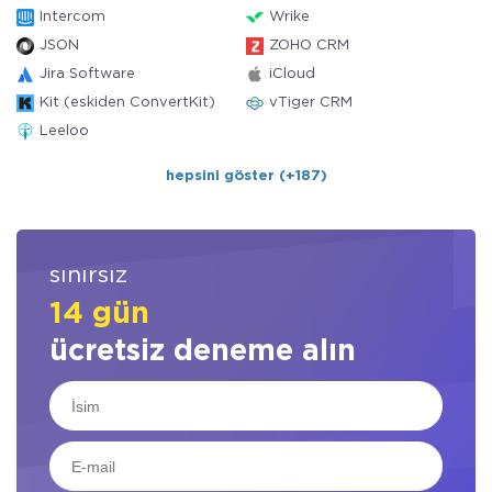
Intercom
Wrike
JSON
ZOHO CRM
Jira Software
iCloud
Kit (eskiden ConvertKit)
vTiger CRM
Leeloo
hepsini göster (+187)
sınırsız
14 gün
ücretsiz deneme alın