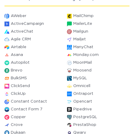
AWeber
MailChimp
ActiveCampaign
MailerLite
ActiveChat
Mailgun
Agile CRM
Mailjet
Airtable
ManyChat
Asana
Monday.com
Autopilot
MoonMail
Brevo
Moosend
BulkSMS
MySQL
ClickSend
Omnicell
ClickUp
Ontraport
Constant Contact
Opencart
Contact Form 7
Pipedrive
Copper
PostgreSQL
Crove
PrestaShop
Dukaan
Qwary