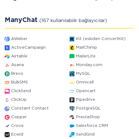
ManyChat
(167 kullanılabilir bağlayıcılar)
AWeber
Kit (eskiden ConvertKit)
ActiveCampaign
MailChimp
Airtable
MailerLite
Asana
Monday.com
Brevo
MySQL
BulkSMS
Omnicell
ClickSend
Opencart
ClickUp
Pipedrive
Constant Contact
PostgreSQL
Copper
PrestaShop
Crove
Salesforce CRM
Ecwid
SendGrid