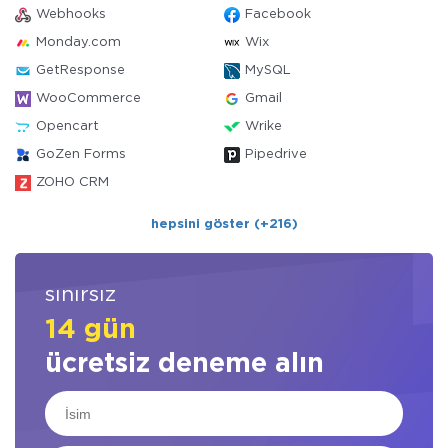
Webhooks
Facebook
Monday.com
Wix
GetResponse
MySQL
WooCommerce
Gmail
Opencart
Wrike
GoZen Forms
Pipedrive
ZOHO CRM
hepsini göster (+216)
sınırsız
14 gün
ücretsiz deneme alın