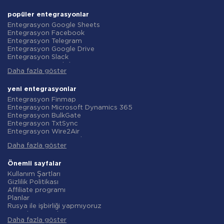
popüler entegrasyonlar
Entegrasyon Google Sheets
Entegrasyon Facebook
Entegrasyon Telegram
Entegrasyon Google Drive
Entegrasyon Slack
Entegrasyon MailChimp
Daha fazla göster
Entegrasyon Gmail
Entegrasyon Trello
Entegrasyon ClickUp
yeni entegrasyonlar
Entegrasyon Airtable
Entegrasyon Finmap
Entegrasyon Google Contacts
Entegrasyon Microsoft Dynamics 365
Entegrasyon OpenAI (ChatGPT)
Entegrasyon BulkGate
Entegrasyon Instagram
Entegrasyon TxtSync
Entegrasyon ActiveCampaign
Entegrasyon Wire2Air
Entegrasyon Typeform
Entegrasyon Corezoid
Entegrasyon Salesforce CRM
Daha fazla göster
Entegrasyon Infobip
Entegrasyon Monday.com
Entegrasyon Instasent
Entegrasyon Notion
Entegrasyon AtomPark
Önemli sayfalar
Entegrasyon Stripe
Entegrasyon TXTImpact
Kullanım Şartları
Entegrasyon AWeber
Entegrasyon Campaign Monitor
Gizlilik Politikası
Entegrasyon Asana
Entegrasyon CM.com
Affiliate programı
Entegrasyon ZOHO CRM
Entegrasyon D7 Networks
Planlar
Entegrasyon Webhooks
Entegrasyon SMS.to
Rusya ile işbirliği yapmıyoruz
Entegrasyon GetResponse
Entegrasyon SMSGlobal
Veri işleme sözleşmesi
Entegrasyon WooCommerce
Entegrasyon Textlocal
Daha fazla göster
iade politikasi