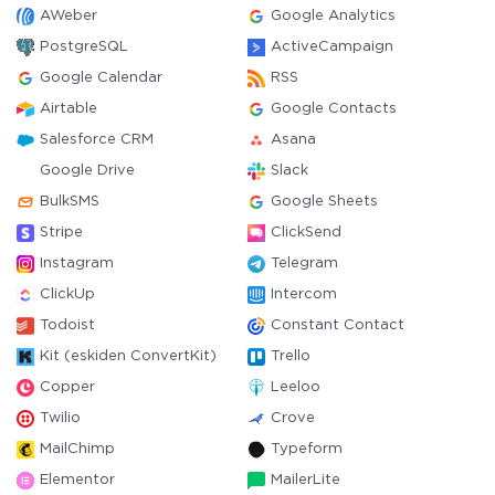
AWeber
Google Analytics
PostgreSQL
ActiveCampaign
Google Calendar
RSS
Airtable
Google Contacts
Salesforce CRM
Asana
Google Drive
Slack
BulkSMS
Google Sheets
Stripe
ClickSend
Instagram
Telegram
ClickUp
Intercom
Todoist
Constant Contact
Kit (eskiden ConvertKit)
Trello
Copper
Leeloo
Twilio
Crove
MailChimp
Typeform
Elementor
MailerLite