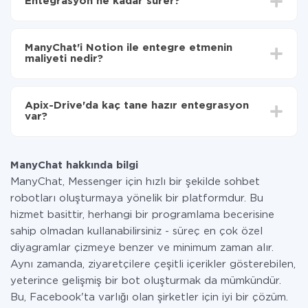
Entegrasyon ne kadar sürer?
seçin
Otomatik güncellemeyi aç
Entegre etmek istediğiniz sisteme bağlı olarak kurulum
Artık veriler otomatik olarak ManyChat'den
süresi 5 ile 30 dakika arasında değişebilir. Ortalama
Notion'ye aktarılacaktır.
ManyChat'i Notion ile entegre etmenin
olarak, 10-15 dakika sürer.
maliyeti nedir?
Tüm işlevler tüm tarife planlarında mevcut olduğundan
entegrasyon için ödeme yapmanız gerekmez.
Apix-Drive'da kaç tane hazır entegrasyon
Hizmetimiz aracılığıyla yalnızca bir sisteminizden
var?
diğerine aktarılan veri miktarı için ödeme yaparsınız.
Ayda az miktarda veriye sahipseniz, ücretsiz bir plan
Şu anda ManyChat ve Notion yanında 296 +
kullanabilir ve gerekirse ücretli bir plana geçebilirsiniz.
entegrasyonlarımız var
tarifeleri
hakkında daha fazla bilgi.
ManyChat hakkında bilgi
ManyChat, Messenger için hızlı bir şekilde sohbet
robotları oluşturmaya yönelik bir platformdur. Bu
hizmet basittir, herhangi bir programlama becerisine
sahip olmadan kullanabilirsiniz - süreç en çok özel
diyagramlar çizmeye benzer ve minimum zaman alır.
Aynı zamanda, ziyaretçilere çeşitli içerikler gösterebilen,
yeterince gelişmiş bir bot oluşturmak da mümkündür.
Bu, Facebook'ta varlığı olan şirketler için iyi bir çözüm.