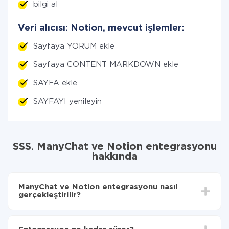
bilgi al
Veri alıcısı: Notion, mevcut işlemler:
Sayfaya YORUM ekle
Sayfaya CONTENT MARKDOWN ekle
SAYFA ekle
SAYFAYI yenileyin
SSS. ManyChat ve Notion entegrasyonu
hakkında
ManyChat ve Notion entegrasyonu nasıl
gerçekleştirilir?
İlk olarak,
'ı ApiX-Drive
'a kaydetmeniz gerekir.
ManyChat'den Notion'ye hangi verilerin aktarılacağını