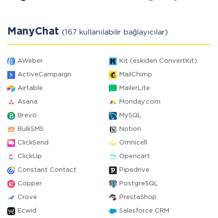
ManyChat
(167 kullanılabilir bağlayıcılar)
AWeber
Kit (eskiden ConvertKit)
ActiveCampaign
MailChimp
Airtable
MailerLite
Asana
Monday.com
Brevo
MySQL
BulkSMS
Notion
ClickSend
Omnicell
ClickUp
Opencart
Constant Contact
Pipedrive
Copper
PostgreSQL
Crove
PrestaShop
Ecwid
Salesforce CRM