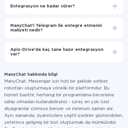
ManyChat'den Telegram'ye hangi verilerin
Entegrasyon ne kadar sürer?
aktarılacağını seçin
Otomatik güncellemeyi aç
Entegre etmek istediğiniz sisteme bağlı olarak kurulum
Artık veriler otomatik olarak ManyChat'den
süresi 5 ile 30 dakika arasında değişebilir. Ortalama
Telegram'ye aktarılacaktır.
ManyChat'i Telegram ile entegre etmenin
olarak, 10-15 dakika sürer.
maliyeti nedir?
Tüm işlevler tüm tarife planlarında mevcut olduğundan
entegrasyon için ödeme yapmanız gerekmez.
Apix-Drive'da kaç tane hazır entegrasyon
Hizmetimiz aracılığıyla yalnızca bir sisteminizden
var?
diğerine aktarılan veri miktarı için ödeme yaparsınız.
Ayda az miktarda veriye sahipseniz, ücretsiz bir plan
Şu anda ManyChat ve Telegram yanında 296 +
kullanabilir ve gerekirse ücretli bir plana geçebilirsiniz.
entegrasyonlarımız var
tarifeleri
hakkında daha fazla bilgi.
ManyChat hakkında bilgi
ManyChat, Messenger için hızlı bir şekilde sohbet
robotları oluşturmaya yönelik bir platformdur. Bu
hizmet basittir, herhangi bir programlama becerisine
sahip olmadan kullanabilirsiniz - süreç en çok özel
diyagramlar çizmeye benzer ve minimum zaman alır.
Aynı zamanda, ziyaretçilere çeşitli içerikler gösterebilen,
yeterince gelişmiş bir bot oluşturmak da mümkündür.