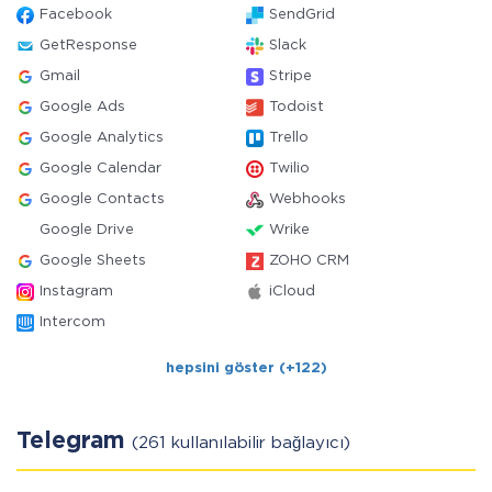
Facebook
SendGrid
GetResponse
Slack
Gmail
Stripe
Google Ads
Todoist
Google Analytics
Trello
Google Calendar
Twilio
Google Contacts
Webhooks
Google Drive
Wrike
Google Sheets
ZOHO CRM
Instagram
iCloud
Intercom
hepsini göster (+122)
Telegram
(261 kullanılabilir bağlayıcı)