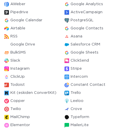
AWeber
Google Analytics
Pipedrive
ActiveCampaign
Google Calendar
PostgreSQL
Airtable
Google Contacts
RSS
Asana
Google Drive
Salesforce CRM
BulkSMS
Google Sheets
Slack
ClickSend
Instagram
Stripe
ClickUp
Intercom
Todoist
Constant Contact
Kit (eskiden ConvertKit)
Trello
Copper
Leeloo
Twilio
Crove
MailChimp
Typeform
Elementor
MailerLite