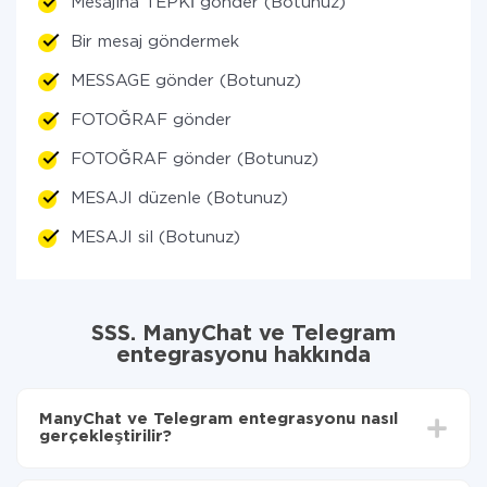
Mesajına TEPKİ gönder (Botunuz)
Bir mesaj göndermek
MESSAGE gönder (Botunuz)
FOTOĞRAF gönder
FOTOĞRAF gönder (Botunuz)
MESAJI düzenle (Botunuz)
MESAJI sil (Botunuz)
SSS. ManyChat ve Telegram
entegrasyonu hakkında
ManyChat ve Telegram entegrasyonu nasıl
gerçekleştirilir?
İlk olarak,
'ı ApiX-Drive
'a kaydetmeniz gerekir.