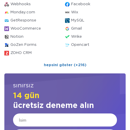
Webhooks
Facebook
Monday.com
Wix
GetResponse
MySQL
WooCommerce
Gmail
Notion
Wrike
GoZen Forms
Opencart
ZOHO CRM
hepsini göster (+216)
sınırsız
14 gün
ücretsiz deneme alın