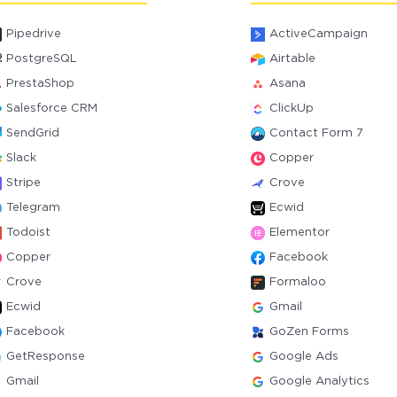
Pipedrive
ActiveCampaign
PostgreSQL
Airtable
PrestaShop
Asana
Salesforce CRM
ClickUp
SendGrid
Contact Form 7
Slack
Copper
Stripe
Crove
Telegram
Ecwid
Todoist
Elementor
Copper
Facebook
Crove
Formaloo
Ecwid
Gmail
Facebook
GoZen Forms
GetResponse
Google Ads
Gmail
Google Analytics