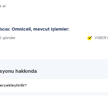
i al
lıcısı: Omnicell, mevcut işlemler:
S gönder
VIBER'
syonu hakkında
rçekleştirilir?
lacağını seçin
cell'ye aktarılacaktır.