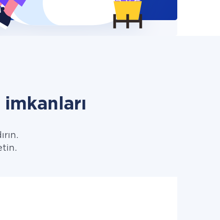
imkanları
ırın.
etin.