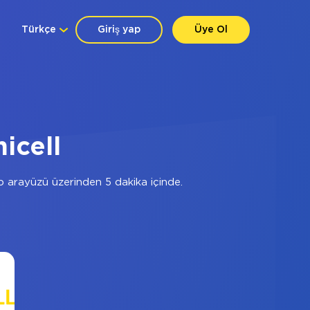
Türkçe
Giriş yap
Üye Ol
icell
 arayüzü üzerinden 5 dakika içinde.