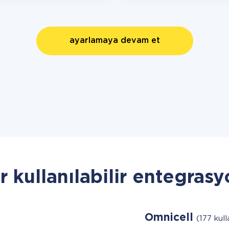
ayarlamaya devam et
r kullanılabilir entegrasy
Omnicell
(177 kull