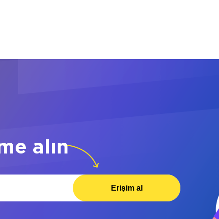
me alın
Erişim al