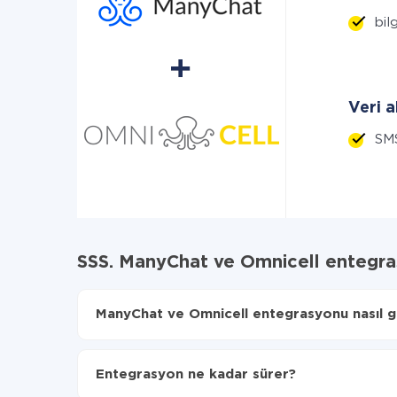
bilg
Veri a
SM
SSS. ManyChat ve Omnicell entegra
ManyChat ve Omnicell entegrasyonu nasıl ge
İlk olarak,
'ı ApiX-Drive
'a kaydetmeniz gerekir.
ManyChat'den Omnicell'ye hangi verilerin aktarı
Entegrasyon ne kadar sürer?
Otomatik güncellemeyi aç
Artık veriler otomatik olarak ManyChat'den Omni