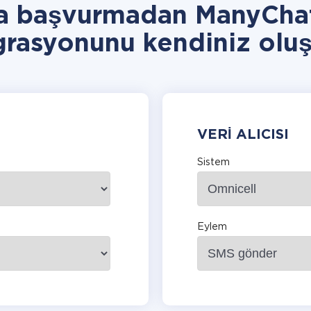
ra başvurmadan ManyChat
grasyonunu kendiniz oluş
VERI ALICISI
Sistem
Eylem