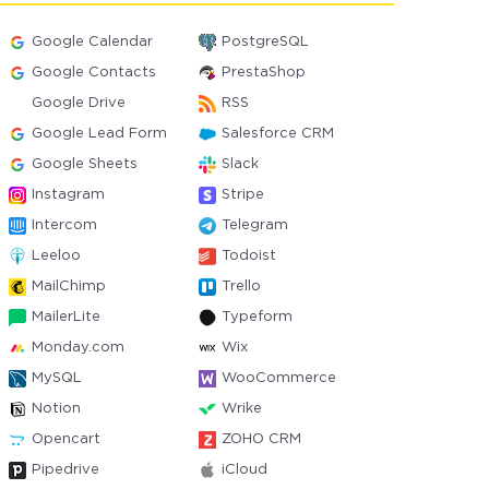
Google Calendar
PostgreSQL
Google Contacts
PrestaShop
Google Drive
RSS
Google Lead Form
Salesforce CRM
Google Sheets
Slack
Instagram
Stripe
Intercom
Telegram
Leeloo
Todoist
MailChimp
Trello
MailerLite
Typeform
Monday.com
Wix
MySQL
WooCommerce
Notion
Wrike
Opencart
ZOHO CRM
Pipedrive
iCloud