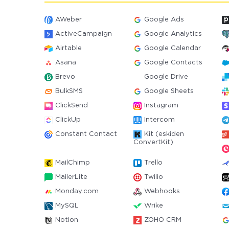
AWeber
Google Ads
ActiveCampaign
Google Analytics
Airtable
Google Calendar
Asana
Google Contacts
Brevo
Google Drive
BulkSMS
Google Sheets
ClickSend
Instagram
ClickUp
Intercom
Constant Contact
Kit (eskiden
ConvertKit)
MailChimp
Trello
MailerLite
Twilio
Monday.com
Webhooks
MySQL
Wrike
Notion
ZOHO CRM