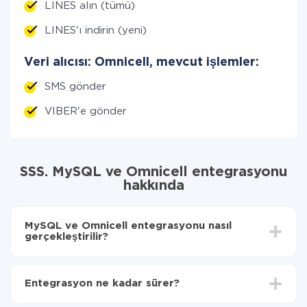
LINES alın (tümü)
LINES'ı indirin (yeni)
Veri alıcısı: Omnicell, mevcut işlemler:
SMS gönder
VIBER'e gönder
SSS. MySQL ve Omnicell entegrasyonu
hakkında
MySQL ve Omnicell entegrasyonu nasıl
gerçekleştirilir?
İlk olarak,
'ı ApiX-Drive
'a kaydetmeniz gerekir.
MySQL'den Omnicell'ye hangi verilerin aktarılacağını
Entegrasyon ne kadar sürer?
seçin
Otomatik güncellemeyi aç