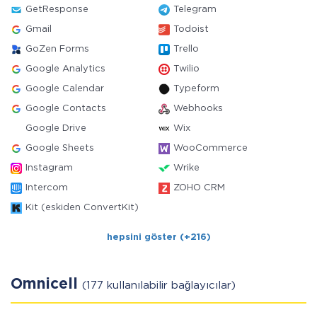
GetResponse
Telegram
Gmail
Todoist
GoZen Forms
Trello
Google Analytics
Twilio
Google Calendar
Typeform
Google Contacts
Webhooks
Google Drive
Wix
Google Sheets
WooCommerce
Instagram
Wrike
Intercom
ZOHO CRM
Kit (eskiden ConvertKit)
hepsini göster (+216)
Omnicell
(177 kullanılabilir bağlayıcılar)