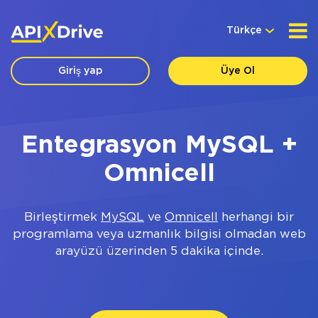
Türkçe
Giriş yap
Üye Ol
Entegrasyon MySQL +
Omnicell
Birleştirmek
MySQL
ve
Omnicell
herhangi bir
programlama veya uzmanlık bilgisi olmadan web
arayüzü üzerinden 5 dakika içinde.