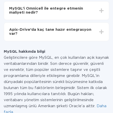
Entegre etmek istediğiniz sisteme bağlı olarak kurulum
Artık veriler otomatik olarak MySQL'den Omnicell'ye
süresi 5 ile 30 dakika arasında değişebilir. Ortalama
aktarılacaktır.
MySQL'i Omnicell ile entegre etmenin
olarak, 10-15 dakika sürer.
maliyeti nedir?
Tüm işlevler tüm tarife planlarında mevcut olduğundan
entegrasyon için ödeme yapmanız gerekmez.
Apix-Drive'da kaç tane hazır entegrasyon
Hizmetimiz aracılığıyla yalnızca bir sisteminizden
var?
diğerine aktarılan veri miktarı için ödeme yaparsınız.
Ayda az miktarda veriye sahipseniz, ücretsiz bir plan
Şu anda MySQL ve Omnicell yanında 296 +
kullanabilir ve gerekirse ücretli bir plana geçebilirsiniz.
entegrasyonlarımız var
tarifeleri
hakkında daha fazla bilgi.
MySQL hakkında bilgi
Geliştiricilere göre MySQL, en çok kullanılan açık kaynak
veritabanlarından biridir. Son derece güvenilir, güvenli
ve esnektir, tüm popüler sistemlere taşınır ve çeşitli
programlama dilleriyle etkileşime girebilir. MySQL'in
dünyadaki popülaritesinin sürekli büyümesine katkıda
bulunan tüm bu faktörlerin birleşimidir. Sistem ilk olarak
1995 yılında kullanıcılara tanıtıldı. Bugün hakları,
veritabanı yönetim sistemlerinin geliştirilmesinde
uzmanlaşmış ünlü Amerikan şirketi Oracle'a aittir.
Daha
fazla