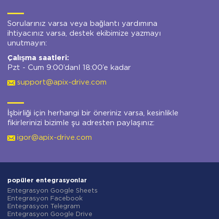
Sorularınız varsa veya bağlantı yardımına
ihtiyacınız varsa, destek ekibimize yazmayı
unutmayın:
Çalışma saatleri:
Pzt - Cum 9:00’danl 18:00’e kadar
support@apix-drive.com
İşbirliği için herhangi bir öneriniz varsa, kesinlikle
fikirlerinizi bizimle şu adresten paylaşınız:
igor@apix-drive.com
popüler entegrasyonlar
Entegrasyon Google Sheets
Entegrasyon Facebook
Entegrasyon Telegram
Entegrasyon Google Drive