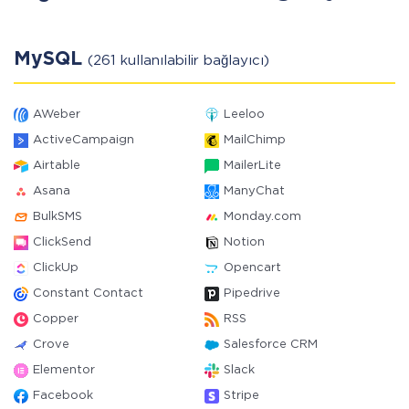
MySQL
(261 kullanılabilir bağlayıcı)
AWeber
Leeloo
ActiveCampaign
MailChimp
Airtable
MailerLite
Asana
ManyChat
BulkSMS
Monday.com
ClickSend
Notion
ClickUp
Opencart
Constant Contact
Pipedrive
Copper
RSS
Crove
Salesforce CRM
Elementor
Slack
Facebook
Stripe