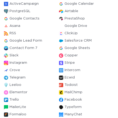
ActiveCampaign
Google Calendar
PostgreSQL
Airtable
Google Contacts
PrestaShop
Asana
Google Drive
RSS
ClickUp
Google Lead Form
Salesforce CRM
Contact Form 7
Google Sheets
Slack
Copper
Instagram
Stripe
Crove
Intercom
Telegram
Ecwid
Leeloo
Todoist
Elementor
MailChimp
Trello
Facebook
MailerLite
Typeform
Formaloo
ManyChat