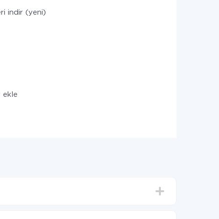
i indir (yeni)
r ekle