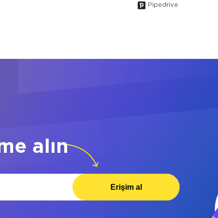
Pipedrive
me alın
Erişim al