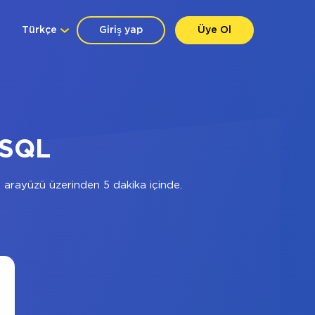
Türkçe
Giriş yap
Üye Ol
ySQL
arayüzü üzerinden 5 dakika içinde.