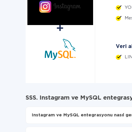
YO
Mes
Veri a
LIN
SSS. Instagram ve MySQL entegras
Instagram ve MySQL entegrasyonu nasıl gerç
İlk olarak,
'ı ApiX-Drive
'a kaydetmeniz gerekir.
Instagram'den MySQL'ye hangi verilerin aktarıla