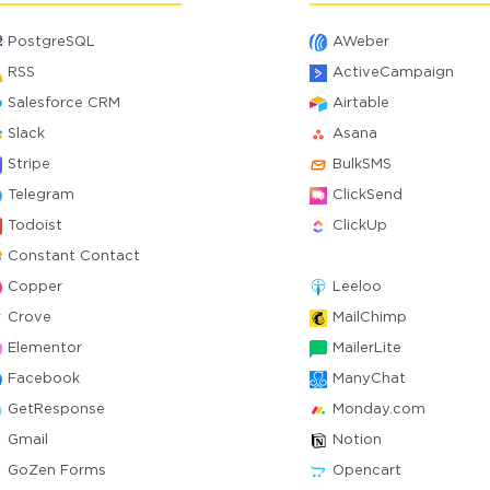
PostgreSQL
AWeber
RSS
ActiveCampaign
Salesforce CRM
Airtable
Slack
Asana
Stripe
BulkSMS
Telegram
ClickSend
Todoist
ClickUp
Constant Contact
Copper
Leeloo
Crove
MailChimp
Elementor
MailerLite
Facebook
ManyChat
GetResponse
Monday.com
Gmail
Notion
GoZen Forms
Opencart