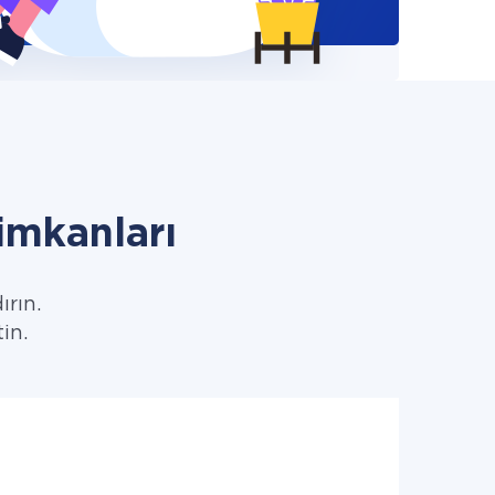
mkanları
ırın.
in.