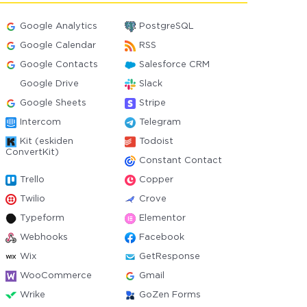
Google Analytics
PostgreSQL
Google Calendar
RSS
Google Contacts
Salesforce CRM
Google Drive
Slack
Google Sheets
Stripe
Intercom
Telegram
Kit (eskiden
Todoist
ConvertKit)
Constant Contact
Trello
Copper
Twilio
Crove
Typeform
Elementor
Webhooks
Facebook
Wix
GetResponse
WooCommerce
Gmail
Wrike
GoZen Forms