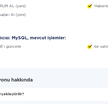
RUM AL (yeni)
Haberler
ajları Al (yeni)
lıcısı: MySQL, mevcut işlemler:
E'ı güncelle
bir satı
yonu hakkında
ekleştirilir?
cağını seçin