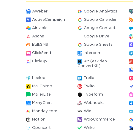
AWeber
Google Analytics
ActiveCampaign
Google Calendar
Airtable
Google Contacts
Asana
Google Drive
BulkSMS
Google Sheets
ClickSend
Intercom
ClickUp
Kit (eskiden
ConvertKit)
Leeloo
Trello
MailChimp
Twilio
MailerLite
Typeform
ManyChat
Webhooks
Monday.com
Wix
Notion
WooCommerce
Opencart
Wrike