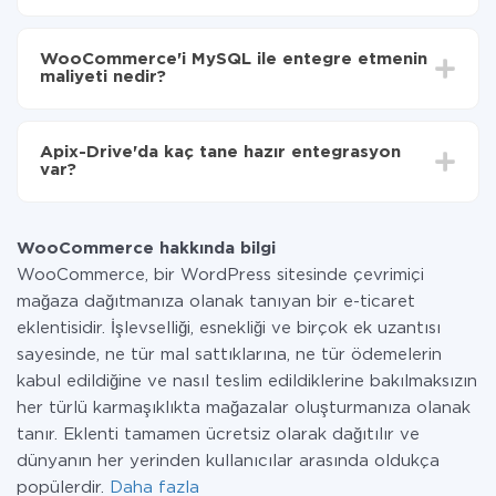
Otomatik güncellemeyi aç
Entegre etmek istediğiniz sisteme bağlı olarak kurulum
Artık veriler otomatik olarak WooCommerce'den
süresi 5 ile 30 dakika arasında değişebilir. Ortalama
MySQL'ye aktarılacaktır.
WooCommerce'i MySQL ile entegre etmenin
olarak, 10-15 dakika sürer.
maliyeti nedir?
Tüm işlevler tüm tarife planlarında mevcut olduğundan
entegrasyon için ödeme yapmanız gerekmez.
Apix-Drive'da kaç tane hazır entegrasyon
Hizmetimiz aracılığıyla yalnızca bir sisteminizden
var?
diğerine aktarılan veri miktarı için ödeme yaparsınız.
Ayda az miktarda veriye sahipseniz, ücretsiz bir plan
Şu anda WooCommerce ve MySQL yanında 297 +
kullanabilir ve gerekirse ücretli bir plana geçebilirsiniz.
entegrasyonlarımız var
tarifeleri
hakkında daha fazla bilgi.
WooCommerce hakkında bilgi
WooCommerce, bir WordPress sitesinde çevrimiçi
mağaza dağıtmanıza olanak tanıyan bir e-ticaret
eklentisidir. İşlevselliği, esnekliği ve birçok ek uzantısı
sayesinde, ne tür mal sattıklarına, ne tür ödemelerin
kabul edildiğine ve nasıl teslim edildiklerine bakılmaksızın
her türlü karmaşıklıkta mağazalar oluşturmanıza olanak
tanır. Eklenti tamamen ücretsiz olarak dağıtılır ve
dünyanın her yerinden kullanıcılar arasında oldukça
popülerdir.
Daha fazla