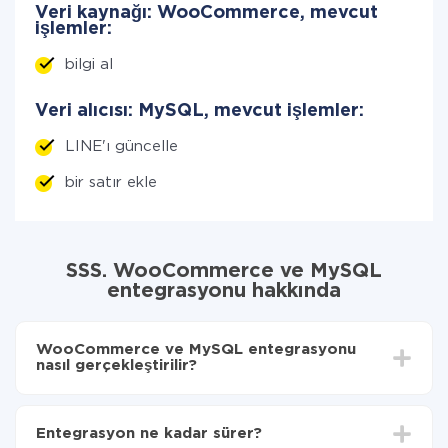
Veri kaynağı: WooCommerce, mevcut
işlemler:
bilgi al
Veri alıcısı: MySQL, mevcut işlemler:
LINE'ı güncelle
bir satır ekle
SSS. WooCommerce ve MySQL
entegrasyonu hakkında
WooCommerce ve MySQL entegrasyonu
nasıl gerçekleştirilir?
İlk olarak,
'ı ApiX-Drive
'a kaydetmeniz gerekir.
WooCommerce'den MySQL'ye hangi verilerin
Entegrasyon ne kadar sürer?
aktarılacağını seçin