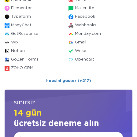
Elementor
MailerLite
Typeform
Facebook
ManyChat
Webhooks
GetResponse
Monday.com
Wix
Gmail
Notion
Wrike
GoZen Forms
Opencart
ZOHO CRM
hepsini göster (+217)
sınırsız
14 gün
ücretsiz deneme alın