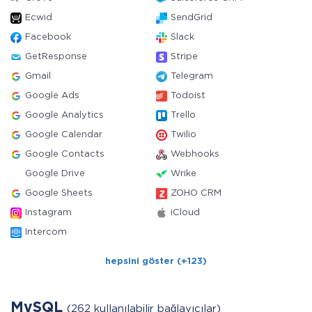
Ecwid
SendGrid
Facebook
Slack
GetResponse
Stripe
Gmail
Telegram
Google Ads
Todoist
Google Analytics
Trello
Google Calendar
Twilio
Google Contacts
Webhooks
Google Drive
Wrike
Google Sheets
ZOHO CRM
Instagram
iCloud
Intercom
hepsini göster (+123)
MySQL
(262 kullanılabilir bağlayıcılar)