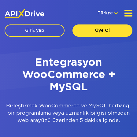
Türkçe
Giriş yap
Üye Ol
Entegrasyon
WooCommerce +
MySQL
Birleştirmek
WooCommerce
ve
MySQL
herhangi
bir programlama veya uzmanlık bilgisi olmadan
web arayüzü üzerinden 5 dakika içinde.