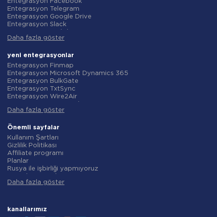
Entegrasyon Facebook
Entegrasyon Telegram
Entegrasyon Google Drive
Entegrasyon Slack
Entegrasyon MailChimp
Daha fazla göster
Entegrasyon Gmail
Entegrasyon Trello
Entegrasyon ClickUp
yeni entegrasyonlar
Entegrasyon Airtable
Entegrasyon Finmap
Entegrasyon Google Contacts
Entegrasyon Microsoft Dynamics 365
Entegrasyon OpenAI (ChatGPT)
Entegrasyon BulkGate
Entegrasyon Instagram
Entegrasyon TxtSync
Entegrasyon ActiveCampaign
Entegrasyon Wire2Air
Entegrasyon Typeform
Entegrasyon Corezoid
Entegrasyon Salesforce CRM
Daha fazla göster
Entegrasyon Infobip
Entegrasyon Monday.com
Entegrasyon Instasent
Entegrasyon Notion
Entegrasyon AtomPark
Önemli sayfalar
Entegrasyon Stripe
Entegrasyon TXTImpact
Kullanım Şartları
Entegrasyon AWeber
Entegrasyon Campaign Monitor
Gizlilik Politikası
Entegrasyon Asana
Entegrasyon CM.com
Affiliate programı
Entegrasyon ZOHO CRM
Entegrasyon D7 Networks
Planlar
Entegrasyon Webhooks
Entegrasyon SMS.to
Rusya ile işbirliği yapmıyoruz
Entegrasyon GetResponse
Entegrasyon SMSGlobal
Veri işleme sözleşmesi
Entegrasyon WooCommerce
Entegrasyon Textlocal
Daha fazla göster
iade politikasi
Entegrasyon Pipedrive
Entegrasyon ShoutOUT
Bireysel gelişim
Entegrasyon Google Calendar
Entegrasyon Apifonica
Ortaklık Programı Koşulları
Entegrasyon Opencart
Entegrasyon SMSAPI
Hakkında
kanallarımız
Entegrasyon Todoist
Entegrasyon smsmode