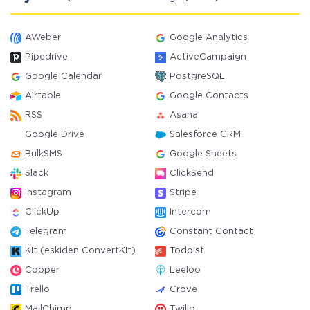
AWeber
Google Analytics
Pipedrive
ActiveCampaign
Google Calendar
PostgreSQL
Airtable
Google Contacts
RSS
Asana
Google Drive
Salesforce CRM
BulkSMS
Google Sheets
Slack
ClickSend
Instagram
Stripe
ClickUp
Intercom
Telegram
Constant Contact
Kit (eskiden ConvertKit)
Todoist
Copper
Leeloo
Trello
Crove
MailChimp
Twilio