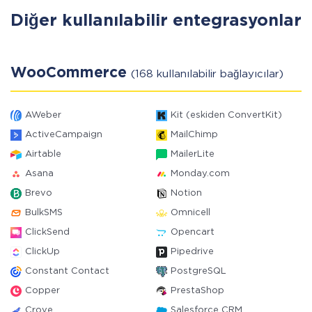
Diğer kullanılabilir entegrasyonlar
WooCommerce
(168 kullanılabilir bağlayıcılar)
AWeber
Kit (eskiden ConvertKit)
ActiveCampaign
MailChimp
Airtable
MailerLite
Asana
Monday.com
Brevo
Notion
BulkSMS
Omnicell
ClickSend
Opencart
ClickUp
Pipedrive
Constant Contact
PostgreSQL
Copper
PrestaShop
Crove
Salesforce CRM