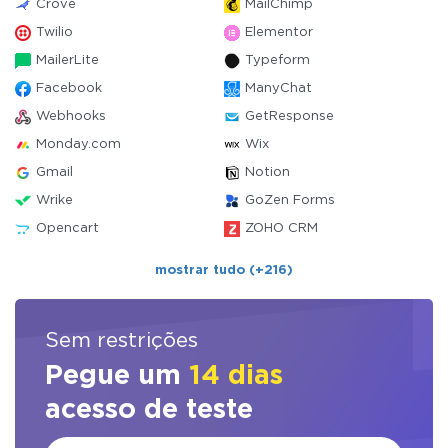
Crove
MailChimp
Twilio
Elementor
MailerLite
Typeform
Facebook
ManyChat
Webhooks
GetResponse
Monday.com
Wix
Gmail
Notion
Wrike
GoZen Forms
Opencart
ZOHO CRM
mostrar tudo (+216)
Sem restrições
Pegue um
14 dias
acesso de teste