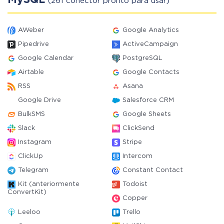
MySQL
(261 conector pronto para usar)
AWeber
Google Analytics
Pipedrive
ActiveCampaign
Google Calendar
PostgreSQL
Airtable
Google Contacts
RSS
Asana
Google Drive
Salesforce CRM
BulkSMS
Google Sheets
Slack
ClickSend
Instagram
Stripe
ClickUp
Intercom
Telegram
Constant Contact
Kit (anteriormente
Todoist
ConvertKit)
Copper
Leeloo
Trello