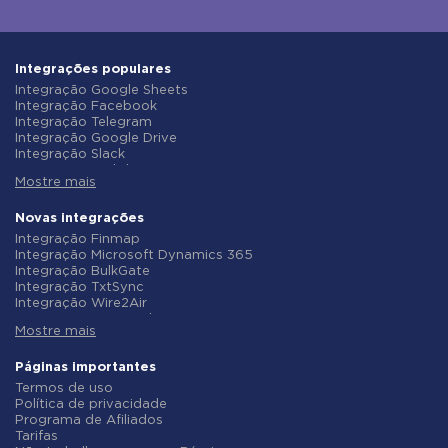
Integrações populares
Integração Google Sheets
Integração Facebook
Integração Telegram
Integração Google Drive
Integração Slack
Integração MailChimp
Mostre mais
Integração Gmail
Integração Trello
Integração ClickUp
Novas integrações
Integração Airtable
Integração Finmap
Integração Google Contacts
Integração Microsoft Dynamics 365
Integração OpenAI (ChatGPT)
Integração BulkGate
Integração Instagram
Integração TxtSync
Integração ActiveCampaign
Integração Wire2Air
Integração Typeform
Integração Corezoid
Integração Salesforce CRM
Mostre mais
Integração Infobip
Integração Monday.com
Integração Instasent
Integração Notion
Integração AtomPark
Páginas importantes
Integração Stripe
Integração TXTImpact
Termos de uso
Integração AWeber
Integração Campaign Monitor
Política de privacidade
Integração Asana
Integração CM.com
Programa de Afiliados
Integração ZOHO CRM
Integração D7 Networks
Tarifas
Integração Webhooks
Integração SMS.to