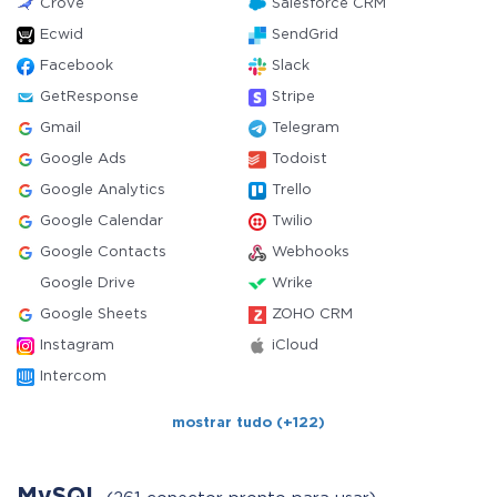
Crove
Salesforce CRM
Ecwid
SendGrid
Facebook
Slack
GetResponse
Stripe
Gmail
Telegram
Google Ads
Todoist
Google Analytics
Trello
Google Calendar
Twilio
Google Contacts
Webhooks
Google Drive
Wrike
Google Sheets
ZOHO CRM
Instagram
iCloud
Intercom
mostrar tudo (+122)