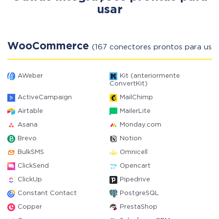
usar
WooCommerce
(167 conectores prontos para usar
AWeber
Kit (anteriormente
ConvertKit)
ActiveCampaign
MailChimp
Airtable
MailerLite
Asana
Monday.com
Brevo
Notion
BulkSMS
Omnicell
ClickSend
Opencart
ClickUp
Pipedrive
Constant Contact
PostgreSQL
Copper
PrestaShop