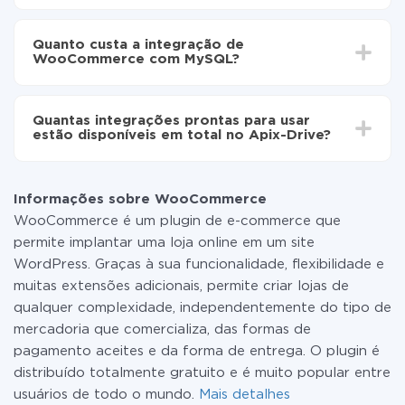
Ative a atualização automática
Dependendo do sistema com o qual você vai integrar,
Agora os dados serão transferidos
o tempo de configuração pode variar e estar entre 5 e
automaticamente de WooCommerce para MySQL
Quanto custa a integração de
30 minutos. Em média, a configuração leva de 10 a 15
WooCommerce com MySQL?
minutos.
Não é preciso pagar nada pela integração em si, e
todas as funcionalidades estão disponíveis em todas
Quantas integrações prontas para usar
as tarifas. Você paga apenas pela quantidade de
estão disponíveis em total no Apix-Drive?
dados que é realmente transferida de um de seus
sistemas para outro por meio do nosso serviço. Se
No momento, temos prontas para usar296 +
você tem uma pequena quantidade de dados por mês,
integrações, além de WooCommerce e MySQL
pode usar com segurança um plano de tarifa gratuita
Informações sobre WooCommerce
ou mudar para um de pago, se necessário. Mais
WooCommerce é um plugin de e-commerce que
detalhes sobre
tarifas
.
permite implantar uma loja online em um site
WordPress. Graças à sua funcionalidade, flexibilidade e
muitas extensões adicionais, permite criar lojas de
qualquer complexidade, independentemente do tipo de
mercadoria que comercializa, das formas de
pagamento aceites e da forma de entrega. O plugin é
distribuído totalmente gratuito e é muito popular entre
usuários de todo o mundo.
Mais detalhes