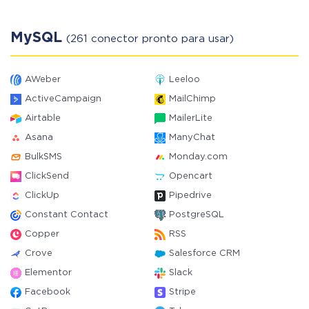
MySQL
(261 conector pronto para usar)
AWeber
Leeloo
ActiveCampaign
MailChimp
Airtable
MailerLite
Asana
ManyChat
BulkSMS
Monday.com
ClickSend
Opencart
ClickUp
Pipedrive
Constant Contact
PostgreSQL
Copper
RSS
Crove
Salesforce CRM
Elementor
Slack
Facebook
Stripe