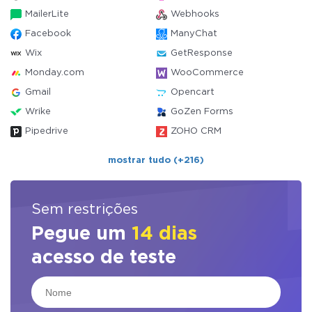
MailerLite
Webhooks
Facebook
ManyChat
Wix
GetResponse
Monday.com
WooCommerce
Gmail
Opencart
Wrike
GoZen Forms
Pipedrive
ZOHO CRM
mostrar tudo (+216)
Sem restrições
Pegue um
14 dias
acesso de teste