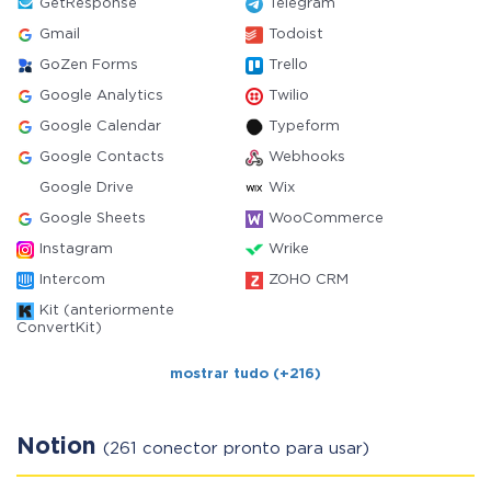
GetResponse
Telegram
Gmail
Todoist
GoZen Forms
Trello
Google Analytics
Twilio
Google Calendar
Typeform
Google Contacts
Webhooks
Google Drive
Wix
Google Sheets
WooCommerce
Instagram
Wrike
Intercom
ZOHO CRM
Kit (anteriormente
ConvertKit)
mostrar tudo (+216)
Notion
(261 conector pronto para usar)