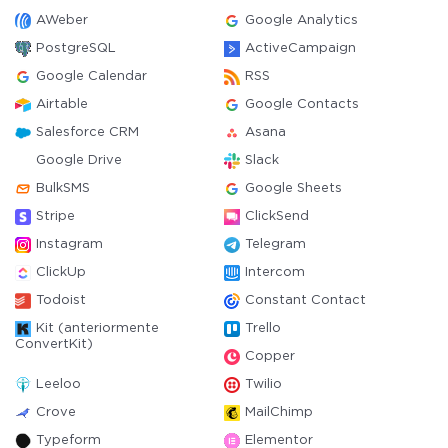
AWeber
Google Analytics
PostgreSQL
ActiveCampaign
Google Calendar
RSS
Airtable
Google Contacts
Salesforce CRM
Asana
Google Drive
Slack
BulkSMS
Google Sheets
Stripe
ClickSend
Instagram
Telegram
ClickUp
Intercom
Todoist
Constant Contact
Kit (anteriormente
Trello
ConvertKit)
Copper
Leeloo
Twilio
Crove
MailChimp
Typeform
Elementor