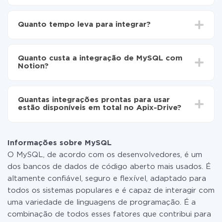
Para começar é preciso
registar-se no ApiX-Drive
Escolha quais dados transferir de MySQL para
Quanto tempo leva para integrar?
Notion
Ative a atualização automática
Dependendo do sistema com o qual você vai integrar,
Agora os dados serão transferidos
o tempo de configuração pode variar e estar entre 5 e
automaticamente de MySQL para Notion
Quanto custa a integração de MySQL com
30 minutos. Em média, a configuração leva de 10 a 15
Notion?
minutos.
Não é preciso pagar nada pela integração em si, e
todas as funcionalidades estão disponíveis em todas
Quantas integrações prontas para usar
as tarifas. Você paga apenas pela quantidade de
estão disponíveis em total no Apix-Drive?
dados que é realmente transferida de um de seus
sistemas para outro por meio do nosso serviço. Se
No momento, temos prontas para usar296 +
você tem uma pequena quantidade de dados por mês,
integrações, além de MySQL e Notion
pode usar com segurança um plano de tarifa gratuita
Informações sobre MySQL
ou mudar para um de pago, se necessário. Mais
O MySQL, de acordo com os desenvolvedores, é um
detalhes sobre
tarifas
.
dos bancos de dados de código aberto mais usados. É
altamente confiável, seguro e flexível, adaptado para
todos os sistemas populares e é capaz de interagir com
uma variedade de linguagens de programação. É a
combinação de todos esses fatores que contribui para