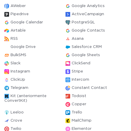
AWeber
Google Analytics
Pipedrive
ActiveCampaign
Google Calendar
PostgreSQL
Airtable
Google Contacts
RSS
Asana
Google Drive
Salesforce CRM
BulkSMS
Google Sheets
Slack
ClickSend
Instagram
Stripe
ClickUp
Intercom
Telegram
Constant Contact
Kit (anteriormente
Todoist
ConvertKit)
Copper
Leeloo
Trello
Crove
MailChimp
Twilio
Elementor