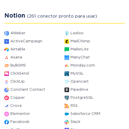
Notion
(261 conector pronto para usar)
AWeber
Leeloo
ActiveCampaign
MailChimp
Airtable
MailerLite
Asana
ManyChat
BulkSMS
Monday.com
ClickSend
MySQL
ClickUp
Opencart
Constant Contact
Pipedrive
Copper
PostgreSQL
Crove
RSS
Elementor
Salesforce CRM
Facebook
Slack