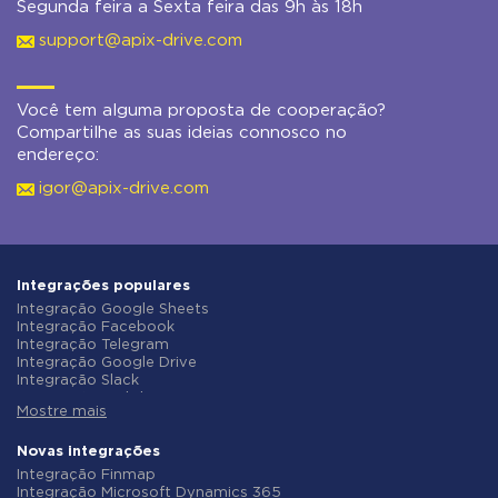
Segunda feira a Sexta feira das 9h às 18h
support@apix-drive.com
Você tem alguma proposta de cooperação?
Compartilhe as suas ideias connosco no
endereço:
igor@apix-drive.com
Integrações populares
Integração Google Sheets
Integração Facebook
Integração Telegram
Integração Google Drive
Integração Slack
Integração MailChimp
Mostre mais
Integração Gmail
Integração Trello
Integração ClickUp
Novas integrações
Integração Airtable
Integração Finmap
Integração Google Contacts
Integração Microsoft Dynamics 365