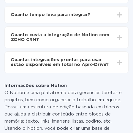
Para começar é preciso
registar-se no ApiX-Drive
Escolha quais dados transferir de Notion para
Quanto tempo leva para integrar?
ZOHO CRM
Ative a atualização automática
Dependendo do sistema com o qual você vai integrar,
Agora os dados serão transferidos
o tempo de configuração pode variar e estar entre 5 e
automaticamente de Notion para ZOHO CRM
Quanto custa a integração de Notion com
30 minutos. Em média, a configuração leva de 10 a 15
ZOHO CRM?
minutos.
Não é preciso pagar nada pela integração em si, e
todas as funcionalidades estão disponíveis em todas
Quantas integrações prontas para usar
as tarifas. Você paga apenas pela quantidade de
estão disponíveis em total no Apix-Drive?
dados que é realmente transferida de um de seus
sistemas para outro por meio do nosso serviço. Se
No momento, temos prontas para usar296 +
você tem uma pequena quantidade de dados por mês,
integrações, além de Notion e ZOHO CRM
pode usar com segurança um plano de tarifa gratuita
Informações sobre Notion
ou mudar para um de pago, se necessário. Mais
O Notion é uma plataforma para gerenciar tarefas e
detalhes sobre
tarifas
.
projetos, bem como organizar o trabalho em equipe.
Possui uma estrutura de edição baseada em blocos
que ajuda a distribuir conteúdo entre blocos de
memória: texto, links, imagens, listas, código, etc.
Usando o Notion, você pode criar uma base de