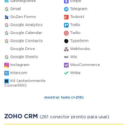
GetResponse
Stripe
Gmail
Telegram
GoZen Forms
Todoist
Google Analytics
Trello
Google Calendar
Twilio
Google Contacts
Typeform
Google Drive
Webhooks
Google Sheets
Wix
Instagram
WooCommerce
Intercom
Wrike
Kit (anteriormente
ConvertKit)
mostrar tudo (+216)
ZOHO CRM
(261 conector pronto para usar)