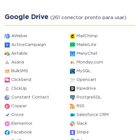
Google Drive
(261 conector pronto para usar)
AWeber
MailChimp
ActiveCampaign
MailerLite
Airtable
ManyChat
Asana
Monday.com
BulkSMS
MySQL
ClickSend
Opencart
ClickUp
Pipedrive
Constant Contact
PostgreSQL
Copper
RSS
Crove
Salesforce CRM
Elementor
Slack
Facebook
Stripe