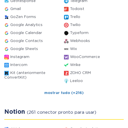
GetResponse
Telegram
Gmail
Todoist
GoZen Forms
Trello
Google Analytics
Twilio
Google Calendar
Typeform
Google Contacts
Webhooks
Google Sheets
Wix
Instagram
WooCommerce
Intercom
Wrike
Kit (anteriormente
ZOHO CRM
ConvertKit)
Leeloo
mostrar tudo (+216)
Notion
(261 conector pronto para usar)