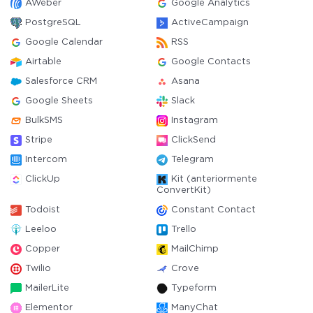
AWeber
Google Analytics
PostgreSQL
ActiveCampaign
Google Calendar
RSS
Airtable
Google Contacts
Salesforce CRM
Asana
Google Sheets
Slack
BulkSMS
Instagram
Stripe
ClickSend
Intercom
Telegram
ClickUp
Kit (anteriormente
ConvertKit)
Todoist
Constant Contact
Leeloo
Trello
Copper
MailChimp
Twilio
Crove
MailerLite
Typeform
Elementor
ManyChat