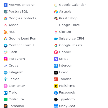
ActiveCampaign
Google Calendar
PostgreSQL
Airtable
Google Contacts
PrestaShop
Asana
Google Drive
RSS
ClickUp
Google Lead Form
Salesforce CRM
Contact Form 7
Google Sheets
Slack
Copper
Instagram
Stripe
Crove
Intercom
Telegram
Ecwid
Leeloo
Todoist
Elementor
MailChimp
Trello
Facebook
MailerLite
Typeform
Formaloo
ManyChat