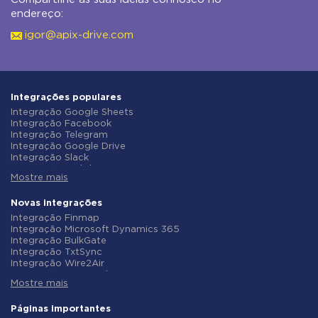
endereço:
igor@apix-drive.com
Integrações populares
Integração Google Sheets
Integração Facebook
Integração Telegram
Integração Google Drive
Integração Slack
Integração MailChimp
Mostre mais
Integração Gmail
Integração Trello
Integração ClickUp
Novas integrações
Integração Airtable
Integração Finmap
Integração Google Contacts
Integração Microsoft Dynamics 365
Integração OpenAI (ChatGPT)
Integração BulkGate
Integração Instagram
Integração TxtSync
Integração ActiveCampaign
Integração Wire2Air
Integração Typeform
Integração Corezoid
Integração Salesforce CRM
Mostre mais
Integração Infobip
Integração Monday.com
Integração Instasent
Integração Notion
Integração AtomPark
Páginas importantes
Integração Stripe