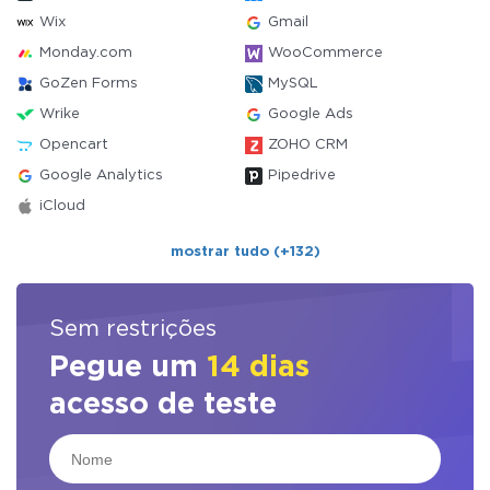
Wix
Gmail
Monday.com
WooCommerce
GoZen Forms
MySQL
Wrike
Google Ads
Opencart
ZOHO CRM
Google Analytics
Pipedrive
iCloud
mostrar tudo (+132)
Sem restrições
Pegue um
14 dias
acesso de teste