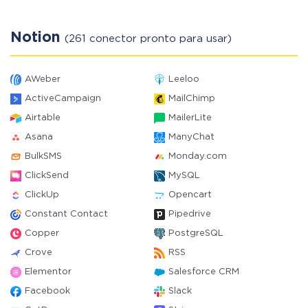
Notion
(261 conector pronto para usar)
AWeber
Leeloo
ActiveCampaign
MailChimp
Airtable
MailerLite
Asana
ManyChat
BulkSMS
Monday.com
ClickSend
MySQL
ClickUp
Opencart
Constant Contact
Pipedrive
Copper
PostgreSQL
Crove
RSS
Elementor
Salesforce CRM
Facebook
Slack