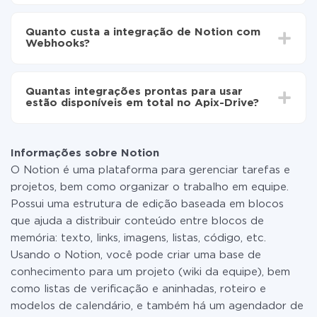
Ative a atualização automática
Dependendo do sistema com o qual você vai integrar,
Agora os dados serão transferidos
o tempo de configuração pode variar e estar entre 5 e
automaticamente de Notion para Webhooks
Quanto custa a integração de Notion com
30 minutos. Em média, a configuração leva de 10 a 15
Webhooks?
minutos.
Não é preciso pagar nada pela integração em si, e
todas as funcionalidades estão disponíveis em todas
Quantas integrações prontas para usar
as tarifas. Você paga apenas pela quantidade de
estão disponíveis em total no Apix-Drive?
dados que é realmente transferida de um de seus
sistemas para outro por meio do nosso serviço. Se
No momento, temos prontas para usar296 +
você tem uma pequena quantidade de dados por mês,
integrações, além de Notion e Webhooks
pode usar com segurança um plano de tarifa gratuita
Informações sobre Notion
ou mudar para um de pago, se necessário. Mais
O Notion é uma plataforma para gerenciar tarefas e
detalhes sobre
tarifas
.
projetos, bem como organizar o trabalho em equipe.
Possui uma estrutura de edição baseada em blocos
que ajuda a distribuir conteúdo entre blocos de
memória: texto, links, imagens, listas, código, etc.
Usando o Notion, você pode criar uma base de
conhecimento para um projeto (wiki da equipe), bem
como listas de verificação e aninhadas, roteiro e
modelos de calendário, e também há um agendador de