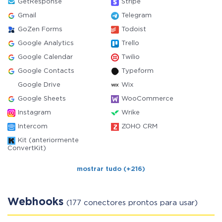
GetResponse
Stripe
Gmail
Telegram
GoZen Forms
Todoist
Google Analytics
Trello
Google Calendar
Twilio
Google Contacts
Typeform
Google Drive
Wix
Google Sheets
WooCommerce
Instagram
Wrike
Intercom
ZOHO CRM
Kit (anteriormente
ConvertKit)
mostrar tudo (+216)
Webhooks
(177 conectores prontos para usar)