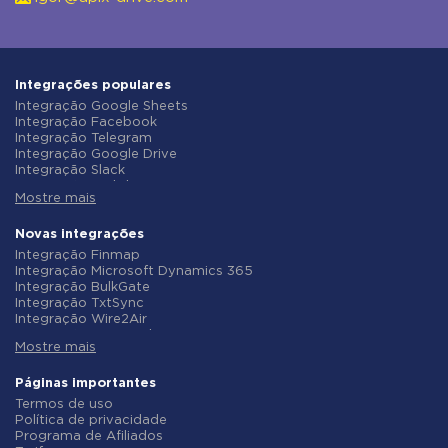
Integrações populares
Integração Google Sheets
Integração Facebook
Integração Telegram
Integração Google Drive
Integração Slack
Integração MailChimp
Mostre mais
Integração Gmail
Integração Trello
Integração ClickUp
Novas integrações
Integração Airtable
Integração Finmap
Integração Google Contacts
Integração Microsoft Dynamics 365
Integração OpenAI (ChatGPT)
Integração BulkGate
Integração Instagram
Integração TxtSync
Integração ActiveCampaign
Integração Wire2Air
Integração Typeform
Integração Corezoid
Integração Salesforce CRM
Mostre mais
Integração Infobip
Integração Monday.com
Integração Instasent
Integração Notion
Integração AtomPark
Páginas importantes
Integração Stripe
Integração TXTImpact
Termos de uso
Integração AWeber
Integração Campaign Monitor
Política de privacidade
Integração Asana
Integração CM.com
Programa de Afiliados
Integração ZOHO CRM
Integração D7 Networks