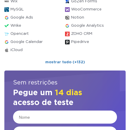
Wix
GoZen Forms
MySQL
WooCommerce
Google Ads
Notion
Wrike
Google Analytics
Opencart
ZOHO CRM
Google Calendar
Pipedrive
iCloud
mostrar tudo (+132)
Sem restrições
Pegue um
14 dias
acesso de teste