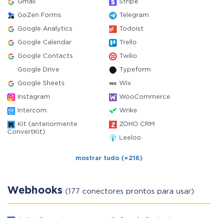
Gmail
Stripe
GoZen Forms
Telegram
Google Analytics
Todoist
Google Calendar
Trello
Google Contacts
Twilio
Google Drive
Typeform
Google Sheets
Wix
Instagram
WooCommerce
Intercom
Wrike
Kit (anteriormente
ZOHO CRM
ConvertKit)
Leeloo
mostrar tudo (+216)
Webhooks
(177 conectores prontos para usar)