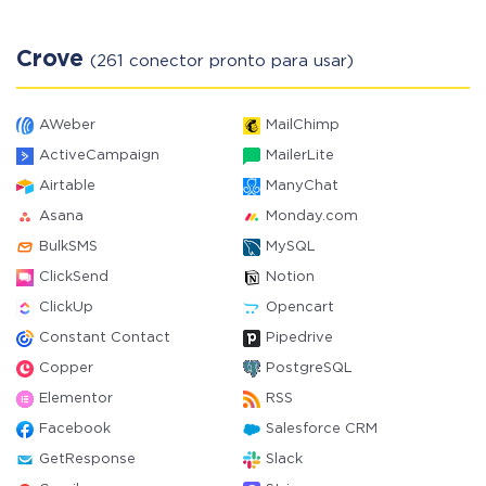
Crove
(261 conector pronto para usar)
AWeber
MailChimp
ActiveCampaign
MailerLite
Airtable
ManyChat
Asana
Monday.com
BulkSMS
MySQL
ClickSend
Notion
ClickUp
Opencart
Constant Contact
Pipedrive
Copper
PostgreSQL
Elementor
RSS
Facebook
Salesforce CRM
GetResponse
Slack