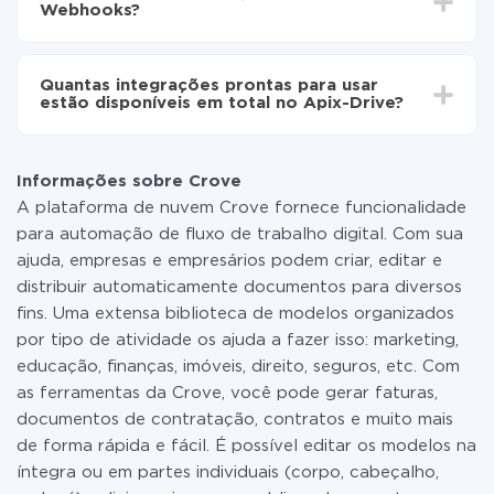
Webhooks?
minutos.
Não é preciso pagar nada pela integração em si, e
todas as funcionalidades estão disponíveis em todas
Quantas integrações prontas para usar
as tarifas. Você paga apenas pela quantidade de
estão disponíveis em total no Apix-Drive?
dados que é realmente transferida de um de seus
sistemas para outro por meio do nosso serviço. Se
No momento, temos prontas para usar296 +
você tem uma pequena quantidade de dados por mês,
integrações, além de Crove e Webhooks
pode usar com segurança um plano de tarifa gratuita
Informações sobre Crove
ou mudar para um de pago, se necessário. Mais
A plataforma de nuvem Crove fornece funcionalidade
detalhes sobre
tarifas
.
para automação de fluxo de trabalho digital. Com sua
ajuda, empresas e empresários podem criar, editar e
distribuir automaticamente documentos para diversos
fins. Uma extensa biblioteca de modelos organizados
por tipo de atividade os ajuda a fazer isso: marketing,
educação, finanças, imóveis, direito, seguros, etc. Com
as ferramentas da Crove, você pode gerar faturas,
documentos de contratação, contratos e muito mais
de forma rápida e fácil. É possível editar os modelos na
íntegra ou em partes individuais (corpo, cabeçalho,