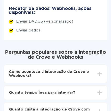
Recetor de dados: Webhooks, ações
disponíveis:
Enviar DADOS (Personalizado)
Enviar dados
Perguntas populares sobre a integração
de Crove e Webhooks
Como acontece a integração de Crove e
Webhooks?
Para começar é preciso
registar-se no ApiX-Drive
Escolha quais dados transferir de Crove para
Quanto tempo leva para integrar?
Webhooks
Ative a atualização automática
Dependendo do sistema com o qual você vai integrar,
Agora os dados serão transferidos
o tempo de configuração pode variar e estar entre 5 e
automaticamente de Crove para Webhooks
Quanto custa a integração de Crove com
30 minutos. Em média, a configuração leva de 10 a 15