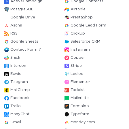
ActiveCampaign
Google Contacts
PostgreSQL
Airtable
Google Drive
PrestaShop
Asana
Google Lead Form
RSS
ClickUp
Google Sheets
Salesforce CRM
Contact Form 7
Instagram
Slack
Copper
Intercom
Stripe
Ecwid
Leeloo
Telegram
Elementor
MailChimp
Todoist
Facebook
MailerLite
Trello
Formaloo
ManyChat
Typeform
Gmail
Monday.com